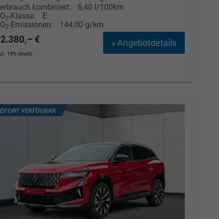
erbrauch kombiniert:
6,40 l/100km
CO
-Klasse:
E
2
CO
-Emissionen:
144,00 g/km
2
2.380,– €
» Angebotdetails
ncl. 19% MwSt.