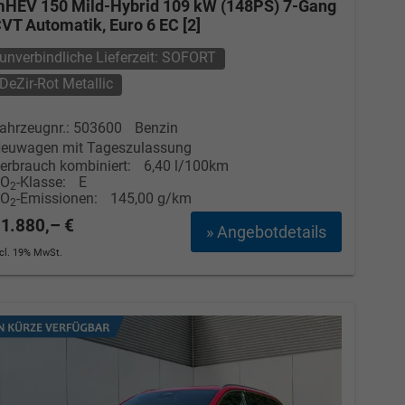
HEV 150 Mild-Hybrid 109 kW (148PS) 7-Gang
VT Automatik, Euro 6 EC [2]
unverbindliche Lieferzeit: SOFORT
DeZir-Rot Metallic
ahrzeugnr.: 503600
Benzin
euwagen mit Tageszulassung
erbrauch kombiniert:
6,40 l/100km
CO
-Klasse:
E
2
CO
-Emissionen:
145,00 g/km
2
1.880,– €
» Angebotdetails
ncl. 19% MwSt.