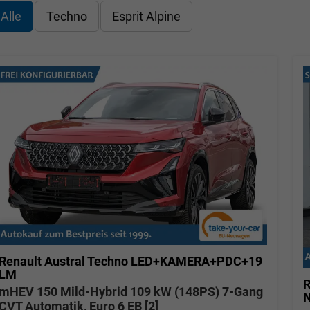
Alle
Techno
Esprit Alpine
Renault Austral
Techno LED+KAMERA+PDC+19
LM
R
mHEV 150 Mild-Hybrid 109 kW (148PS) 7-Gang
N
CVT Automatik, Euro 6 EB [2]