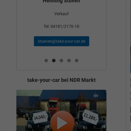
Henning Stüven
Verkauf
nden
Tel
Tel. 04181/2176-18
schae
stueven@take-your-car.de
de
take-your-car bei NDR Markt