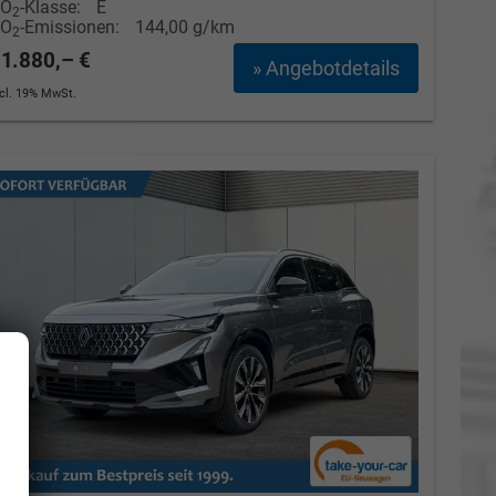
CO
-Klasse:
E
2
CO
-Emissionen:
144,00 g/km
2
1.880,– €
» Angebotdetails
ncl. 19% MwSt.