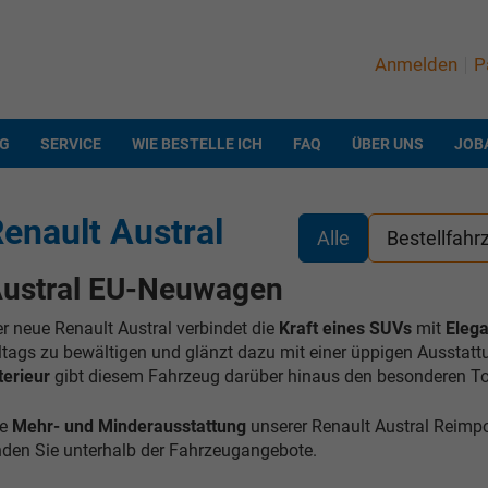
Anmelden
P
NG
SERVICE
WIE BESTELLE ICH
FAQ
ÜBER UNS
JOB
enault Austral
Alle
Bestellfahr
ustral EU-Neuwagen
r neue Renault Austral verbindet die
Kraft eines SUVs
mit
Eleg
ltags zu bewältigen und glänzt dazu mit einer üppigen Ausstat
terieur
gibt diesem Fahrzeug darüber hinaus den besonderen T
e
Mehr- und Minderausstattung
unserer Renault Austral Reimpo
nden Sie unterhalb der Fahrzeugangebote.