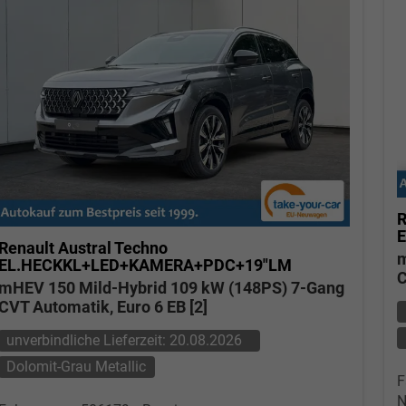
Verkauf
Verkauf
Tel. 04181/2176-21
. 04181/2176-24
wollschlaeger@take-your-car.de
l@take-your-car.de
R
Renault Austral
Techno
m
EL.HECKKL+LED+KAMERA+PDC+19"LM
C
mHEV 150 Mild-Hybrid 109 kW (148PS) 7-Gang
CVT Automatik, Euro 6 EB [2]
unverbindliche Lieferzeit:
20.08.2026
Dolomit-Grau Metallic
F
N