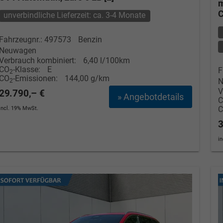
m
C
unverbindliche Lieferzeit: ca. 3-4 Monate
Fahrzeugnr.: 497573
Benzin
Neuwagen
Verbrauch kombiniert:
6,40 l/100km
CO
-Klasse:
E
F
2
CO
-Emissionen:
144,00 g/km
N
2
V
29.790,– €
» Angebotdetails
incl. 19% MwSt.
3
i