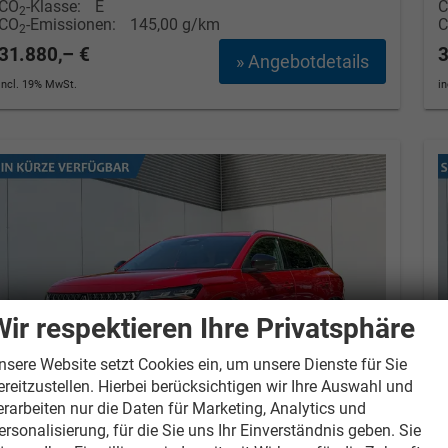
CO
-Klasse:
E
2
CO
-Emissionen:
145,00 g/km
2
31.880,– €
3
» Angebotdetails
incl. 19% MwSt.
i
Wir respektieren Ihre Privatsphäre
nsere Website setzt Cookies ein, um unsere Dienste für Sie
ereitzustellen. Hierbei berücksichtigen wir Ihre Auswahl und
erarbeiten nur die Daten für Marketing, Analytics und
ersonalisierung, für die Sie uns Ihr Einverständnis geben. Sie