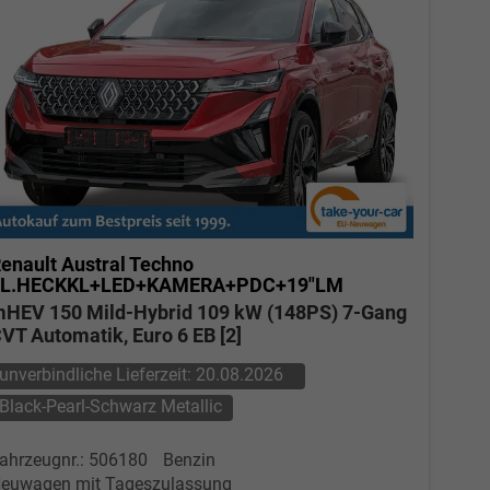
Verkauf
Tel. 04181/2176-27
calakovic@take-your-car.de
enault Austral
Techno
EL.HECKKL+LED+KAMERA+PDC+19"LM
HEV 150 Mild-Hybrid 109 kW (148PS) 7-Gang
VT Automatik, Euro 6 EB [2]
unverbindliche Lieferzeit:
20.08.2026
Black-Pearl-Schwarz Metallic
ahrzeugnr.: 506180
Benzin
euwagen mit Tageszulassung