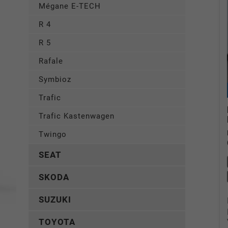
Mégane E-TECH
R 4
R 5
Rafale
Symbioz
Trafic
Trafic Kastenwagen
Twingo
SEAT
SKODA
SUZUKI
TOYOTA