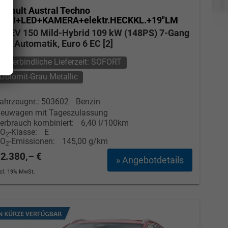
enault Austral
Techno
AVI+LED+KAMERA+elektr.HECKKL.+19"LM
HEV 150 Mild-Hybrid 109 kW (148PS) 7-Gang
VT Automatik, Euro 6 EC [2]
unverbindliche Lieferzeit: SOFORT
Dolomit-Grau Metallic
ahrzeugnr.: 503602
Benzin
euwagen mit Tageszulassung
erbrauch kombiniert:
6,40 l/100km
CO
-Klasse:
E
2
CO
-Emissionen:
145,00 g/km
2
2.380,– €
» Angebotdetails
ncl. 19% MwSt.
Elvedin Calakovic