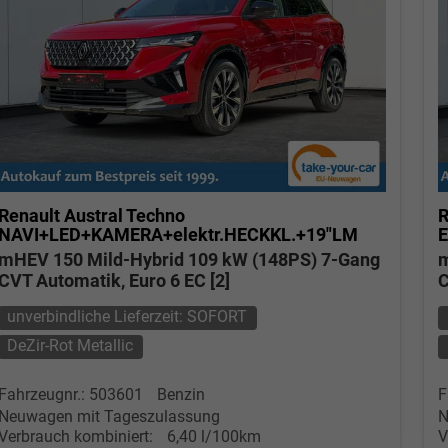
Renault Austral
Techno
R
NAVI+LED+KAMERA+elektr.HECKKL.+19"LM
mHEV 150 Mild-Hybrid 109 kW (148PS) 7-Gang
m
CVT Automatik, Euro 6 EC [2]
C
unverbindliche Lieferzeit: SOFORT
DeZir-Rot Metallic
Fahrzeugnr.: 503601
Benzin
F
Neuwagen mit Tageszulassung
N
Verbrauch kombiniert:
6,40 l/100km
V