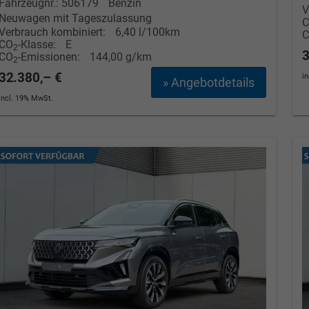
Fahrzeugnr.: 506179
Benzin
V
Neuwagen mit Tageszulassung
Verbrauch kombiniert:
6,40 l/100km
CO
-Klasse:
E
2
3
CO
-Emissionen:
144,00 g/km
2
32.380,– €
i
» Angebotdetails
incl. 19% MwSt.