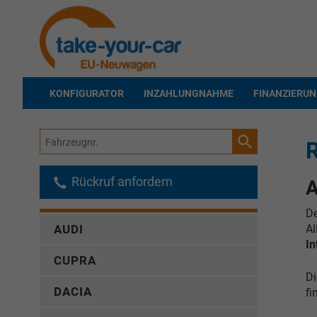
KONFIGURATOR
INZAHLUNGNAHME
FINANZIERU
Fahrzeugnr.
R
Rückruf anfordern
A
De
Al
AUDI
In
CUPRA
Di
DACIA
fi