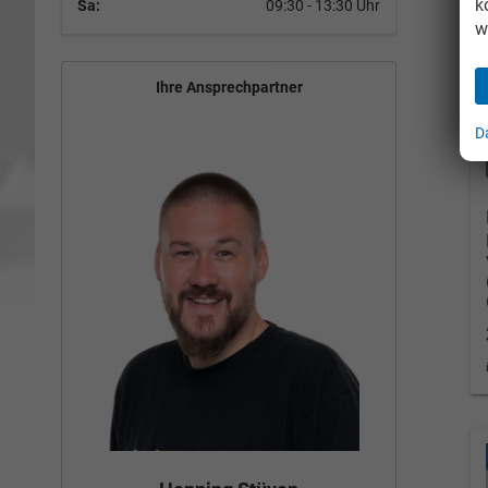
k
Sa:
09:30 - 13:30 Uhr
w
Ihre Ansprechpartner
D
Bün