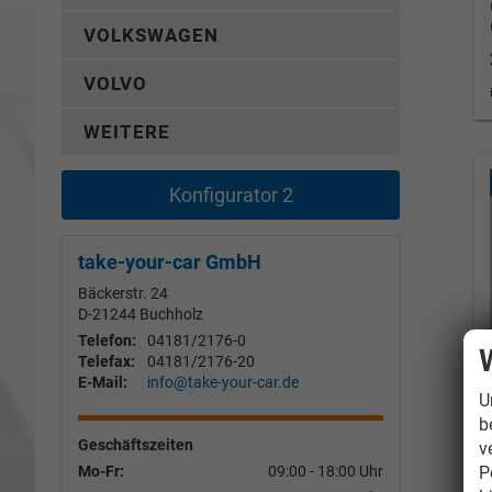
VOLKSWAGEN
VOLVO
WEITERE
Konfigurator 2
take-your-car GmbH
Bäckerstr. 24
D-21244
Buchholz
Telefon:
04181/2176-0
Telefax:
04181/2176-20
E-Mail:
info@take-your-car.de
U
b
Geschäftszeiten
v
P
Mo-Fr:
09:00 - 18:00 Uhr