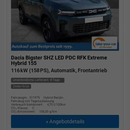
Dacia Bigster
SHZ LED PDC RFK Extreme
Hybrid 155
116 kW (158 PS), Automatik, Frontantrieb
unverbindliche Lieferzeit:
8 Tage
Zeder-Grün
Fahrzeugnr.: 511975
Hybrid Benzin
Fahrzeug mit Tageszulassung
Verbrauch kombiniert:
4,70 l/100km
CO
-Klasse:
C
2
CO
-Emissionen:
106,00 g/km
2
» Angebotdetails