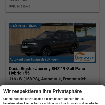
UVP:
34.530,– €
Dacia Bigster
Journey SHZ 19-Zoll Pano
Hybrid 155
116 kW (158 PS), Automatik, Frontantrieb
unverbindliche Lieferzeit:
8 Tage
Wir respektieren Ihre Privatsphäre
Perlmutt-Schwarz
Unsere Website setzt Cookies ein, um unsere Dienste für Sie
Fahrzeugnr.: 511703
Hybrid Benzin
bereitzustellen. Hierbei berücksichtigen wir Ihre Auswahl und verarbeiten
Fahrzeug mit Tageszulassung