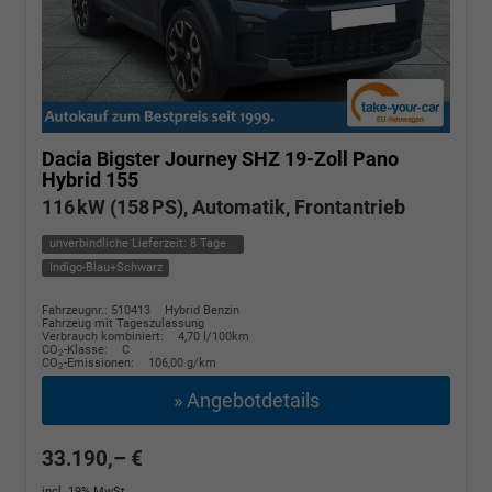
Dacia Bigster
Journey SHZ 19-Zoll Pano
Hybrid 155
116 kW (158 PS), Automatik, Frontantrieb
unverbindliche Lieferzeit:
8 Tage
Indigo-Blau+Schwarz
Fahrzeugnr.: 510413
Hybrid Benzin
Fahrzeug mit Tageszulassung
Verbrauch kombiniert:
4,70 l/100km
CO
-Klasse:
C
2
CO
-Emissionen:
106,00 g/km
2
» Angebotdetails
33.190,– €
incl. 19% MwSt.