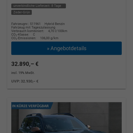
unverbindliche Lieferzeit:
8 Tage
Zeder-Grün
Fahrzeugnr.: 511961
Hybrid Benzin
Fahrzeug mit Tageszulassung
Verbrauch kombiniert:
4,70 l/100km
CO
-Klasse:
C
2
CO
-Emissionen:
106,00 g/km
2
» Angebotdetails
32.890,– €
incl. 19% MwSt.
UVP:
32.930,– €