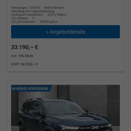
Fahrzeugnr.: 510412
Hybrid Benzin
Fahrzeug mit Tageszulassung
Verbrauch kombiniert:
4,70 l/100km
CO
-Klasse:
C
2
CO
-Emissionen:
106,00 g/km
2
» Angebotdetails
33.190,– €
incl. 19% MwSt.
UVP:
34.530,– €