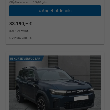
2
CO
-Emissionen:
106,00 g/km
2
» Angebotdetails
33.190,– €
incl. 19% MwSt.
UVP:
34.230,– €