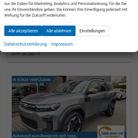
Verbrauch kombiniert:
4,70 l/100km
nur die Daten für Marketing, Analytics und Personalisierung, für die Sie
CO
-Klasse:
C
2
uns Ihr Einverständnis geben. Sie können Ihre Einwilligung jederzeit mit
CO
-Emissionen:
106,00 g/km
2
Wirkung für die Zukunft widerrufen.
» Angebotdetails
Alle akzeptieren
Alle ablehnen
Einstellungen
33.190,– €
Datenschutzerklärung
Impressum
incl. 19% MwSt.
UVP:
34.230,– €