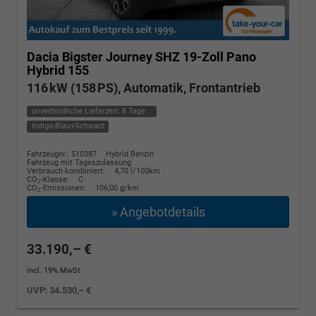
Dacia Bigster
Journey SHZ 19-Zoll Pano
Hybrid 155
116 kW (158 PS), Automatik, Frontantrieb
unverbindliche Lieferzeit:
8 Tage
Indigo-Blau+Schwarz
Fahrzeugnr.: 510387
Hybrid Benzin
Fahrzeug mit Tageszulassung
Verbrauch kombiniert:
4,70 l/100km
CO
-Klasse:
C
2
CO
-Emissionen:
106,00 g/km
2
» Angebotdetails
33.190,– €
incl. 19% MwSt.
UVP:
34.530,– €