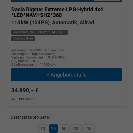
Dacia Bigster
Extreme LPG Hybrid 4x4
*LED*NAVI*SHZ*360
113 kW (154 PS), Automatik, Allrad
unverbindliche Lieferzeit:
14 Tage
Dolomit Grau
Fahrzeugnr.: 507138
Autogas LPG
Fahrzeug mit Tageszulassung
Verbrauch kombiniert:
9,50 l/100km
CO
-Klasse:
D
2
CO
-Emissionen:
117,00 g/km
2
» Angebotdetails
34.890,– €
incl. 19% MwSt.
Datensätze pro Seite:
10
20
50
100
250