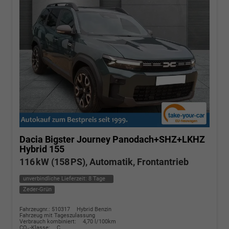
Dacia Bigster
Journey Panodach+SHZ+LKHZ
Hybrid 155
116 kW (158 PS), Automatik, Frontantrieb
unverbindliche Lieferzeit:
8 Tage
Zeder-Grün
Fahrzeugnr.: 510317
Hybrid Benzin
Fahrzeug mit Tageszulassung
Verbrauch kombiniert:
4,70 l/100km
CO
-Klasse:
C