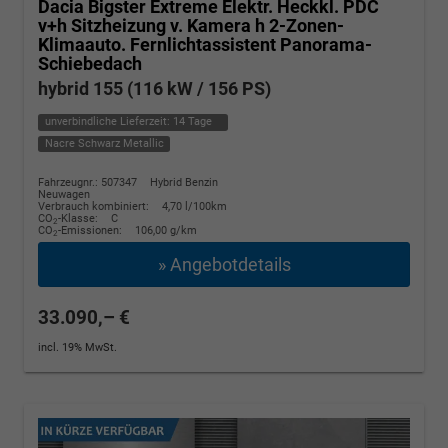
Dacia Bigster
Extreme Elektr. Heckkl. PDC
v+h Sitzheizung v. Kamera h 2-Zonen-
Klimaauto. Fernlichtassistent Panorama-
Schiebedach
hybrid 155 (116 kW / 156 PS)
unverbindliche Lieferzeit:
14 Tage
Nacre Schwarz Metallic
Fahrzeugnr.: 507347
Hybrid Benzin
Neuwagen
Verbrauch kombiniert:
4,70 l/100km
CO
-Klasse:
C
2
CO
-Emissionen:
106,00 g/km
2
» Angebotdetails
33.090,– €
incl. 19% MwSt.