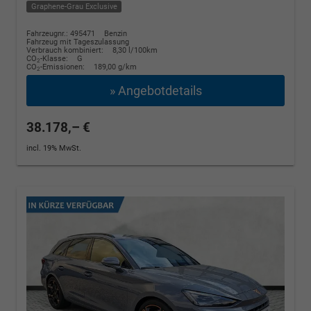
Graphene-Grau Exclusive
Fahrzeugnr.: 495471
Benzin
Fahrzeug mit Tageszulassung
Verbrauch kombiniert:
8,30 l/100km
CO
-Klasse:
G
2
CO
-Emissionen:
189,00 g/km
2
» Angebotdetails
38.178,– €
incl. 19% MwSt.