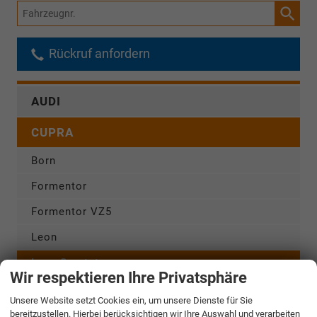
Fahrzeugnr.
Rückruf anfordern
AUDI
CUPRA
Born
Formentor
Formentor VZ5
Leon
Leon Sportstourer
Wir respektieren Ihre Privatsphäre
Raval
Unsere Website setzt Cookies ein, um unsere Dienste für Sie
Tavascan
bereitzustellen. Hierbei berücksichtigen wir Ihre Auswahl und verarbeiten