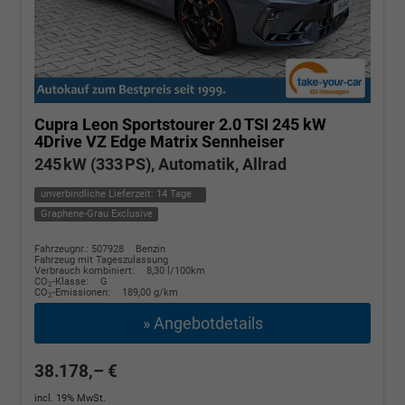
Cupra Leon Sportstourer
2.0 TSI 245 kW
4Drive VZ Edge Matrix Sennheiser
245 kW (333 PS), Automatik, Allrad
unverbindliche Lieferzeit:
14 Tage
Graphene-Grau Exclusive
Fahrzeugnr.: 507928
Benzin
Fahrzeug mit Tageszulassung
Verbrauch kombiniert:
8,30 l/100km
CO
-Klasse:
G
2
CO
-Emissionen:
189,00 g/km
2
» Angebotdetails
38.178,– €
incl. 19% MwSt.