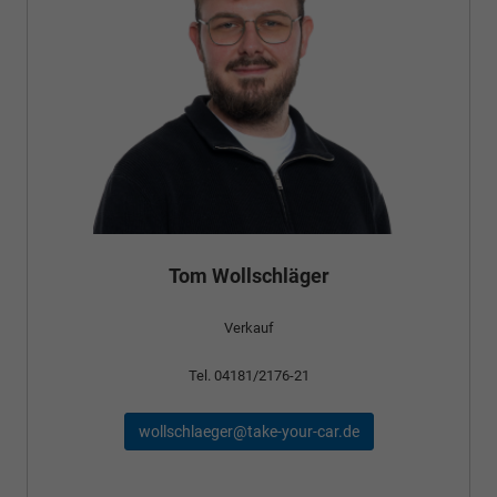
Tom Wollschläger
Verkauf
Tel. 04181/2176-21
wollschlaeger@take-your-car.de