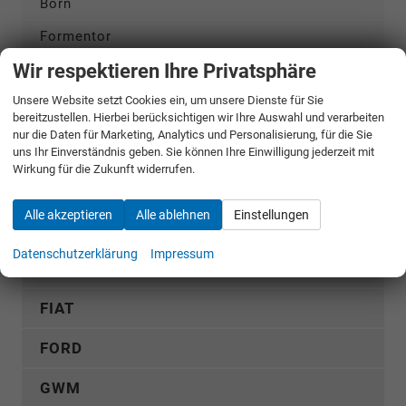
Born
Formentor
Wir respektieren Ihre Privatsphäre
Formentor VZ5
Unsere Website setzt Cookies ein, um unsere Dienste für Sie
Leon
bereitzustellen. Hierbei berücksichtigen wir Ihre Auswahl und verarbeiten
Leon Sportstourer
nur die Daten für Marketing, Analytics und Personalisierung, für die Sie
uns Ihr Einverständnis geben. Sie können Ihre Einwilligung jederzeit mit
Raval
Wirkung für die Zukunft widerrufen.
Tavascan
Alle akzeptieren
Alle ablehnen
Einstellungen
Terramar
Datenschutzerklärung
Impressum
DACIA
FIAT
FORD
GWM