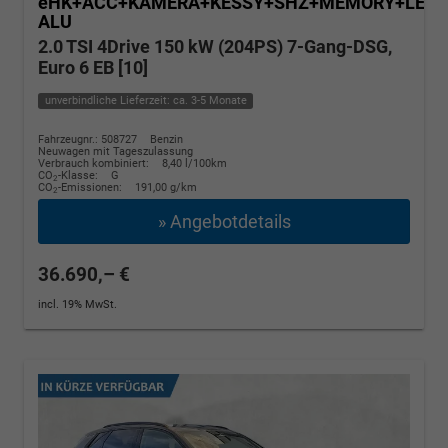
eHK+ACC+KAMERA+KESSY+SHZ+MEMORY+LED+
ALU
2.0 TSI 4Drive 150 kW (204PS) 7-Gang-DSG,
Euro 6 EB [10]
unverbindliche Lieferzeit: ca. 3-5 Monate
Fahrzeugnr.: 508727
Benzin
Neuwagen mit Tageszulassung
Verbrauch kombiniert:
8,40 l/100km
CO
-Klasse:
G
2
CO
-Emissionen:
191,00 g/km
2
» Angebotdetails
36.690,– €
incl. 19% MwSt.