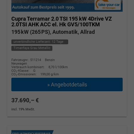
Cupra Terramar
2.0 TSI 195 kW 4Drive VZ
2.0TSI AHK ACC el. Hk GV5/100TKM
195 kW (265 PS), Automatik, Allrad
unverbindliche Lieferzeit:
12 Tage
Timanfaya Grau Metallic
Fahrzeugnr.: 511214
Benzin
Neuwagen
Verbrauch kombiniert:
8,70 l/100km
CO
-Klasse:
G
2
CO
-Emissionen:
199,00 g/km
2
» Angebotdetails
37.690,– €
incl. 19% MwSt.