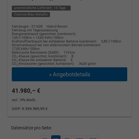
unverbindliche Lieferzeit:
14 Tage
Cosmos-Blau Metallic
Fahrzeugnr.: 511628
Hybrid Benzin
Fahrzeug mit Tageszulassung
Energieverbrauch (gewichtet, kombiniert):
1,60 l/100km + 13,60 kWh/100km
Kraftstoffverbrauch bei entladener Batterie kombiniert:
5,80 l/100km
Stromverbrauch bei rein elektrischem Betrieb kombiniert:
17,00 kWh/100km
Elektrische Reichweite (EAER):
119 km
CO
-Klasse (gewichtet, kombiniert):
B
2
CO
-Klasse bei entladener Batterie:
E
2
CO
-Emissionen (gewichtet, kombiniert):
36,00 g/km
2
» Angebotdetails
41.980,– €
incl. 19% MwSt.
UVP:
9.999.999,99 €
Datensätze pro Seite: