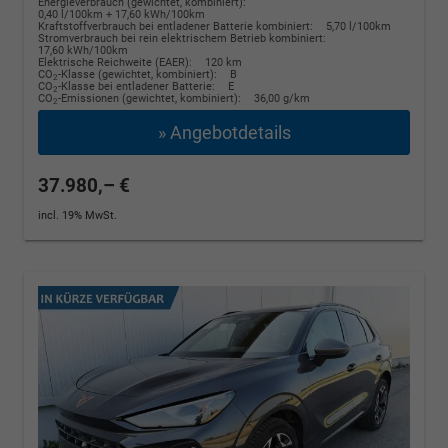
Energieverbrauch (gewichtet, kombiniert):
0,40 l/100km + 17,60 kWh/100km
Kraftstoffverbrauch bei entladener Batterie kombiniert:
5,70 l/100km
Stromverbrauch bei rein elektrischem Betrieb kombiniert:
17,60 kWh/100km
Elektrische Reichweite (EAER):
120 km
CO
-Klasse (gewichtet, kombiniert):
B
2
CO
-Klasse bei entladener Batterie:
E
2
CO
-Emissionen (gewichtet, kombiniert):
36,00 g/km
2
» Angebotdetails
37.980,– €
incl. 19% MwSt.