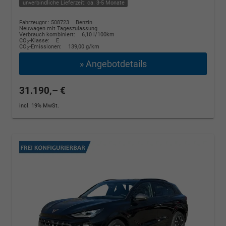
unverbindliche Lieferzeit: ca. 3-5 Monate
Fahrzeugnr.: 508723
Benzin
Neuwagen mit Tageszulassung
Verbrauch kombiniert:
6,10 l/100km
CO
-Klasse:
E
2
CO
-Emissionen:
139,00 g/km
2
» Angebotdetails
31.190,– €
incl. 19% MwSt.