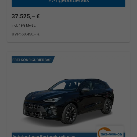
» Angebotdetails
37.525,– €
incl. 19% MwSt.
UVP:
60.450,– €