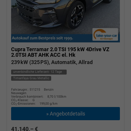
Cupra Terramar
2.0 TSI 195 kW 4Drive VZ
2.0TSI ABT AHK ACC el. Hk
239 kW (325 PS), Automatik, Allrad
unverbindliche Lieferzeit:
12 Tage
Timanfaya Grau Metallic
Fahrzeugnr.: 511215
Benzin
Neuwagen
Verbrauch kombiniert:
8,70 l/100km
CO
-Klasse:
G
2
CO
-Emissionen:
199,00 g/km
2
» Angebotdetails
41.140,– €