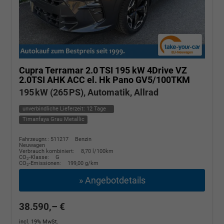
Cupra Terramar
2.0 TSI 195 kW 4Drive VZ
2.0TSI AHK ACC el. Hk Pano GV5/100TKM
195 kW (265 PS), Automatik, Allrad
unverbindliche Lieferzeit:
12 Tage
Timanfaya Grau Metallic
Fahrzeugnr.: 511217
Benzin
Neuwagen
Verbrauch kombiniert:
8,70 l/100km
CO
-Klasse:
G
2
CO
-Emissionen:
199,00 g/km
2
» Angebotdetails
38.590,– €
incl. 19% MwSt.