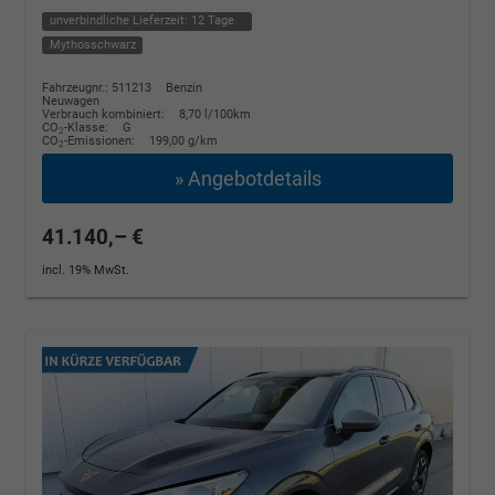
unverbindliche Lieferzeit:
12 Tage
Mythosschwarz
Fahrzeugnr.: 511213
Benzin
Neuwagen
Verbrauch kombiniert:
8,70 l/100km
CO
-Klasse:
G
2
CO
-Emissionen:
199,00 g/km
2
» Angebotdetails
41.140,– €
incl. 19% MwSt.