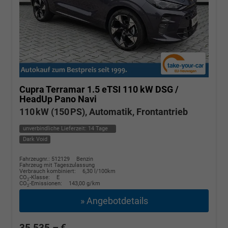
Cupra Terramar
1.5 eTSI 110 kW DSG /
HeadUp Pano Navi
110 kW (150 PS), Automatik, Frontantrieb
unverbindliche Lieferzeit:
14 Tage
Dark Void
Fahrzeugnr.: 512129
Benzin
Fahrzeug mit Tageszulassung
Verbrauch kombiniert:
6,30 l/100km
CO
-Klasse:
E
2
CO
-Emissionen:
143,00 g/km
2
» Angebotdetails
35.535,– €