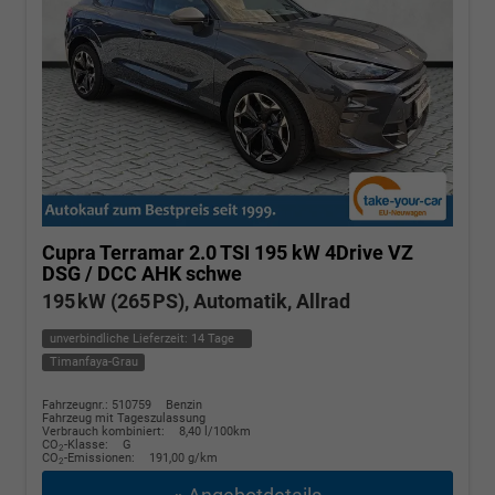
Cupra Terramar
2.0 TSI 195 kW 4Drive VZ
DSG / DCC AHK schwe
195 kW (265 PS), Automatik, Allrad
unverbindliche Lieferzeit:
14 Tage
Timanfaya-Grau
Fahrzeugnr.: 510759
Benzin
Fahrzeug mit Tageszulassung
Verbrauch kombiniert:
8,40 l/100km
CO
-Klasse:
G
2
CO
-Emissionen:
191,00 g/km
2