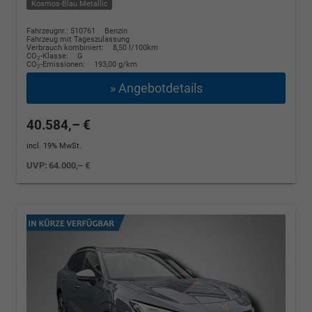
Kosmos-Blau Metallic
Fahrzeugnr.: 510761
Benzin
Fahrzeug mit Tageszulassung
Verbrauch kombiniert:
8,50 l/100km
CO
-Klasse:
G
2
CO
-Emissionen:
193,00 g/km
2
» Angebotdetails
40.584,– €
incl. 19% MwSt.
UVP:
64.000,– €