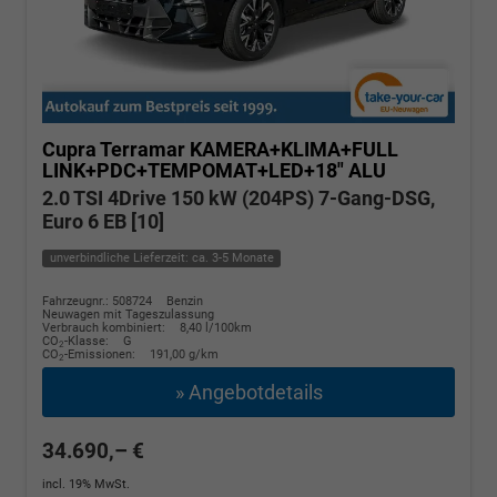
Cupra Terramar
KAMERA+KLIMA+FULL
LINK+PDC+TEMPOMAT+LED+18" ALU
2.0 TSI 4Drive 150 kW (204PS) 7-Gang-DSG,
Euro 6 EB [10]
unverbindliche Lieferzeit: ca. 3-5 Monate
Fahrzeugnr.: 508724
Benzin
Neuwagen mit Tageszulassung
Verbrauch kombiniert:
8,40 l/100km
CO
-Klasse:
G
2
CO
-Emissionen:
191,00 g/km
2
» Angebotdetails
34.690,– €
incl. 19% MwSt.