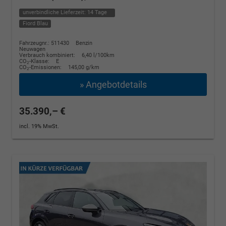
unverbindliche Lieferzeit:
14 Tage
Fiord Blau
Fahrzeugnr.: 511430
Benzin
Neuwagen
Verbrauch kombiniert:
6,40 l/100km
CO
-Klasse:
E
2
CO
-Emissionen:
145,00 g/km
2
» Angebotdetails
35.390,– €
incl. 19% MwSt.