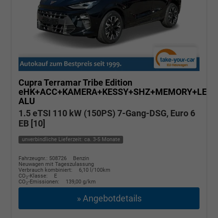
Cupra Terramar
Tribe Edition
eHK+ACC+KAMERA+KESSY+SHZ+MEMORY+LED+
ALU
1.5 eTSI 110 kW (150PS) 7-Gang-DSG, Euro 6
EB [10]
unverbindliche Lieferzeit: ca. 3-5 Monate
Fahrzeugnr.: 508726
Benzin
Neuwagen mit Tageszulassung
Verbrauch kombiniert:
6,10 l/100km
CO
-Klasse:
E
2
CO
-Emissionen:
139,00 g/km
2
» Angebotdetails