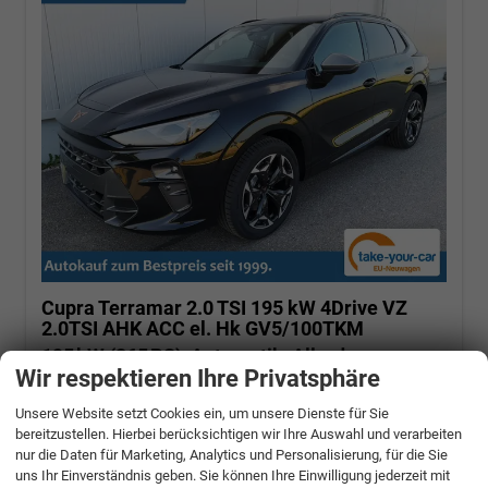
Cupra Terramar
2.0 TSI 195 kW 4Drive VZ
2.0TSI AHK ACC el. Hk GV5/100TKM
195 kW (265 PS), Automatik, Allrad
Wir respektieren Ihre Privatsphäre
unverbindliche Lieferzeit:
12 Tage
Unsere Website setzt Cookies ein, um unsere Dienste für Sie
Mythosschwarz
bereitzustellen. Hierbei berücksichtigen wir Ihre Auswahl und verarbeiten
nur die Daten für Marketing, Analytics und Personalisierung, für die Sie
Fahrzeugnr.: 511212
Benzin
Neuwagen
uns Ihr Einverständnis geben. Sie können Ihre Einwilligung jederzeit mit
Verbrauch kombiniert:
8,70 l/100km