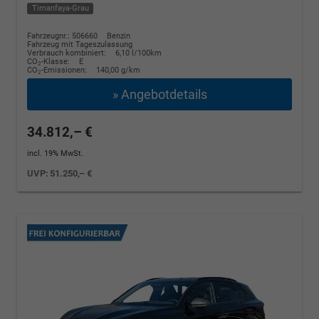
Timanfaya-Grau
Fahrzeugnr.: 506660
Benzin
Fahrzeug mit Tageszulassung
Verbrauch kombiniert:
6,10 l/100km
CO
-Klasse:
E
2
CO
-Emissionen:
140,00 g/km
2
» Angebotdetails
34.812,– €
incl. 19% MwSt.
UVP:
51.250,– €