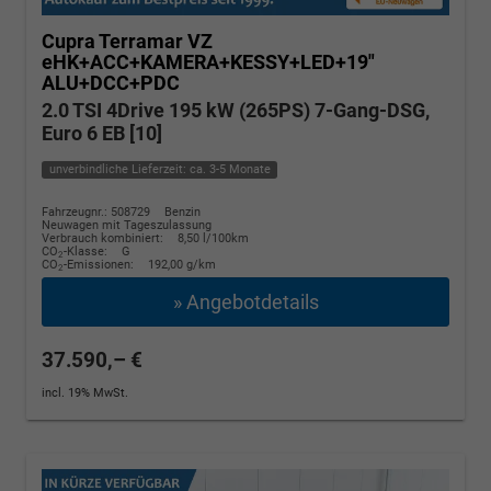
Cupra Terramar
VZ
eHK+ACC+KAMERA+KESSY+LED+19"
ALU+DCC+PDC
2.0 TSI 4Drive 195 kW (265PS) 7-Gang-DSG,
Euro 6 EB [10]
unverbindliche Lieferzeit: ca. 3-5 Monate
Fahrzeugnr.: 508729
Benzin
Neuwagen mit Tageszulassung
Verbrauch kombiniert:
8,50 l/100km
CO
-Klasse:
G
2
CO
-Emissionen:
192,00 g/km
2
» Angebotdetails
37.590,– €
incl. 19% MwSt.