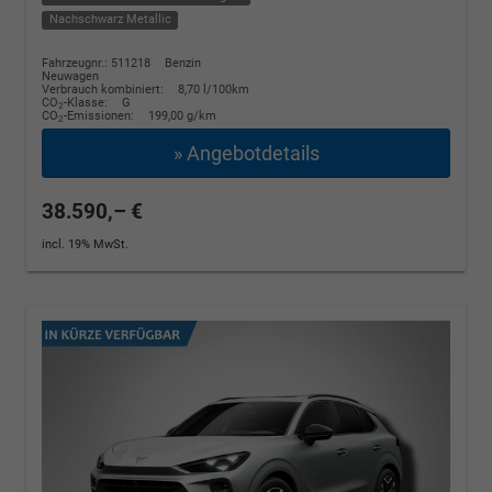
Nachschwarz Metallic
Fahrzeugnr.: 511218
Benzin
Neuwagen
Verbrauch kombiniert:
8,70 l/100km
CO
-Klasse:
G
2
CO
-Emissionen:
199,00 g/km
2
» Angebotdetails
38.590,– €
incl. 19% MwSt.