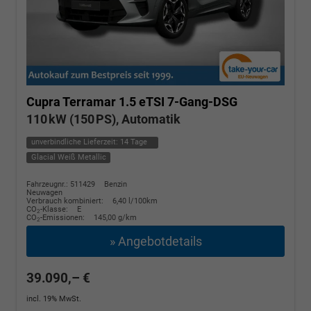
Cupra Terramar
1.5 eTSI 7-Gang-DSG
110 kW (150 PS), Automatik
unverbindliche Lieferzeit:
14 Tage
Glacial Weiß Metallic
Fahrzeugnr.: 511429
Benzin
Neuwagen
Verbrauch kombiniert:
6,40 l/100km
CO
-Klasse:
E
2
CO
-Emissionen:
145,00 g/km
2
» Angebotdetails
39.090,– €
incl. 19% MwSt.