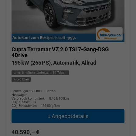
Cupra Terramar
VZ 2.0 TSI 7-Gang-DSG
4Drive
195 kW (265 PS), Automatik, Allrad
unverbindliche Lieferzeit:
14 Tage
Fiord Blau
Fahrzeugnr.: 505800
Benzin
Neuwagen
Verbrauch kombiniert:
8,40 l/100km
CO
-Klasse:
G
2
CO
-Emissionen:
199,00 g/km
2
» Angebotdetails
40.590,– €