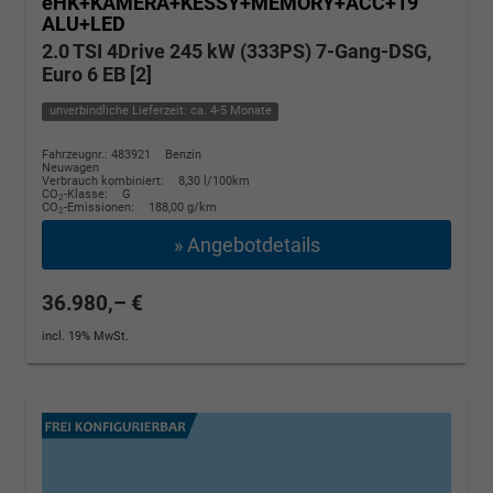
eHK+KAMERA+KESSY+MEMORY+ACC+19"
ALU+LED
2.0 TSI 4Drive 245 kW (333PS) 7-Gang-DSG,
Euro 6 EB [2]
unverbindliche Lieferzeit: ca. 4-5 Monate
Fahrzeugnr.: 483921
Benzin
Neuwagen
Verbrauch kombiniert:
8,30 l/100km
CO
-Klasse:
G
2
CO
-Emissionen:
188,00 g/km
2
» Angebotdetails
36.980,– €
incl. 19% MwSt.