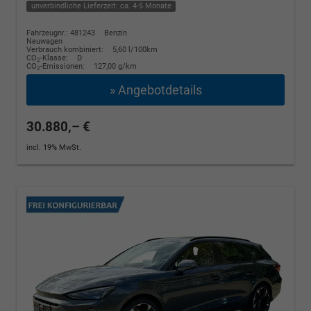
unverbindliche Lieferzeit: ca. 4-5 Monate
Fahrzeugnr.: 481243
Benzin
Neuwagen
Verbrauch kombiniert:
5,60 l/100km
CO
-Klasse:
D
2
CO
-Emissionen:
127,00 g/km
2
» Angebotdetails
30.880,– €
incl. 19% MwSt.