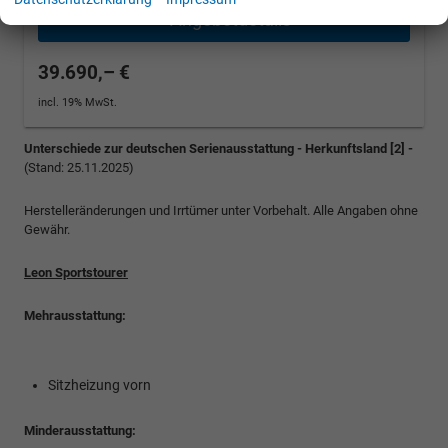
» Angebotdetails
39.690,– €
incl. 19% MwSt.
Unterschiede zur deutschen Serienausstattung - Herkunftsland [2] -
(Stand: 25.11.2025)
Herstelleränderungen und Irrtümer unter Vorbehalt. Alle Angaben ohne
Gewähr.
Leon Sportstourer
Mehrausstattung:
Sitzheizung vorn
Minderausstattung: