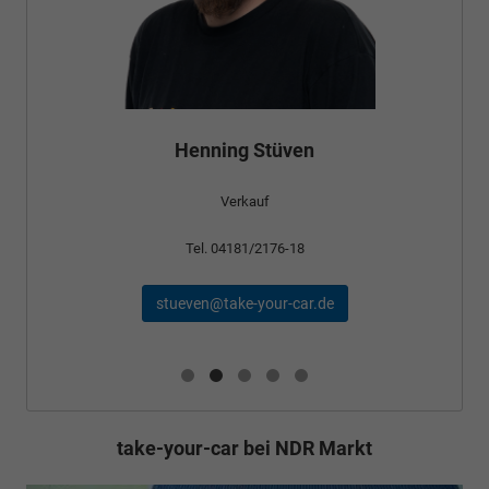
Henning Stüven
Verkauf
Tel. 04181/2176-18
stueven@take-your-car.de
take-your-car bei NDR Markt