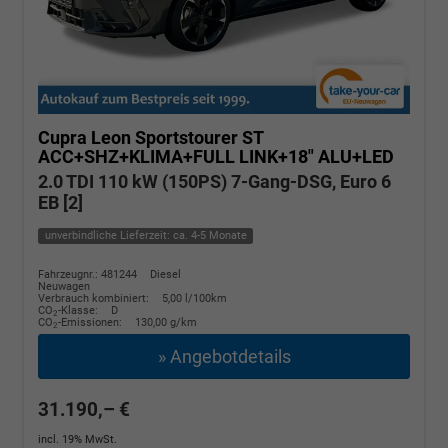
Cupra Leon Sportstourer
ST
ACC+SHZ+KLIMA+FULL LINK+18" ALU+LED
2.0 TDI 110 kW (150PS) 7-Gang-DSG, Euro 6
EB [2]
unverbindliche Lieferzeit: ca. 4-5 Monate
Fahrzeugnr.: 481244
Diesel
Neuwagen
Verbrauch kombiniert:
5,00 l/100km
CO
-Klasse:
D
2
CO
-Emissionen:
130,00 g/km
2
» Angebotdetails
31.190,– €
incl. 19% MwSt.