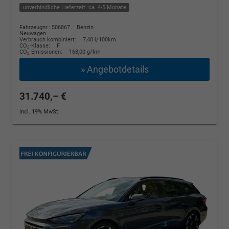
unverbindliche Lieferzeit: ca. 4-5 Monate
Fahrzeugnr.: 506867
Benzin
Neuwagen
Verbrauch kombiniert:
7,40 l/100km
CO
-Klasse:
F
2
CO
-Emissionen:
168,00 g/km
2
» Angebotdetails
31.740,– €
incl. 19% MwSt.