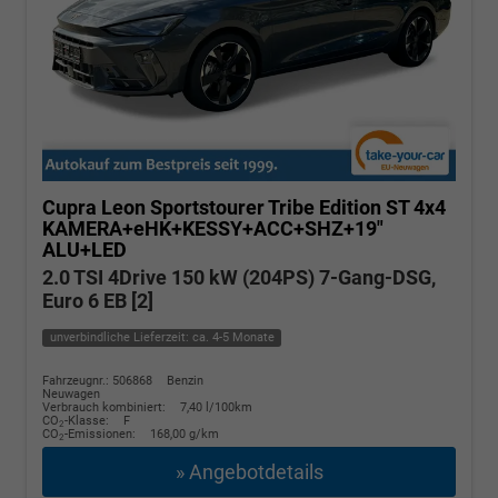
Cupra Leon Sportstourer
Tribe Edition ST 4x4
KAMERA+eHK+KESSY+ACC+SHZ+19"
ALU+LED
2.0 TSI 4Drive 150 kW (204PS) 7-Gang-DSG,
Euro 6 EB [2]
unverbindliche Lieferzeit: ca. 4-5 Monate
Fahrzeugnr.: 506868
Benzin
Neuwagen
Verbrauch kombiniert:
7,40 l/100km
CO
-Klasse:
F
2
CO
-Emissionen:
168,00 g/km
2
» Angebotdetails