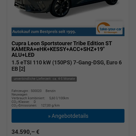
Cupra Leon Sportstourer
Tribe Edition ST
KAMERA+eHK+KESSY+ACC+SHZ+19"
ALU+LED
1.5 eTSI 110 kW (150PS) 7-Gang-DSG, Euro 6
EB [2]
unverbindliche Lieferzeit: ca. 4-5 Monate
Fahrzeugnr.: 500020
Benzin
Neuwagen
Verbrauch kombiniert:
5,60 l/100km
CO
-Klasse:
D
2
CO
-Emissionen:
127,00 g/km
2
» Angebotdetails
34.590,– €