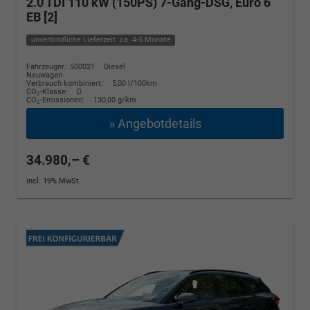
2.0 TDI 110 kW (150PS) 7-Gang-DSG, Euro 6
EB [2]
unverbindliche Lieferzeit: ca. 4-5 Monate
Fahrzeugnr.: 500021
Diesel
Neuwagen
Verbrauch kombiniert:
5,00 l/100km
CO
-Klasse:
D
2
CO
-Emissionen:
130,00 g/km
2
» Angebotdetails
34.980,– €
incl. 19% MwSt.