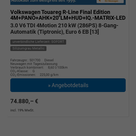
Volkswagen Touareg
R-Line Final Edition
4M+PANO+AHK+20"LM+HUD+IQ.-MATRIX-LED
3.0 V6 TDI 4Motion 210 kW (286PS) 8-Gang-
Automatik (Tiptronic), Euro 6 EB [13]
unverbindliche Lieferzeit: SOFORT
Siliziumgrau Metallic
Fahrzeugnr.: 501700
Diesel
Neuwagen mit Tageszulassung
Verbrauch kombiniert:
8,60 l/100km
CO
-Klasse:
G
2
CO
-Emissionen:
225,00 g/km
2
» Angebotdetails
74.880,– €
incl. 19% MwSt.