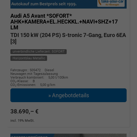
Audi A5 Avant
*SOFORT*
AHK+KAMERA+EL.HECKKL.+NAVI+SHZ+17
LM
TDI 150 kW (204 PS) S-tronic 7-Gang, Euro 6EA
[3]
unverbindliche Lieferzeit: SOFORT
Horizontblau Metallic
Fahrzeugnr.: 505472
Diesel
Neuwagen mit Tageszulassung
Verbrauch kombiniert:
5,00 l/100km
CO
-Klasse:
B
2
CO
-Emissionen:
5,00 g/km
2
» Angebotdetails
38.690,– €
incl. 19% MwSt.