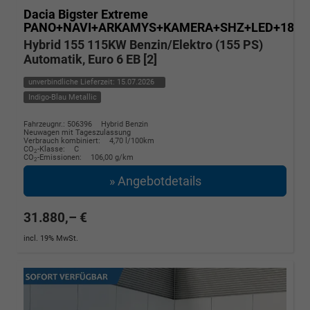
Dacia Bigster
Extreme
PANO+NAVI+ARKAMYS+KAMERA+SHZ+LED+18"A
Hybrid 155 115KW Benzin/Elektro (155 PS)
Automatik, Euro 6 EB [2]
unverbindliche Lieferzeit:
15.07.2026
Indigo-Blau Metallic
Fahrzeugnr.: 506396
Hybrid Benzin
Neuwagen mit Tageszulassung
Verbrauch kombiniert:
4,70 l/100km
CO
-Klasse:
C
2
CO
-Emissionen:
106,00 g/km
2
» Angebotdetails
31.880,– €
incl. 19% MwSt.