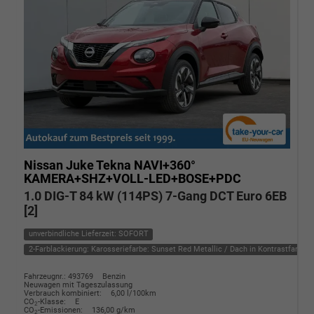
Nissan Juke
Tekna NAVI+360°
KAMERA+SHZ+VOLL-LED+BOSE+PDC
1.0 DIG-T 84 kW (114PS) 7-Gang DCT Euro 6EB
[2]
unverbindliche Lieferzeit: SOFORT
2-Farblackierung: Karosseriefarbe: Sunset Red Metallic / Dach in Kontrastfarbe i
Fahrzeugnr.: 493769
Benzin
Neuwagen mit Tageszulassung
Verbrauch kombiniert:
6,00 l/100km
CO
-Klasse:
E
2
CO
-Emissionen:
136,00 g/km
2