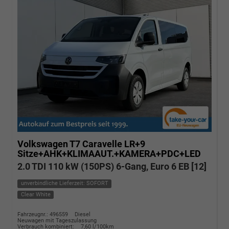
Volkswagen T7 Caravelle
LR+9
Sitze+AHK+KLIMAAUT.+KAMERA+PDC+LED
2.0 TDI 110 kW (150PS) 6-Gang, Euro 6 EB [12]
unverbindliche Lieferzeit: SOFORT
Clear White
Fahrzeugnr.: 496559
Diesel
Neuwagen mit Tageszulassung
Verbrauch kombiniert:
7,60 l/100km