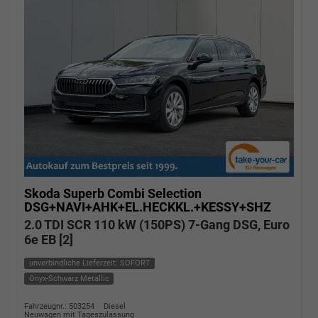
Skoda Superb Combi
Selection
DSG+NAVI+AHK+EL.HECKKL.+KESSY+SHZ
2.0 TDI SCR 110 kW (150PS) 7-Gang DSG, Euro
6e EB [2]
unverbindliche Lieferzeit: SOFORT
Onyx-Schwarz Metallic
Fahrzeugnr.: 503254
Diesel
Neuwagen mit Tageszulassung