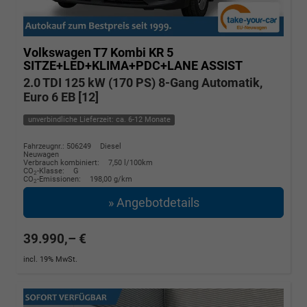
Volkswagen T7 Kombi
KR 5
SITZE+LED+KLIMA+PDC+LANE ASSIST
2.0 TDI 125 kW (170 PS) 8-Gang Automatik,
Euro 6 EB [12]
unverbindliche Lieferzeit: ca. 6-12 Monate
Fahrzeugnr.: 506249
Diesel
Neuwagen
Verbrauch kombiniert:
7,50 l/100km
CO
-Klasse:
G
2
CO
-Emissionen:
198,00 g/km
2
» Angebotdetails
39.990,– €
incl. 19% MwSt.