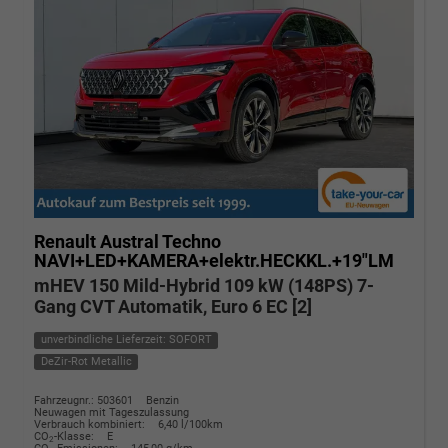
Renault Austral
Techno
NAVI+LED+KAMERA+elektr.HECKKL.+19"LM
mHEV 150 Mild-Hybrid 109 kW (148PS) 7-
Gang CVT Automatik, Euro 6 EC [2]
unverbindliche Lieferzeit: SOFORT
DeZir-Rot Metallic
Fahrzeugnr.: 503601
Benzin
Neuwagen mit Tageszulassung
Verbrauch kombiniert:
6,40 l/100km
CO
-Klasse:
E
2