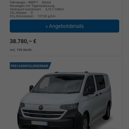
Fahrzeugnr.: 498971
Diesel
Neuwagen mit Tageszulassung
Verbrauch kombiniert:
6,10 l/100km
CO
-Klasse:
D
2
CO
-Emissionen:
127,00 g/km
2
» Angebotdetails
38.780,– €
incl. 19% MwSt.