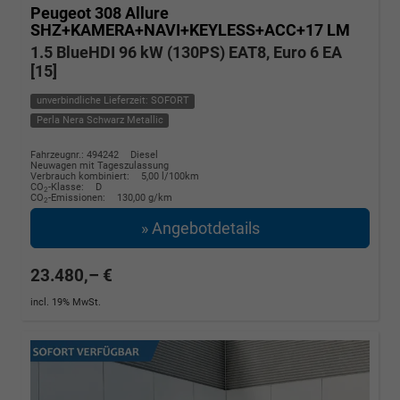
Peugeot 308
Allure
SHZ+KAMERA+NAVI+KEYLESS+ACC+17 LM
1.5 BlueHDI 96 kW (130PS) EAT8, Euro 6 EA
[15]
unverbindliche Lieferzeit: SOFORT
Perla Nera Schwarz Metallic
Fahrzeugnr.: 494242
Diesel
Neuwagen mit Tageszulassung
Verbrauch kombiniert:
5,00 l/100km
CO
-Klasse:
D
2
CO
-Emissionen:
130,00 g/km
2
» Angebotdetails
23.480,– €
incl. 19% MwSt.