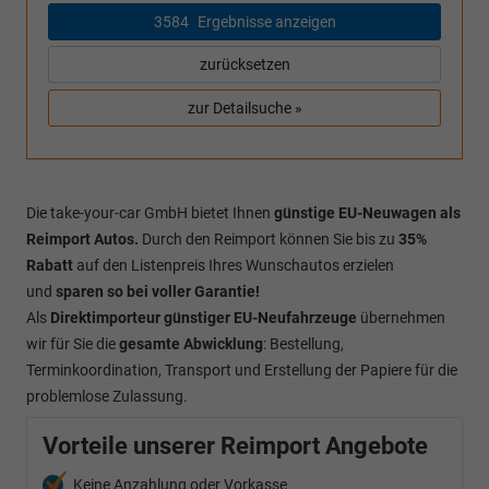
3584
Ergebnisse anzeigen
zurücksetzen
zur Detailsuche »
Die take-your-car GmbH bietet Ihnen
günstige EU-Neuwagen als
Reimport Autos.
Durch den Reimport können Sie bis zu
35%
Rabatt
auf den Listenpreis Ihres Wunschautos erzielen
und
sparen so bei voller Garantie!
Als
Direktimporteur
günstiger EU-Neufahrzeuge
übernehmen
wir für Sie die
gesamte Abwicklung
: Bestellung,
Terminkoordination, Transport und Erstellung der Papiere für die
problemlose Zulassung.
Vorteile unserer Reimport Angebote
Keine Anzahlung oder Vorkasse