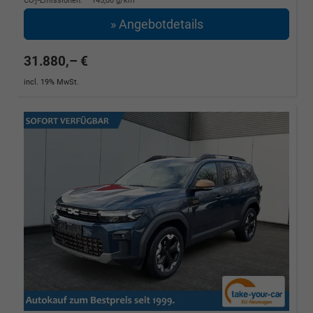
CO
-Emissionen:
145,00 g/km
2
» Angebotdetails
31.880,– €
incl. 19% MwSt.