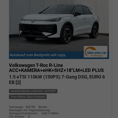
Volkswagen T-Roc
R-Line
ACC+KAMERA+eHK+SHZ+18"LM+LED PLUS
1.5 eTSI 110kW (150PS) 7-Gang DSG, EURO 6
EB [2]
unverbindliche Lieferzeit: SOFORT
Pure White, Dach Schwarz
Fahrzeugnr.: 500198
Benzin
Neuwagen mit Tageszulassung
Verbrauch kombiniert:
5,60 l/100km
CO
-Klasse:
D
2