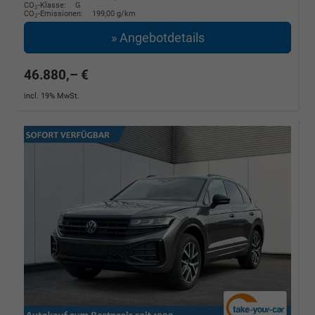
CO
-Klasse:
G
2
CO
-Emissionen:
199,00 g/km
2
» Angebotdetails
46.880,– €
incl. 19% MwSt.