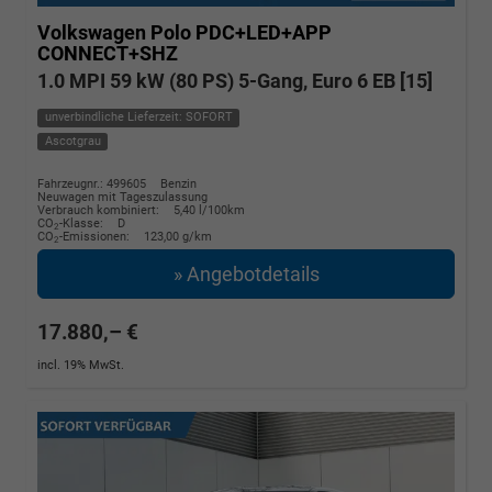
Volkswagen Polo
PDC+LED+APP
CONNECT+SHZ
1.0 MPI 59 kW (80 PS) 5-Gang, Euro 6 EB [15]
unverbindliche Lieferzeit: SOFORT
Ascotgrau
Fahrzeugnr.: 499605
Benzin
Neuwagen mit Tageszulassung
Verbrauch kombiniert:
5,40 l/100km
CO
-Klasse:
D
2
CO
-Emissionen:
123,00 g/km
2
» Angebotdetails
17.880,– €
incl. 19% MwSt.