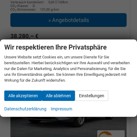
Verbrauch kombiniert:
5,00 l/100km
CO
-Klasse:
D
2
CO
-Emissionen:
131,00 g/km
2
» Angebotdetails
38.280,– €
Wir respektieren Ihre Privatsphäre
incl. 19% MwSt.
Unsere Website setzt Cookies ein, um unsere Dienste für Sie
bereitzustellen. Hierbei berücksichtigen wir Ihre Auswahl und verarbeiten
nur die Daten für Marketing, Analytics und Personalisierung, für die Sie
uns Ihr Einverständnis geben. Sie können Ihre Einwilligung jederzeit mit
Wirkung für die Zukunft widerrufen.
Alle akzeptieren
Alle ablehnen
Einstellungen
Datenschutzerklärung
Impressum