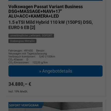
Volkswagen Passat Variant
Business
DSG+MASSAGE+NAVI+17"
ALU+ACC+KAMERA+LED
1.5 eTSI Mild Hybrid 110 kW (150PS) DSG,
EURO 6 EB [2]
unverbindliche Lieferzeit: SOFORT
Diabasgrau Metallic
Fahrzeugnr.: 491650
Benzin
Neuwagen mit Tageszulassung
Verbrauch kombiniert:
5,40 l/100km
CO
-Klasse:
D
2
CO
-Emissionen:
122,00 g/km
2
» Angebotdetails
34.880,– €
incl. 19% MwSt.