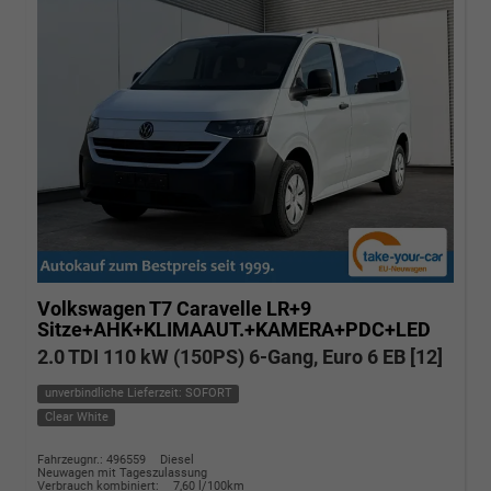
Volkswagen T7 Caravelle
LR+9
Sitze+AHK+KLIMAAUT.+KAMERA+PDC+LED
2.0 TDI 110 kW (150PS) 6-Gang, Euro 6 EB [12]
unverbindliche Lieferzeit: SOFORT
Clear White
Fahrzeugnr.: 496559
Diesel
Neuwagen mit Tageszulassung
Verbrauch kombiniert:
7,60 l/100km