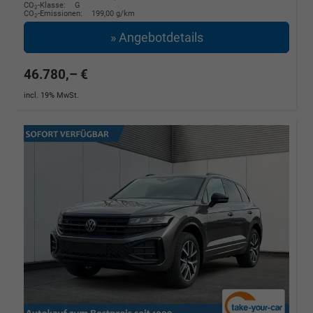
CO
-Klasse:
G
2
CO
-Emissionen:
199,00 g/km
2
» Angebotdetails
46.780,– €
incl. 19% MwSt.