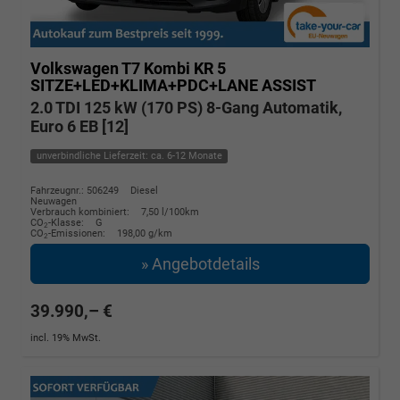
Volkswagen T7 Kombi
KR 5
SITZE+LED+KLIMA+PDC+LANE ASSIST
2.0 TDI 125 kW (170 PS) 8-Gang Automatik,
Euro 6 EB [12]
unverbindliche Lieferzeit: ca. 6-12 Monate
Fahrzeugnr.: 506249
Diesel
Neuwagen
Verbrauch kombiniert:
7,50 l/100km
CO
-Klasse:
G
2
CO
-Emissionen:
198,00 g/km
2
» Angebotdetails
39.990,– €
incl. 19% MwSt.