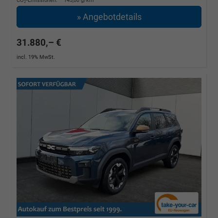
CO
-Emissionen:
145,00 g/km
2
» Angebotdetails
31.880,– €
incl. 19% MwSt.