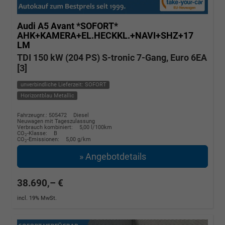
Audi A5 Avant
*SOFORT*
AHK+KAMERA+EL.HECKKL.+NAVI+SHZ+17
LM
TDI 150 kW (204 PS) S-tronic 7-Gang, Euro 6EA
[3]
unverbindliche Lieferzeit: SOFORT
Horizontblau Metallic
Fahrzeugnr.: 505472
Diesel
Neuwagen mit Tageszulassung
Verbrauch kombiniert:
5,00 l/100km
CO
-Klasse:
B
2
CO
-Emissionen:
5,00 g/km
2
» Angebotdetails
38.690,– €
incl. 19% MwSt.