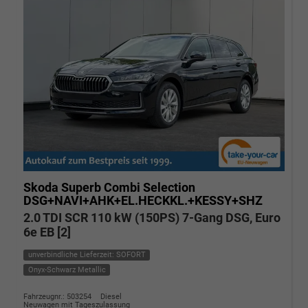
Skoda Superb Combi
Selection
DSG+NAVI+AHK+EL.HECKKL.+KESSY+SHZ
2.0 TDI SCR 110 kW (150PS) 7-Gang DSG, Euro
6e EB [2]
unverbindliche Lieferzeit: SOFORT
Onyx-Schwarz Metallic
Fahrzeugnr.: 503254
Diesel
Neuwagen mit Tageszulassung