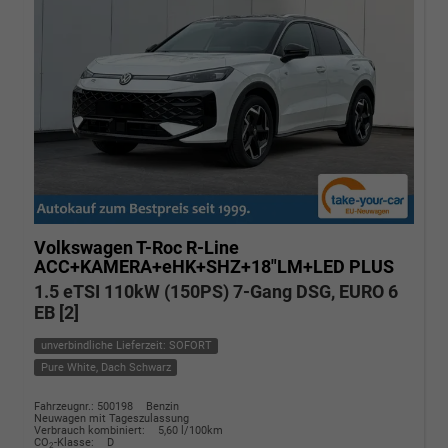
Volkswagen T-Roc
R-Line
ACC+KAMERA+eHK+SHZ+18"LM+LED PLUS
1.5 eTSI 110kW (150PS) 7-Gang DSG, EURO 6
EB [2]
unverbindliche Lieferzeit: SOFORT
Pure White, Dach Schwarz
Fahrzeugnr.: 500198
Benzin
Neuwagen mit Tageszulassung
Verbrauch kombiniert:
5,60 l/100km
CO
-Klasse:
D
2