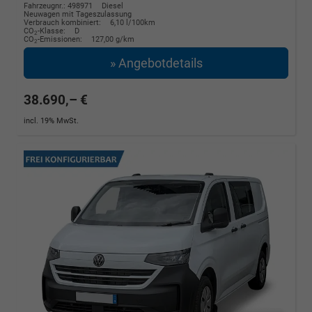
Fahrzeugnr.: 498971
Diesel
Neuwagen mit Tageszulassung
Verbrauch kombiniert:
6,10 l/100km
CO
-Klasse:
D
2
CO
-Emissionen:
127,00 g/km
2
» Angebotdetails
38.690,– €
incl. 19% MwSt.