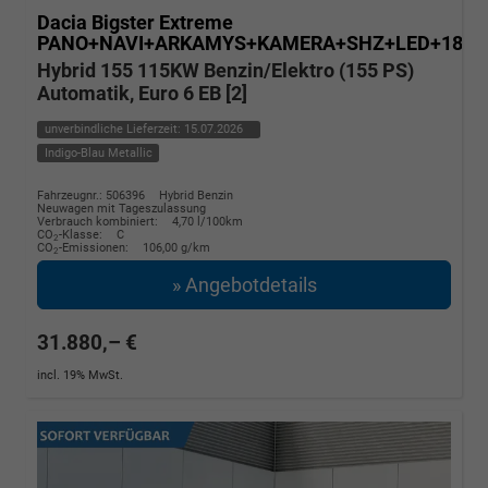
Dacia Bigster
Extreme
PANO+NAVI+ARKAMYS+KAMERA+SHZ+LED+18"A
Hybrid 155 115KW Benzin/Elektro (155 PS)
Automatik, Euro 6 EB [2]
unverbindliche Lieferzeit:
15.07.2026
Indigo-Blau Metallic
Fahrzeugnr.: 506396
Hybrid Benzin
Neuwagen mit Tageszulassung
Verbrauch kombiniert:
4,70 l/100km
CO
-Klasse:
C
2
CO
-Emissionen:
106,00 g/km
2
» Angebotdetails
31.880,– €
incl. 19% MwSt.