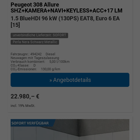
Peugeot 308
Allure
SHZ+KAMERA+NAVI+KEYLESS+ACC+17 LM
1.5 BlueHDI 96 kW (130PS) EAT8, Euro 6 EA
[15]
unverbindliche Lieferzeit: SOFORT
Perla Nera Schwarz Metallic
Fahrzeugnr.: 494242
Diesel
Neuwagen mit Tageszulassung
Verbrauch kombiniert:
5,00 l/100km
CO
-Klasse:
D
2
CO
-Emissionen:
130,00 g/km
2
» Angebotdetails
22.980,– €
incl. 19% MwSt.