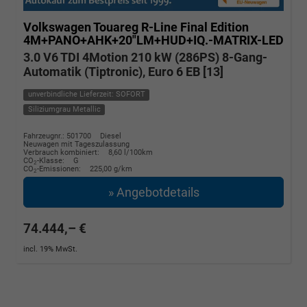
Volkswagen Touareg
R-Line Final Edition
4M+PANO+AHK+20"LM+HUD+IQ.-MATRIX-LED
3.0 V6 TDI 4Motion 210 kW (286PS) 8-Gang-
Automatik (Tiptronic), Euro 6 EB [13]
unverbindliche Lieferzeit: SOFORT
Siliziumgrau Metallic
Fahrzeugnr.: 501700
Diesel
Neuwagen mit Tageszulassung
Verbrauch kombiniert:
8,60 l/100km
CO
-Klasse:
G
2
CO
-Emissionen:
225,00 g/km
2
» Angebotdetails
74.444,– €
incl. 19% MwSt.