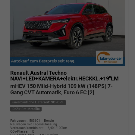
Renault Austral
Techno
NAVI+LED+KAMERA+elektr.HECKKL.+19"LM
mHEV 150 Mild-Hybrid 109 kW (148PS) 7-
Gang CVT Automatik, Euro 6 EC [2]
unverbindliche Lieferzeit: SOFORT
DeZir-Rot Metallic
Fahrzeugnr.: 503601
Benzin
Neuwagen mit Tageszulassung
Verbrauch kombiniert:
6,40 l/100km
CO
-Klasse:
E
2