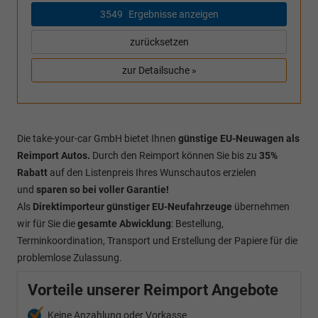
3549
Ergebnisse anzeigen
zurücksetzen
zur Detailsuche »
Die take-your-car GmbH bietet Ihnen
günstige EU-Neuwagen als
Reimport Autos.
Durch den Reimport können Sie bis zu
35%
Rabatt
auf den Listenpreis Ihres Wunschautos erzielen
und
sparen so bei voller Garantie!
Als
Direktimporteur
günstiger EU-Neufahrzeuge
übernehmen
wir für Sie die
gesamte Abwicklung
: Bestellung,
Terminkoordination, Transport und Erstellung der Papiere für die
problemlose Zulassung.
Vorteile unserer Reimport Angebote
Keine Anzahlung oder Vorkasse