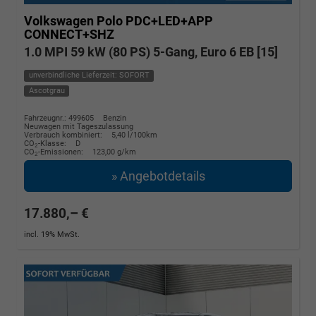
Volkswagen Polo
PDC+LED+APP
CONNECT+SHZ
1.0 MPI 59 kW (80 PS) 5-Gang, Euro 6 EB [15]
unverbindliche Lieferzeit: SOFORT
Ascotgrau
Fahrzeugnr.: 499605
Benzin
Neuwagen mit Tageszulassung
Verbrauch kombiniert:
5,40 l/100km
CO
-Klasse:
D
2
CO
-Emissionen:
123,00 g/km
2
» Angebotdetails
17.880,– €
incl. 19% MwSt.