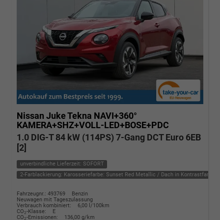
Nissan Juke
Tekna NAVI+360°
KAMERA+SHZ+VOLL-LED+BOSE+PDC
1.0 DIG-T 84 kW (114PS) 7-Gang DCT Euro 6EB
[2]
unverbindliche Lieferzeit: SOFORT
2-Farblackierung: Karosseriefarbe: Sunset Red Metallic / Dach in Kontrastfarbe i
Fahrzeugnr.: 493769
Benzin
Neuwagen mit Tageszulassung
Verbrauch kombiniert:
6,00 l/100km
CO
-Klasse:
E
2
CO
-Emissionen:
136,00 g/km
2