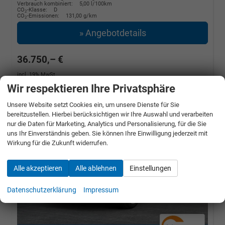
Verbrauch kombiniert:
5,00 l/100km
CO
-Klasse:
D
2
CO
-Emissionen:
131,00 g/km
2
» Angebotdetails
36.750,– €
incl. 19% MwSt.
Wir respektieren Ihre Privatsphäre
Unsere Website setzt Cookies ein, um unsere Dienste für Sie
bereitzustellen. Hierbei berücksichtigen wir Ihre Auswahl und verarbeiten
nur die Daten für Marketing, Analytics und Personalisierung, für die Sie
uns Ihr Einverständnis geben. Sie können Ihre Einwilligung jederzeit mit
Wirkung für die Zukunft widerrufen.
Alle akzeptieren
Alle ablehnen
Einstellungen
Datenschutzerklärung
Impressum