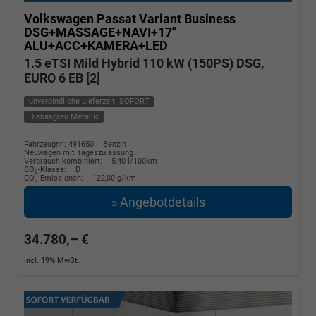
Volkswagen Passat Variant
Business
DSG+MASSAGE+NAVI+17"
ALU+ACC+KAMERA+LED
1.5 eTSI Mild Hybrid 110 kW (150PS) DSG,
EURO 6 EB [2]
unverbindliche Lieferzeit: SOFORT
Diabasgrau Metallic
Fahrzeugnr.: 491650
Benzin
Neuwagen mit Tageszulassung
Verbrauch kombiniert:
5,40 l/100km
CO
-Klasse:
D
2
CO
-Emissionen:
122,00 g/km
2
» Angebotdetails
34.780,– €
incl. 19% MwSt.