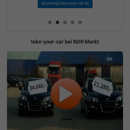
stueven@take-your-car.de
take-your-car bei NDR Markt