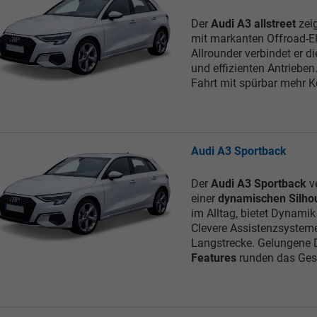
Der
Audi A3 allstreet
zeig
mit markanten Offroad-El
Allrounder verbindet er d
und effizienten Antriebe
Fahrt mit spürbar mehr K
Audi A3 Sportback
Der
Audi A3 Sportback
ve
einer
dynamischen Silho
im Alltag, bietet Dynamik
Clevere Assistenzsysteme 
Langstrecke. Gelungene D
Features
runden das Ges