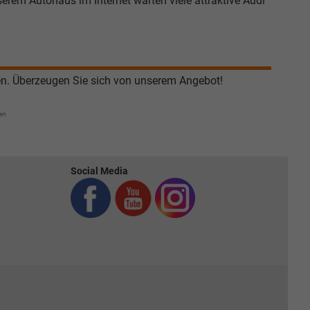
erem Autohaus im Internet warten viele attraktive Audi
en. Überzeugen Sie sich von unserem Angebot!
en
Social Media