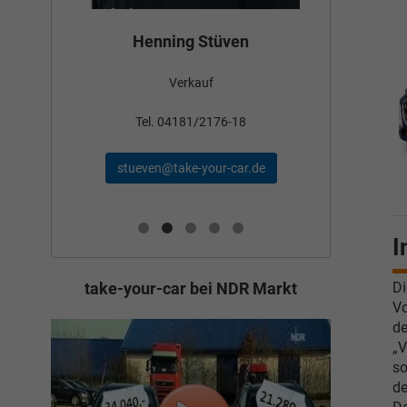
Bün
Henning Stüven
Verkauf
nden
Tel
Tel. 04181/2176-18
schae
stueven@take-your-car.de
de
I
Di
take-your-car bei NDR Markt
Vo
de
„V
so
de