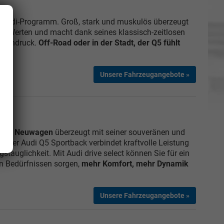
m Audi-Programm. Groß, stark und muskulös überzeugt
ren Werten und macht dank seines klassisch-zeitlosen
n Eindruck.
Off-Road oder in der Stadt, der Q5 fühlt
Unsere Fahrzeugangebote »
ls EU Neuwagen
überzeugt mit seiner souveränen und
 Der Audi Q5 Sportback verbindet kraftvolle Leistung
stauglichkeit. Mit Audi drive select können Sie für ein
n Bedürfnissen sorgen,
mehr Komfort, mehr Dynamik
Unsere Fahrzeugangebote »