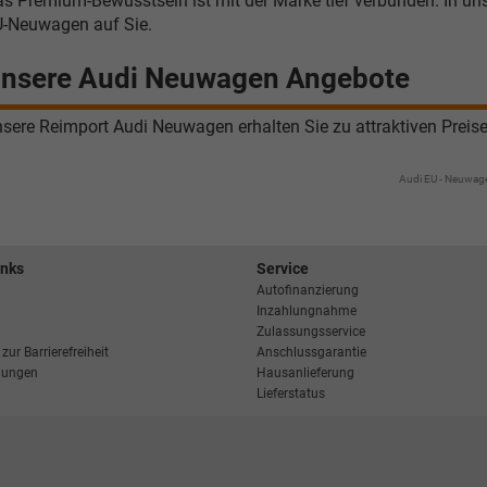
s Premium-Bewusstsein ist mit der Marke tief verbunden. In uns
-Neuwagen auf Sie.
nsere Audi Neuwagen Angebote
sere Reimport Audi Neuwagen erhalten Sie zu attraktiven Preis
Audi EU - Neuwag
inks
Service
Autofinanzierung
Inzahlungnahme
Zulassungsservice
zur Barrierefreiheit
Anschlussgarantie
llungen
Hausanlieferung
Lieferstatus