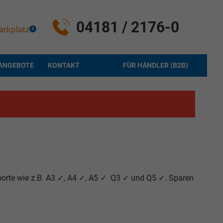
04181 / 2176-0
arkplatz
0
ANGEBOTE
KONTAKT
FÜR HÄNDLER (B2B)
porte wie z.B. A3 ✓, A4 ✓, A5 ✓ Q3 ✓ und Q5 ✓. Sparen