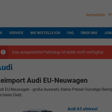
Anmelden
P
NG
SERVICE
WIE BESTELLE ICH
FAQ
ÜBER UNS
JOB
Das ausgewählte Fahrzeug ist leider nicht verfügbar.
Audi
eimport Audi EU-Neuwagen
di EU-Neuwagen - große Auswahl, kleine Preise! Günstige Reim
e bares Geld.
Audi A3 allstreet