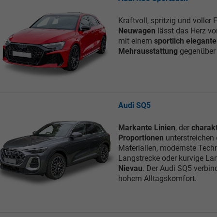
Kraftvoll, spritzig und voller
Neuwagen
lässt das Herz v
mit einem
sportlich elegante
Mehrausstattung
gegenüber d
Audi SQ5
Markante Linien
, der
charakt
Proportionen
unterstreichen
Materialien, modernste Techn
Langstrecke oder kurvige Lan
Nievau
. Der Audi SQ5 verbin
hohem Alltagskomfort.