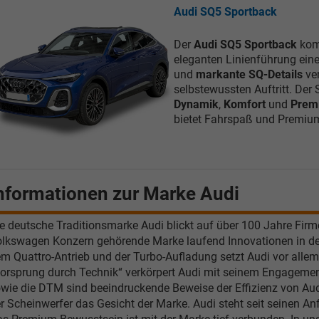
Audi SQ5 Sportback
Tom Wollschläger
yamin Schael
Der
Audi SQ5 Sportback
kom
eleganten Linienführung eine
Verkauf
Verkauf
und
markante SQ-Details
ver
selbstewussten Auftritt. Der
Tel. 04181/2176-21
. 04181/2176-24
Dynamik
,
Komfort
und
Premi
bietet Fahrspaß und Premium-
wollschlaeger@take-your-car.de
l@take-your-car.de
nformationen zur Marke Audi
e deutsche Traditionsmarke Audi blickt auf über 100 Jahre Fir
lkswagen Konzern gehörende Marke laufend Innovationen in d
m Quattro-Antrieb und der Turbo-Aufladung setzt Audi vor alle
orsprung durch Technik“ verkörpert Audi mit seinem Engagement
wie die DTM sind beeindruckende Beweise der Effizienz von Audi
r Scheinwerfer das Gesicht der Marke. Audi steht seit seinen An