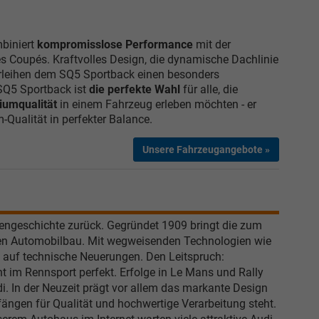
Elvedin Calakovic
biniert
kompromisslose Performance
mit der
Verkauf
s Coupés. Kraftvolles Design, die dynamische Dachlinie
leihen dem SQ5 Sportback einen besonders
Tel. 04181/2176-27
 SQ5 Sportback ist
die perfekte Wahl
für alle, die
umqualität
in einem Fahrzeug erleben möchten - er
calakovic@take-your-car.de
Qualität in perfekter Balance.
Unsere Fahrzeugangebote »
mengeschichte zurück. Gegründet 1909 bringt die zum
en Automobilbau. Mit wegweisenden Technologien wie
m auf technische Neuerungen. Den Leitspruch:
 im Rennsport perfekt. Erfolge in Le Mans und Rally
. In der Neuzeit prägt vor allem das markante Design
fängen für Qualität und hochwertige Verarbeitung steht.