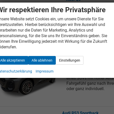
Wir respektieren Ihre Privatsphäre
Der Audi Q5 ist der SUV i
er schnell mit seinen inne
nsere Website setzt Cookies ein, um unsere Dienste für Sie
Designs immer einen gute
ereitzustellen. Hierbei berücksichtigen wir Ihre Auswahl und
sich überall zu Hause.
erarbeiten nur die Daten für Marketing, Analytics und
ersonalisierung, für die Sie uns Ihr Einverständnis geben. Sie
önnen Ihre Einwilligung jederzeit mit Wirkung für die Zukunft
iderrufen.
Audi Q5 Sportback
Alle akzeptieren
Alle ablehnen
Einstellungen
Der
Audi Q5 Sportback a
atenschutzerklärung
Impressum
dynamischen Ausstrahlung.
eines SUVs mit hoher Alltag
Fahrgefühl ganz nach Ihre
oder ganz individuell.
Audi RS3 Sportback