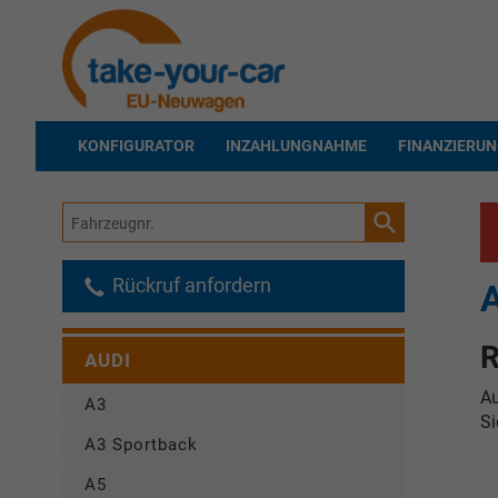
KONFIGURATOR
INZAHLUNGNAHME
FINANZIERU
Fahrzeugnr.
Rückruf anfordern
R
AUDI
Au
A3
Si
A3 Sportback
A5