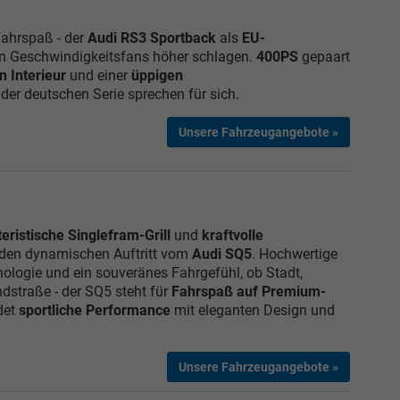
 Fahrspaß - der
Audi RS3 Sportback
als
EU-
on Geschwindigkeitsfans höher schlagen.
400PS
gepaart
n Interieur
und einer
üppigen
er deutschen Serie sprechen für sich.
Unsere Fahrzeugangebote »
eristische Singlefram-Grill
und
kraftvolle
 den dynamischen Auftritt vom
Audi SQ5
. Hochwertige
ologie und ein souveränes Fahrgefühl, ob Stadt,
dstraße - der SQ5 steht für
Fahrspaß auf Premium-
det
sportliche Performance
mit eleganten Design und
Unsere Fahrzeugangebote »