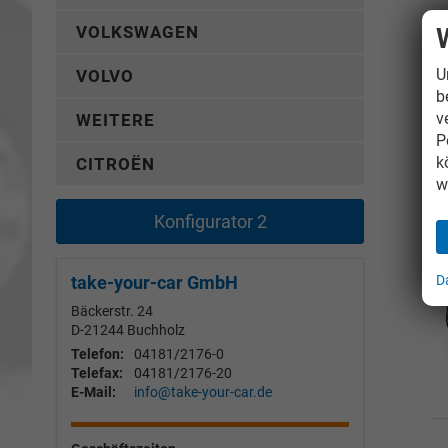
VOLKSWAGEN
U
VOLVO
b
v
WEITERE
P
k
CITROËN
w
Konfigurator 2
D
take-your-car GmbH
Bäckerstr. 24
D-21244
Buchholz
Telefon:
04181/2176-0
Telefax:
04181/2176-20
E-Mail:
info@take-your-car.de