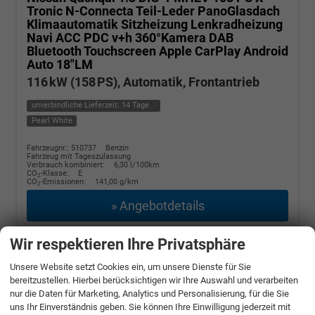
Tronic N-Connecta Teil-Leder PanoGlasdach
Klimaautomatik Sitzheizung Lenkradheizung
Navi ACC PDC v+h 360°Kamera DAB
Bluetooth Touchscreen Apple CarPlay Android
Auto 18"LM
116 kW (158 PS), Automatik, Frontantrieb
unverbindliche Lieferzeit:
14 Tage
Pearl White
Fahrzeugnr.: 510737
Benzin
Fahrzeug mit Tageszulassung
Verbrauch kombiniert:
6,30 l/100km
CO
-Klasse:
E
2
CO
-Emissionen:
141,00 g/km
2
» Angebotdetails
27.390,– €
Wir respektieren Ihre Privatsphäre
incl. 19% MwSt.
Unsere Website setzt Cookies ein, um unsere Dienste für Sie
bereitzustellen. Hierbei berücksichtigen wir Ihre Auswahl und verarbeiten
nur die Daten für Marketing, Analytics und Personalisierung, für die Sie
uns Ihr Einverständnis geben. Sie können Ihre Einwilligung jederzeit mit