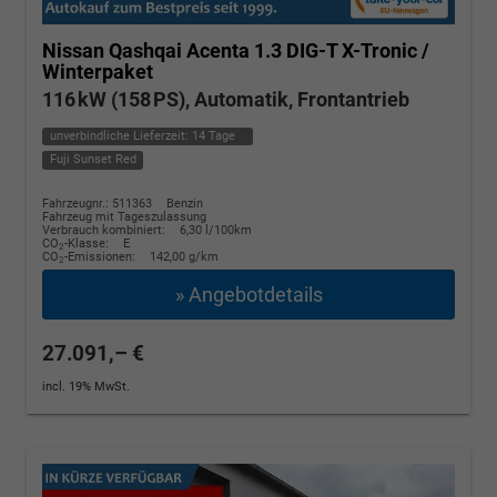
Nissan Qashqai
Acenta 1.3 DIG-T X-Tronic /
Winterpaket
116 kW (158 PS), Automatik, Frontantrieb
unverbindliche Lieferzeit:
14 Tage
Fuji Sunset Red
Fahrzeugnr.: 511363
Benzin
Fahrzeug mit Tageszulassung
Verbrauch kombiniert:
6,30 l/100km
CO
-Klasse:
E
2
CO
-Emissionen:
142,00 g/km
2
» Angebotdetails
27.091,– €
incl. 19% MwSt.