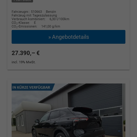
Fahrzeugnr.: 510663
Benzin
Fahrzeug mit Tageszulassung
Verbrauch kombiniert:
6,30 l/100km
CO
-Klasse:
E
2
CO
-Emissionen:
141,00 g/km
2
» Angebotdetails
27.390,– €
incl. 19% MwSt.