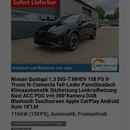
Nissan Qashqai
1.3 DIG-T MHEV 158 PS X-
Tronic N-Connecta Teil-Leder PanoGlasdach
Klimaautomatik Sitzheizung Lenkradheizung
Navi ACC PDC v+h 360°Kamera DAB
Bluetooth Touchscreen Apple CarPlay Android
Auto 18"LM
116 kW (158 PS), Automatik, Frontantrieb
unverbindliche Lieferzeit:
14 Tage
Pearl Black