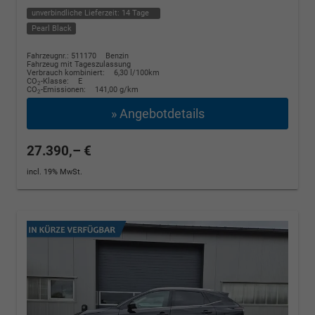
unverbindliche Lieferzeit:
14 Tage
Pearl Black
Fahrzeugnr.: 511170
Benzin
Fahrzeug mit Tageszulassung
Verbrauch kombiniert:
6,30 l/100km
CO
-Klasse:
E
2
CO
-Emissionen:
141,00 g/km
2
» Angebotdetails
27.390,– €
incl. 19% MwSt.