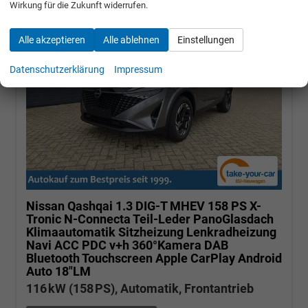
Wirkung für die Zukunft widerrufen.
Alle akzeptieren
Alle ablehnen
Einstellungen
Datenschutzerklärung
Impressum
Nissan Qashqai
1.3 DIG-T MHEV 158 PS X-
Tronic N-Connecta Teil-Leder PanoGlasdach
Klimaautomatik Sitzheizung Lenkradheizung
Navi ACC PDC v+h 360°Kamera DAB
Bluetooth Touchscreen Apple CarPlay Android
Auto 18"LM
116 kW (158 PS), Automatik, Frontantrieb