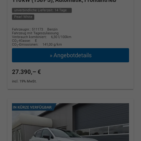
unverbindliche Lieferzeit:
14 Tage
Pearl White
Fahrzeugnr.: 511173
Benzin
Fahrzeug mit Tageszulassung
Verbrauch kombiniert:
6,30 l/100km
CO
-Klasse:
E
2
CO
-Emissionen:
141,00 g/km
2
» Angebotdetails
27.390,– €
incl. 19% MwSt.