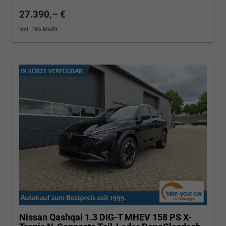
27.390,– €
incl. 19% MwSt.
Nissan Qashqai
1.3 DIG-T MHEV 158 PS X-