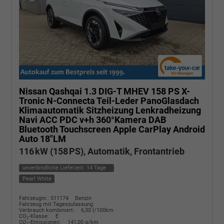
Nissan Qashqai
1.3 DIG-T MHEV 158 PS X-
Tronic N-Connecta Teil-Leder PanoGlasdach
Klimaautomatik Sitzheizung Lenkradheizung
Navi ACC PDC v+h 360°Kamera DAB
Bluetooth Touchscreen Apple CarPlay Android
Auto 18"LM
116 kW (158 PS), Automatik, Frontantrieb
unverbindliche Lieferzeit:
14 Tage
Pearl White
Fahrzeugnr.: 511174
Benzin
Fahrzeug mit Tageszulassung
Verbrauch kombiniert:
6,30 l/100km
CO
-Klasse:
E
2
CO
-Emissionen:
141,00 g/km
2