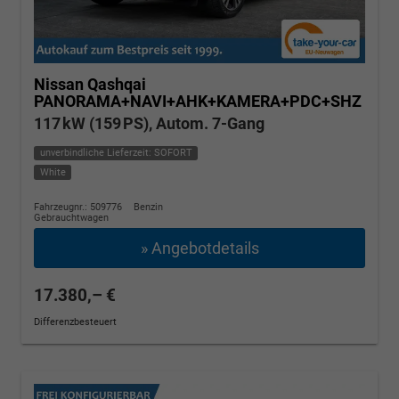
Nissan Qashqai
PANORAMA+NAVI+AHK+KAMERA+PDC+SHZ
117 kW (159 PS), Autom. 7-Gang
unverbindliche Lieferzeit: SOFORT
White
Fahrzeugnr.: 509776
Benzin
Gebrauchtwagen
» Angebotdetails
17.380,– €
Differenzbesteuert