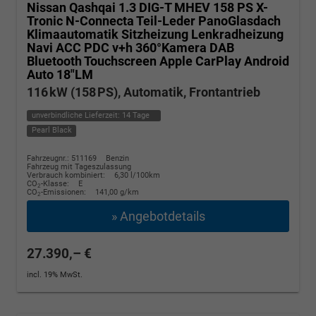
Nissan Qashqai
1.3 DIG-T MHEV 158 PS X-
Tronic N-Connecta Teil-Leder PanoGlasdach
Klimaautomatik Sitzheizung Lenkradheizung
Navi ACC PDC v+h 360°Kamera DAB
Bluetooth Touchscreen Apple CarPlay Android
Auto 18"LM
116 kW (158 PS), Automatik, Frontantrieb
unverbindliche Lieferzeit:
14 Tage
Pearl Black
Fahrzeugnr.: 511169
Benzin
Fahrzeug mit Tageszulassung
Verbrauch kombiniert:
6,30 l/100km
CO
-Klasse:
E
2
CO
-Emissionen:
141,00 g/km
2
» Angebotdetails
27.390,– €
incl. 19% MwSt.