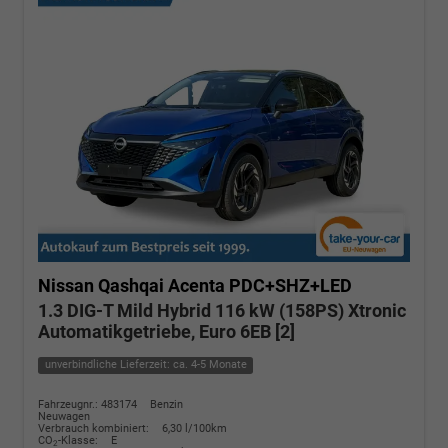
Nissan Qashqai
Acenta PDC+SHZ+LED
1.3 DIG-T Mild Hybrid 116 kW (158PS) Xtronic
Automatikgetriebe, Euro 6EB [2]
unverbindliche Lieferzeit: ca. 4-5 Monate
Fahrzeugnr.: 483174
Benzin
Neuwagen
Verbrauch kombiniert:
6,30 l/100km
CO
-Klasse:
E
2