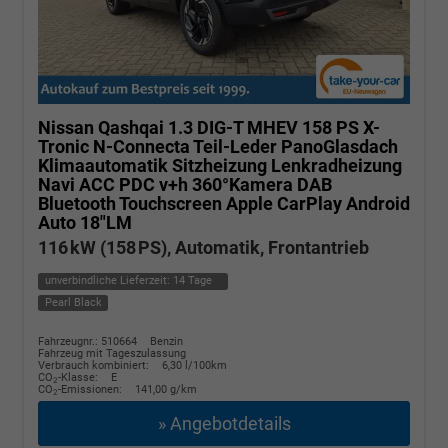
Nissan Qashqai
1.3 DIG-T MHEV 158 PS X-
Tronic N-Connecta Teil-Leder PanoGlasdach
Klimaautomatik Sitzheizung Lenkradheizung
Navi ACC PDC v+h 360°Kamera DAB
Bluetooth Touchscreen Apple CarPlay Android
Auto 18"LM
116 kW (158 PS), Automatik, Frontantrieb
unverbindliche Lieferzeit:
14 Tage
Pearl Black
Fahrzeugnr.: 510664
Benzin
Fahrzeug mit Tageszulassung
Verbrauch kombiniert:
6,30 l/100km
CO
-Klasse:
E
2
CO
-Emissionen:
141,00 g/km
2
» Angebotdetails