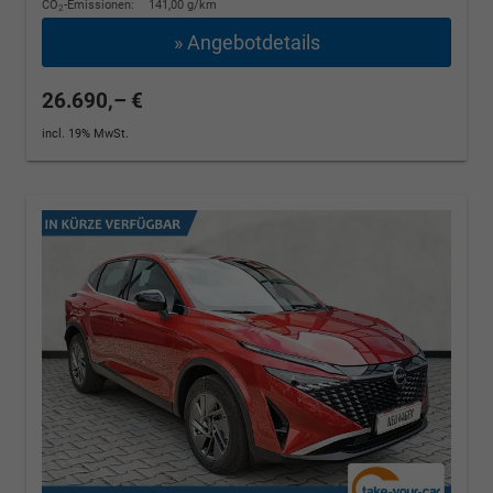
CO
-Emissionen:
141,00 g/km
2
» Angebotdetails
26.690,– €
incl. 19% MwSt.