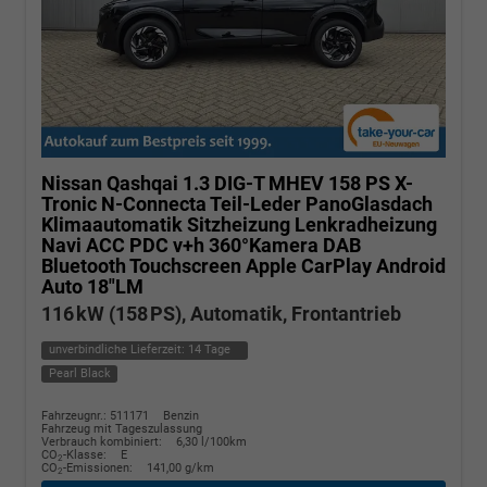
Nissan Qashqai
1.3 DIG-T MHEV 158 PS X-
Tronic N-Connecta Teil-Leder PanoGlasdach
Klimaautomatik Sitzheizung Lenkradheizung
Navi ACC PDC v+h 360°Kamera DAB
Bluetooth Touchscreen Apple CarPlay Android
Auto 18"LM
116 kW (158 PS), Automatik, Frontantrieb
unverbindliche Lieferzeit:
14 Tage
Pearl Black
Fahrzeugnr.: 511171
Benzin
Fahrzeug mit Tageszulassung
Verbrauch kombiniert:
6,30 l/100km
CO
-Klasse:
E
2
CO
-Emissionen:
141,00 g/km
2