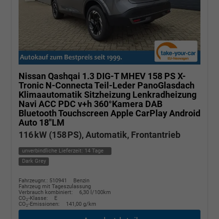
Nissan Qashqai
1.3 DIG-T MHEV 158 PS X-
Tronic N-Connecta Teil-Leder PanoGlasdach
Klimaautomatik Sitzheizung Lenkradheizung
Navi ACC PDC v+h 360°Kamera DAB
Bluetooth Touchscreen Apple CarPlay Android
Auto 18"LM
116 kW (158 PS), Automatik, Frontantrieb
unverbindliche Lieferzeit:
14 Tage
Dark Grey
Fahrzeugnr.: 510941
Benzin
Fahrzeug mit Tageszulassung
Verbrauch kombiniert:
6,30 l/100km
CO
-Klasse:
E
2
CO
-Emissionen:
141,00 g/km
2