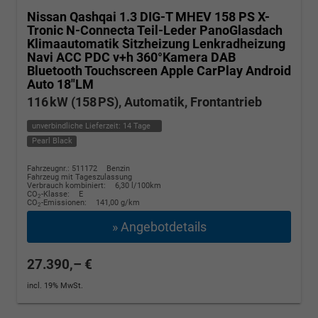
Nissan Qashqai
1.3 DIG-T MHEV 158 PS X-
Tronic N-Connecta Teil-Leder PanoGlasdach
Klimaautomatik Sitzheizung Lenkradheizung
Navi ACC PDC v+h 360°Kamera DAB
Bluetooth Touchscreen Apple CarPlay Android
Auto 18"LM
116 kW (158 PS), Automatik, Frontantrieb
unverbindliche Lieferzeit:
14 Tage
Pearl Black
Fahrzeugnr.: 511172
Benzin
Fahrzeug mit Tageszulassung
Verbrauch kombiniert:
6,30 l/100km
CO
-Klasse:
E
2
CO
-Emissionen:
141,00 g/km
2
» Angebotdetails
27.390,– €
incl. 19% MwSt.