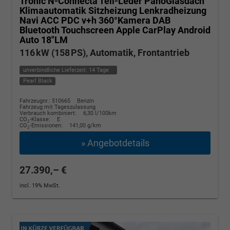
Tronic N-Connecta Teil-Leder PanoGlasdach
Klimaautomatik Sitzheizung Lenkradheizung
Navi ACC PDC v+h 360°Kamera DAB
Bluetooth Touchscreen Apple CarPlay Android
Auto 18"LM
116 kW (158 PS), Automatik, Frontantrieb
unverbindliche Lieferzeit:
14 Tage
Pearl Black
Fahrzeugnr.: 510665
Benzin
Fahrzeug mit Tageszulassung
Verbrauch kombiniert:
6,30 l/100km
CO
-Klasse:
E
2
CO
-Emissionen:
141,00 g/km
2
» Angebotdetails
27.390,– €
incl. 19% MwSt.