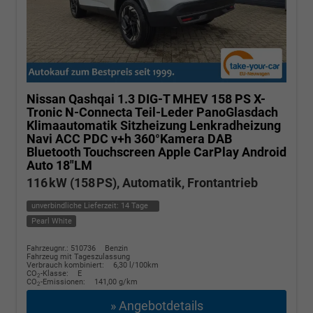
Nissan Qashqai
1.3 DIG-T MHEV 158 PS X-
Tronic N-Connecta Teil-Leder PanoGlasdach
Klimaautomatik Sitzheizung Lenkradheizung
Navi ACC PDC v+h 360°Kamera DAB
Bluetooth Touchscreen Apple CarPlay Android
Auto 18"LM
116 kW (158 PS), Automatik, Frontantrieb
unverbindliche Lieferzeit:
14 Tage
Pearl White
Fahrzeugnr.: 510736
Benzin
Fahrzeug mit Tageszulassung
Verbrauch kombiniert:
6,30 l/100km
CO
-Klasse:
E
2
CO
-Emissionen:
141,00 g/km
2
» Angebotdetails