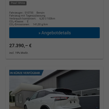
Pearl White
Fahrzeugnr.: 510735
Benzin
Fahrzeug mit Tageszulassung
Verbrauch kombiniert:
6,30 l/100km
CO
-Klasse:
E
2
CO
-Emissionen:
141,00 g/km
2
» Angebotdetails
27.390,– €
incl. 19% MwSt.