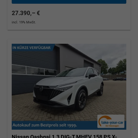
27.390,– €
incl. 19% MwSt.
Nissan Qashqai
1.3 DIG-T MHEV 158 PS X-