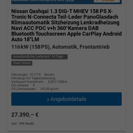
Nissan Qashqai
1.3 DIG-T MHEV 158 PS X-
Tronic N-Connecta Teil-Leder PanoGlasdach
Klimaautomatik Sitzheizung Lenkradheizung
Navi ACC PDC v+h 360°Kamera DAB
Bluetooth Touchscreen Apple CarPlay Android
Auto 18"LM
116 kW (158 PS), Automatik, Frontantrieb
unverbindliche Lieferzeit:
14 Tage
Pearl White
Fahrzeugnr.: 511175
Benzin
Fahrzeug mit Tageszulassung
Verbrauch kombiniert:
6,30 l/100km
CO
-Klasse:
E
2
CO
-Emissionen:
141,00 g/km
2
» Angebotdetails
27.390,– €
incl. 19% MwSt.