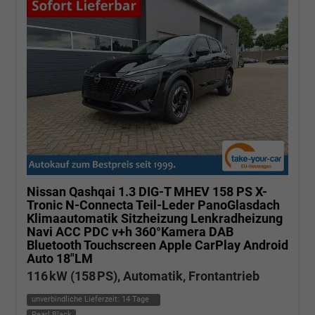
Nissan Qashqai
1.3 DIG-T MHEV 158 PS X-
Tronic N-Connecta Teil-Leder PanoGlasdach
Klimaautomatik Sitzheizung Lenkradheizung
Navi ACC PDC v+h 360°Kamera DAB
Bluetooth Touchscreen Apple CarPlay Android
Auto 18"LM
116 kW (158 PS), Automatik, Frontantrieb
unverbindliche Lieferzeit:
14 Tage
Pearl Black