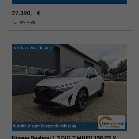
27.390,– €
incl. 19% MwSt.
Nissan Qashqai
1.3 DIG-T MHEV 158 PS X-