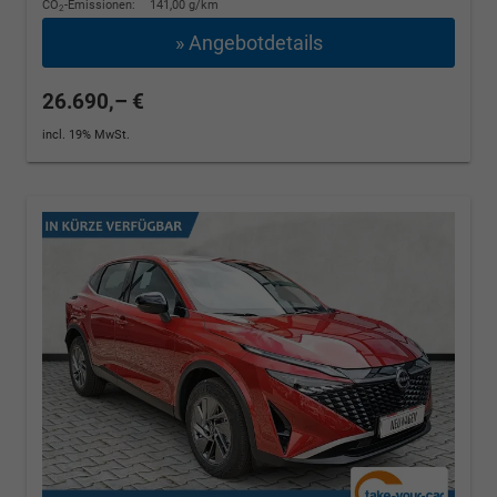
CO
-Emissionen:
141,00 g/km
2
» Angebotdetails
26.690,– €
incl. 19% MwSt.