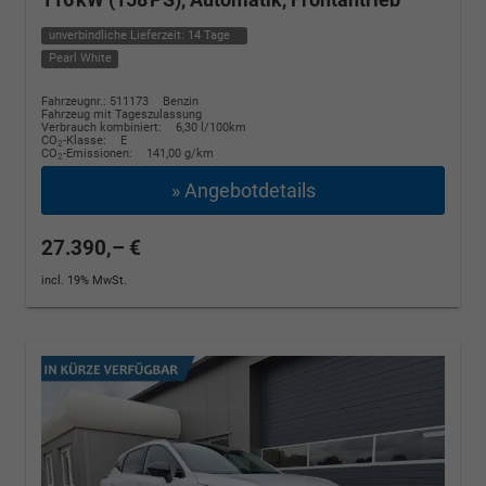
unverbindliche Lieferzeit:
14 Tage
Pearl White
Fahrzeugnr.: 511173
Benzin
Fahrzeug mit Tageszulassung
Verbrauch kombiniert:
6,30 l/100km
CO
-Klasse:
E
2
CO
-Emissionen:
141,00 g/km
2
» Angebotdetails
27.390,– €
incl. 19% MwSt.