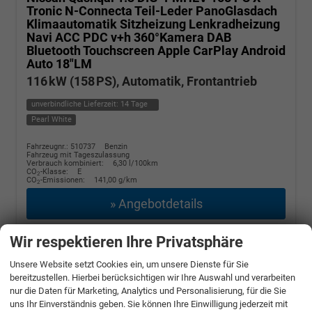
Tronic N-Connecta Teil-Leder PanoGlasdach
Klimaautomatik Sitzheizung Lenkradheizung
Navi ACC PDC v+h 360°Kamera DAB
Bluetooth Touchscreen Apple CarPlay Android
Auto 18"LM
116 kW (158 PS), Automatik, Frontantrieb
unverbindliche Lieferzeit:
14 Tage
Pearl White
Fahrzeugnr.: 510737
Benzin
Fahrzeug mit Tageszulassung
Verbrauch kombiniert:
6,30 l/100km
CO
-Klasse:
E
2
CO
-Emissionen:
141,00 g/km
2
» Angebotdetails
27.390,– €
Wir respektieren Ihre Privatsphäre
incl. 19% MwSt.
Unsere Website setzt Cookies ein, um unsere Dienste für Sie
bereitzustellen. Hierbei berücksichtigen wir Ihre Auswahl und verarbeiten
nur die Daten für Marketing, Analytics und Personalisierung, für die Sie
uns Ihr Einverständnis geben. Sie können Ihre Einwilligung jederzeit mit