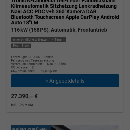
Tronic N-Connecta Teil-Leder PanoGlasdach
Klimaautomatik Sitzheizung Lenkradheizung
Navi ACC PDC v+h 360°Kamera DAB
Bluetooth Touchscreen Apple CarPlay Android
Auto 18"LM
116 kW (158 PS), Automatik, Frontantrieb
unverbindliche Lieferzeit:
14 Tage
Pearl Black
Fahrzeugnr.: 510665
Benzin
Fahrzeug mit Tageszulassung
Verbrauch kombiniert:
6,30 l/100km
CO
-Klasse:
E
2
CO
-Emissionen:
141,00 g/km
2
» Angebotdetails
27.390,– €
incl. 19% MwSt.