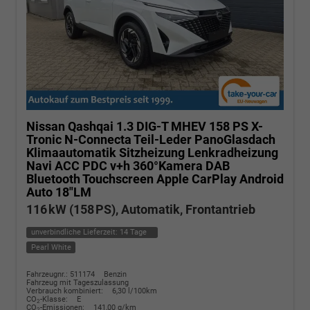
Nissan Qashqai
1.3 DIG-T MHEV 158 PS X-
Tronic N-Connecta Teil-Leder PanoGlasdach
Klimaautomatik Sitzheizung Lenkradheizung
Navi ACC PDC v+h 360°Kamera DAB
Bluetooth Touchscreen Apple CarPlay Android
Auto 18"LM
116 kW (158 PS), Automatik, Frontantrieb
unverbindliche Lieferzeit:
14 Tage
Pearl White
Fahrzeugnr.: 511174
Benzin
Fahrzeug mit Tageszulassung
Verbrauch kombiniert:
6,30 l/100km
CO
-Klasse:
E
2
CO
-Emissionen:
141,00 g/km
2