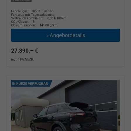
Fahrzeugnr.: 510663
Benzin
Fahrzeug mit Tageszulassung
Verbrauch kombiniert:
6,30 l/100km
CO
-Klasse:
E
2
CO
-Emissionen:
141,00 g/km
2
» Angebotdetails
27.390,– €
incl. 19% MwSt.