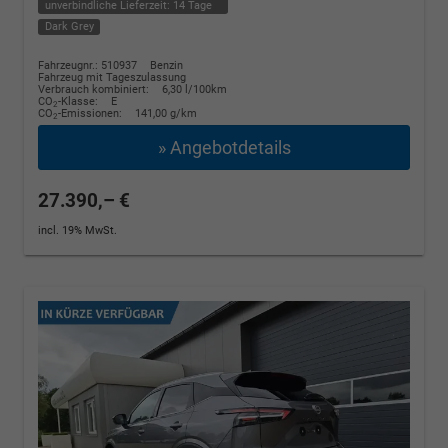
unverbindliche Lieferzeit:
14 Tage
Dark Grey
Fahrzeugnr.: 510937
Benzin
Fahrzeug mit Tageszulassung
Verbrauch kombiniert:
6,30 l/100km
CO
-Klasse:
E
2
CO
-Emissionen:
141,00 g/km
2
» Angebotdetails
27.390,– €
incl. 19% MwSt.