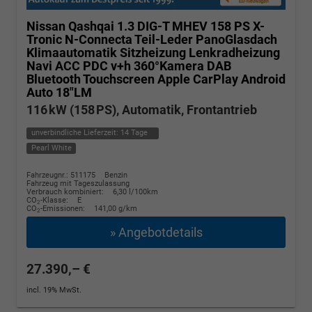
Nissan Qashqai
1.3 DIG-T MHEV 158 PS X-
Tronic N-Connecta Teil-Leder PanoGlasdach
Klimaautomatik Sitzheizung Lenkradheizung
Navi ACC PDC v+h 360°Kamera DAB
Bluetooth Touchscreen Apple CarPlay Android
Auto 18"LM
116 kW (158 PS), Automatik, Frontantrieb
unverbindliche Lieferzeit:
14 Tage
Pearl White
Fahrzeugnr.: 511175
Benzin
Fahrzeug mit Tageszulassung
Verbrauch kombiniert:
6,30 l/100km
CO
-Klasse:
E
2
CO
-Emissionen:
141,00 g/km
2
» Angebotdetails
27.390,– €
incl. 19% MwSt.