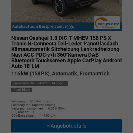
Nissan Qashqai
1.3 DIG-T MHEV 158 PS X-
Tronic N-Connecta Teil-Leder PanoGlasdach
Klimaautomatik Sitzheizung Lenkradheizung
Navi ACC PDC v+h 360°Kamera DAB
Bluetooth Touchscreen Apple CarPlay Android
Auto 18"LM
116 kW (158 PS), Automatik, Frontantrieb
unverbindliche Lieferzeit:
14 Tage
Pearl Black
Fahrzeugnr.: 510664
Benzin
Fahrzeug mit Tageszulassung
Verbrauch kombiniert:
6,30 l/100km
CO
-Klasse:
E
2
CO
-Emissionen:
141,00 g/km
2
» Angebotdetails