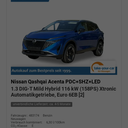
Nissan Qashqai
Acenta PDC+SHZ+LED
1.3 DIG-T Mild Hybrid 116 kW (158PS) Xtronic
Automatikgetriebe, Euro 6EB [2]
unverbindliche Lieferzeit: ca. 4-5 Monate
Fahrzeugnr.: 483174
Benzin
Neuwagen
Verbrauch kombiniert:
6,30 l/100km
CO
-Klasse:
E
2