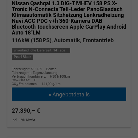
Nissan Qashqai
1.3 DIG-T MHEV 158 PS X-
Tronic N-Connecta Teil-Leder PanoGlasdach
Klimaautomatik Sitzheizung Lenkradheizung
Navi ACC PDC v+h 360°Kamera DAB
Bluetooth Touchscreen Apple CarPlay Android
Auto 18"LM
116 kW (158 PS), Automatik, Frontantrieb
unverbindliche Lieferzeit:
14 Tage
Pearl Black
Fahrzeugnr.: 511169
Benzin
Fahrzeug mit Tageszulassung
Verbrauch kombiniert:
6,30 l/100km
CO
-Klasse:
E
2
CO
-Emissionen:
141,00 g/km
2
» Angebotdetails
27.390,– €
incl. 19% MwSt.