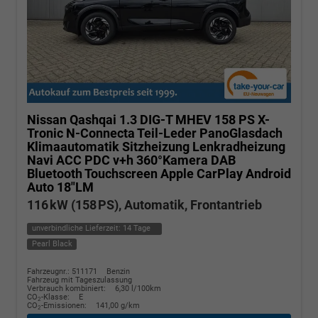
Nissan Qashqai
1.3 DIG-T MHEV 158 PS X-
Tronic N-Connecta Teil-Leder PanoGlasdach
Klimaautomatik Sitzheizung Lenkradheizung
Navi ACC PDC v+h 360°Kamera DAB
Bluetooth Touchscreen Apple CarPlay Android
Auto 18"LM
116 kW (158 PS), Automatik, Frontantrieb
unverbindliche Lieferzeit:
14 Tage
Pearl Black
Fahrzeugnr.: 511171
Benzin
Fahrzeug mit Tageszulassung
Verbrauch kombiniert:
6,30 l/100km
CO
-Klasse:
E
2
CO
-Emissionen:
141,00 g/km
2