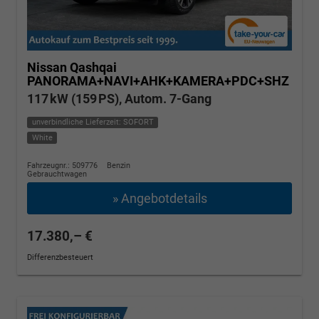
Nissan Qashqai
PANORAMA+NAVI+AHK+KAMERA+PDC+SHZ
117 kW (159 PS), Autom. 7-Gang
unverbindliche Lieferzeit: SOFORT
White
Fahrzeugnr.: 509776
Benzin
Gebrauchtwagen
» Angebotdetails
17.380,– €
Differenzbesteuert