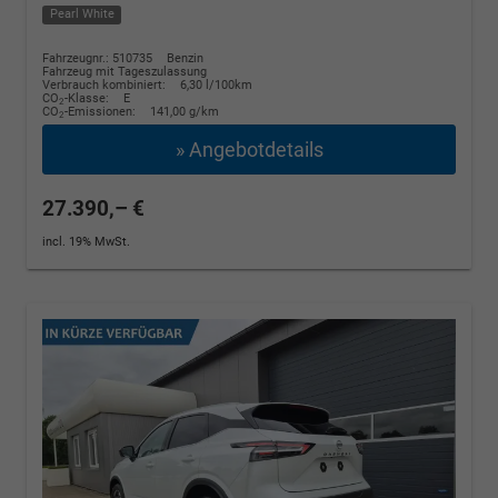
Pearl White
Fahrzeugnr.: 510735
Benzin
Fahrzeug mit Tageszulassung
Verbrauch kombiniert:
6,30 l/100km
CO
-Klasse:
E
2
CO
-Emissionen:
141,00 g/km
2
» Angebotdetails
27.390,– €
incl. 19% MwSt.