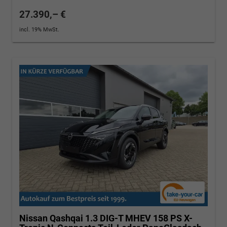
27.390,– €
incl. 19% MwSt.
Nissan Qashqai
1.3 DIG-T MHEV 158 PS X-