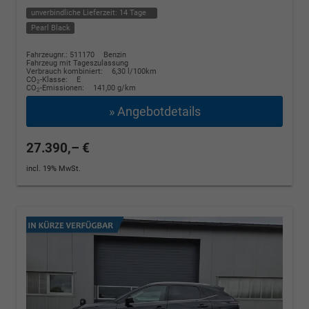
unverbindliche Lieferzeit:
14 Tage
Pearl Black
Fahrzeugnr.: 511170
Benzin
Fahrzeug mit Tageszulassung
Verbrauch kombiniert:
6,30 l/100km
CO
-Klasse:
E
2
CO
-Emissionen:
141,00 g/km
2
» Angebotdetails
27.390,– €
incl. 19% MwSt.