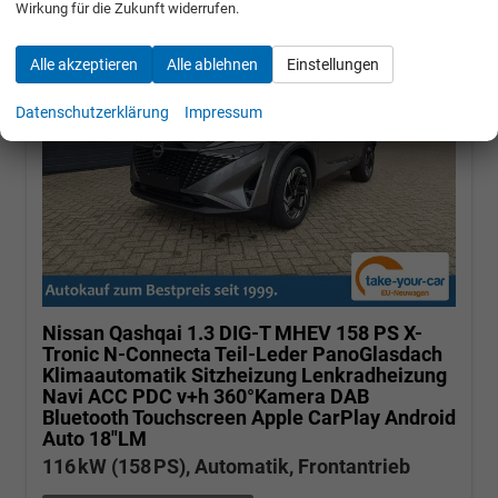
Wirkung für die Zukunft widerrufen.
Alle akzeptieren
Alle ablehnen
Einstellungen
Datenschutzerklärung
Impressum
Nissan Qashqai
1.3 DIG-T MHEV 158 PS X-
Tronic N-Connecta Teil-Leder PanoGlasdach
Klimaautomatik Sitzheizung Lenkradheizung
Navi ACC PDC v+h 360°Kamera DAB
Bluetooth Touchscreen Apple CarPlay Android
Auto 18"LM
116 kW (158 PS), Automatik, Frontantrieb