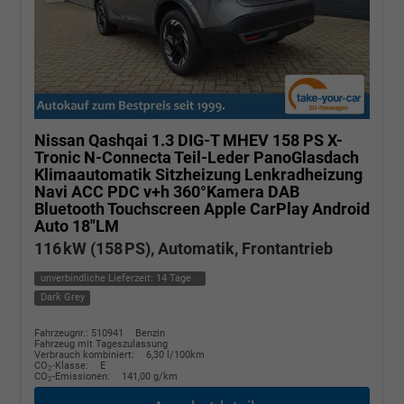
Nissan Qashqai
1.3 DIG-T MHEV 158 PS X-
Tronic N-Connecta Teil-Leder PanoGlasdach
Klimaautomatik Sitzheizung Lenkradheizung
Navi ACC PDC v+h 360°Kamera DAB
Bluetooth Touchscreen Apple CarPlay Android
Auto 18"LM
116 kW (158 PS), Automatik, Frontantrieb
unverbindliche Lieferzeit:
14 Tage
Dark Grey
Fahrzeugnr.: 510941
Benzin
Fahrzeug mit Tageszulassung
Verbrauch kombiniert:
6,30 l/100km
CO
-Klasse:
E
2
CO
-Emissionen:
141,00 g/km
2