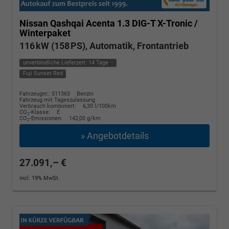
Nissan Qashqai
Acenta 1.3 DIG-T X-Tronic /
Winterpaket
116 kW (158 PS), Automatik, Frontantrieb
unverbindliche Lieferzeit:
14 Tage
Fuji Sunset Red
Fahrzeugnr.: 511363
Benzin
Fahrzeug mit Tageszulassung
Verbrauch kombiniert:
6,30 l/100km
CO
-Klasse:
E
2
CO
-Emissionen:
142,00 g/km
2
» Angebotdetails
27.091,– €
incl. 19% MwSt.