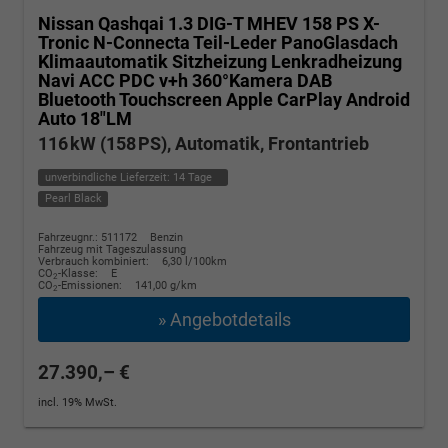
Nissan Qashqai
1.3 DIG-T MHEV 158 PS X-
Tronic N-Connecta Teil-Leder PanoGlasdach
Klimaautomatik Sitzheizung Lenkradheizung
Navi ACC PDC v+h 360°Kamera DAB
Bluetooth Touchscreen Apple CarPlay Android
Auto 18"LM
116 kW (158 PS), Automatik, Frontantrieb
unverbindliche Lieferzeit:
14 Tage
Pearl Black
Fahrzeugnr.: 511172
Benzin
Fahrzeug mit Tageszulassung
Verbrauch kombiniert:
6,30 l/100km
CO
-Klasse:
E
2
CO
-Emissionen:
141,00 g/km
2
» Angebotdetails
27.390,– €
incl. 19% MwSt.