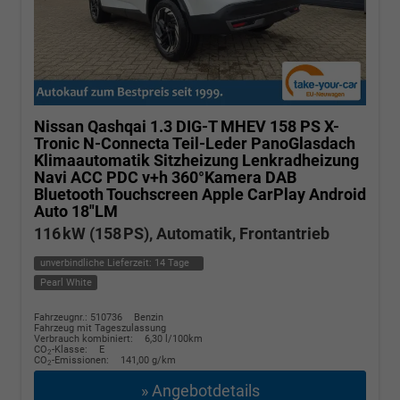
Nissan Qashqai
1.3 DIG-T MHEV 158 PS X-
Tronic N-Connecta Teil-Leder PanoGlasdach
Klimaautomatik Sitzheizung Lenkradheizung
Navi ACC PDC v+h 360°Kamera DAB
Bluetooth Touchscreen Apple CarPlay Android
Auto 18"LM
116 kW (158 PS), Automatik, Frontantrieb
unverbindliche Lieferzeit:
14 Tage
Pearl White
Fahrzeugnr.: 510736
Benzin
Fahrzeug mit Tageszulassung
Verbrauch kombiniert:
6,30 l/100km
CO
-Klasse:
E
2
CO
-Emissionen:
141,00 g/km
2
» Angebotdetails