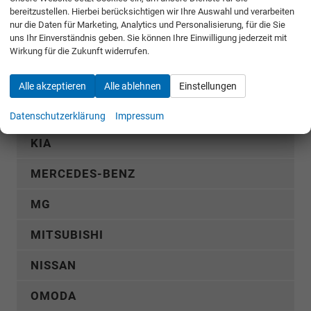
bereitzustellen. Hierbei berücksichtigen wir Ihre Auswahl und verarbeiten
FORD
nur die Daten für Marketing, Analytics und Personalisierung, für die Sie
uns Ihr Einverständnis geben. Sie können Ihre Einwilligung jederzeit mit
GWM
Wirkung für die Zukunft widerrufen.
HYUNDAI
Alle akzeptieren
Alle ablehnen
Einstellungen
KGM
Datenschutzerklärung
Impressum
KIA
MERCEDES-BENZ
MG
MITSUBISHI
NISSAN
OMODA