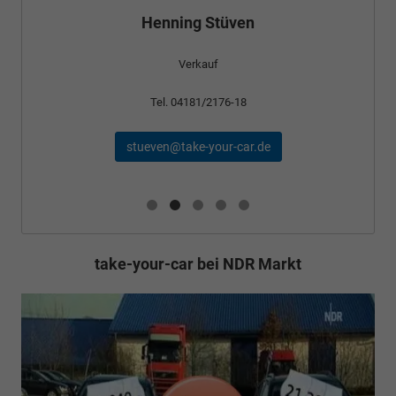
Henning Stüven
Verkauf
Tel. 04181/2176-18
stueven@take-your-car.de
take-your-car bei NDR Markt