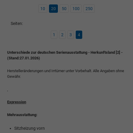
10
20
50
100
250
Seiten:
1
2
3
4
Unterschiede zur deutschen Serienausstattung - Herkunftsland [2] -
(Stand:27.01.2026)
Herstelleränderungen und Irrtümer unter Vorbehalt. Alle Angaben ohne
Gewähr.
Expression
Mehrausstattung:
Sitzheizung vorn