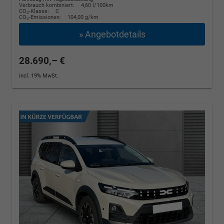
Verbrauch kombiniert:
4,60 l/100km
CO
-Klasse:
C
2
CO
-Emissionen:
104,00 g/km
2
» Angebotdetails
28.690,– €
incl. 19% MwSt.