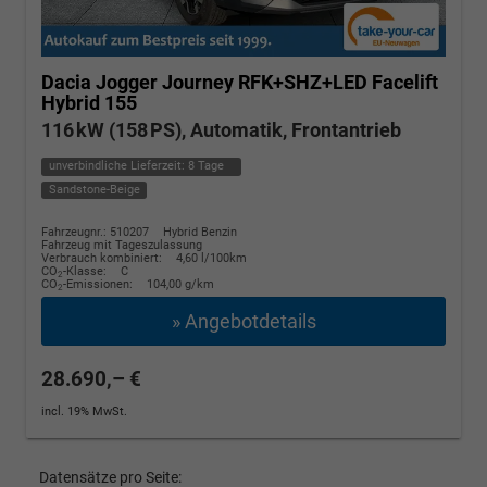
Dacia Jogger
Journey RFK+SHZ+LED Facelift
Hybrid 155
116 kW (158 PS), Automatik, Frontantrieb
unverbindliche Lieferzeit:
8 Tage
Sandstone-Beige
Fahrzeugnr.: 510207
Hybrid Benzin
Fahrzeug mit Tageszulassung
Verbrauch kombiniert:
4,60 l/100km
CO
-Klasse:
C
2
CO
-Emissionen:
104,00 g/km
2
» Angebotdetails
28.690,– €
incl. 19% MwSt.
Datensätze pro Seite: