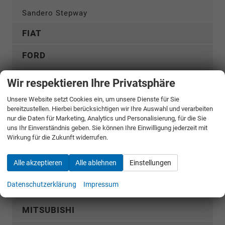
Sandero Stepway
FIAT
FORD
GWM
Wir respektieren Ihre Privatsphäre
HYUNDAI
Unsere Website setzt Cookies ein, um unsere Dienste für Sie
bereitzustellen. Hierbei berücksichtigen wir Ihre Auswahl und verarbeiten
nur die Daten für Marketing, Analytics und Personalisierung, für die Sie
KGM
uns Ihr Einverständnis geben. Sie können Ihre Einwilligung jederzeit mit
Wirkung für die Zukunft widerrufen.
KIA
Alle akzeptieren
Alle ablehnen
Einstellungen
MERCEDES-BENZ
Datenschutzerklärung
Impressum
MG
MITSUBISHI