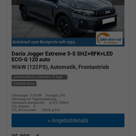
Dacia Jogger
Extreme 5-S SHZ+RFK+LED
ECO-G 120 auto
90 kW (122 PS), Automatik, Frontantrieb
unverbindliche Lieferzeit:
8 Tage
Schiefer-Grau
Fahrzeugnr.: 510149
Autogas LPG
Fahrzeug mit Tageszulassung
Verbrauch kombiniert:
6,10 l/100km
CO
-Klasse:
E
2
CO
-Emissionen:
138,00 g/km
2
» Angebotdetails