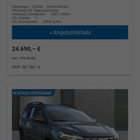
Fahrzeugnr.: 510202
Hybrid Benzin
Fahrzeug mit Tageszulassung
Verbrauch kombiniert:
4,80 l/100km
CO
-Klasse:
C
2
CO
-Emissionen:
105,00 g/km
2
» Angebotdetails
24.690,– €
incl. 19% MwSt.
UVP:
26.190,– €