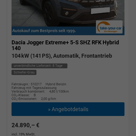
Dacia Jogger
Extreme+ 5-S SHZ RFK Hybrid
140
104 kW (141 PS), Automatik, Frontantrieb
unverbindliche Lieferzeit:
8 Tage
Schiefer-Grau
Fahrzeugnr.: 510217
Hybrid Benzin
Fahrzeug mit Tageszulassung
Verbrauch kombiniert:
4,80 l/100km
CO
-Klasse:
B
2
CO
-Emissionen:
2,00 g/km
2
» Angebotdetails
24.890,– €
incl. 19% MwSt.