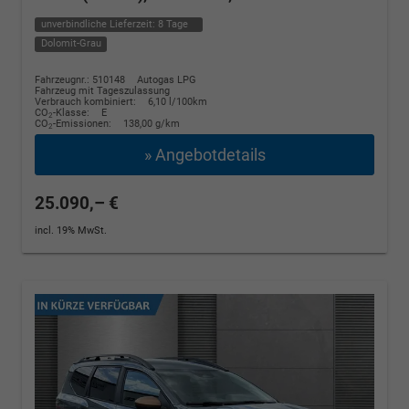
unverbindliche Lieferzeit:
8 Tage
Dolomit-Grau
Fahrzeugnr.: 510148
Autogas LPG
Fahrzeug mit Tageszulassung
Verbrauch kombiniert:
6,10 l/100km
CO
-Klasse:
E
2
CO
-Emissionen:
138,00 g/km
2
» Angebotdetails
25.090,– €
incl. 19% MwSt.