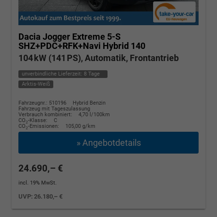
Dacia Jogger
Extreme 5-S
SHZ+PDC+RFK+Navi Hybrid 140
104 kW (141 PS), Automatik, Frontantrieb
unverbindliche Lieferzeit:
8 Tage
Arktis-Weiß
Fahrzeugnr.: 510196
Hybrid Benzin
Fahrzeug mit Tageszulassung
Verbrauch kombiniert:
4,70 l/100km
CO
-Klasse:
C
2
CO
-Emissionen:
105,00 g/km
2
» Angebotdetails
24.690,– €
incl. 19% MwSt.
UVP:
26.180,– €