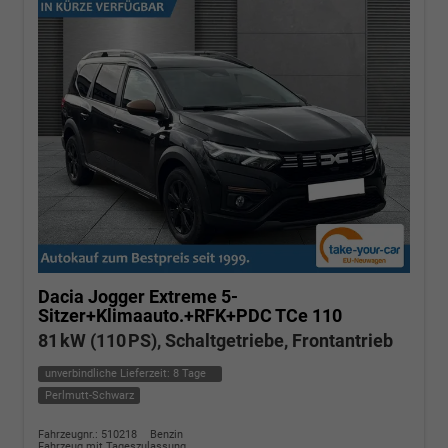
Dacia Jogger
Extreme 5-
Sitzer+Klimaauto.+RFK+PDC TCe 110
81 kW (110 PS), Schaltgetriebe, Frontantrieb
unverbindliche Lieferzeit:
8 Tage
Perlmutt-Schwarz
Fahrzeugnr.: 510218
Benzin
Fahrzeug mit Tageszulassung