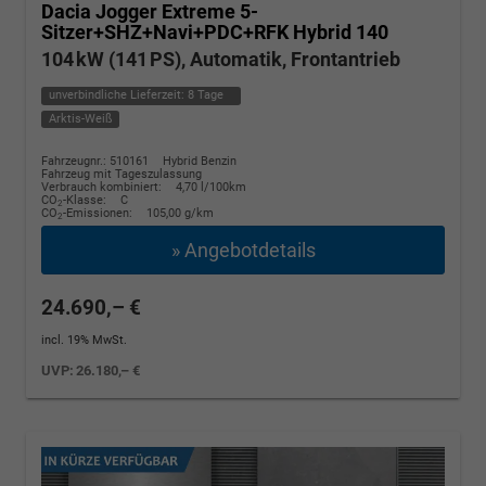
Dacia Jogger
Extreme 5-
Sitzer+SHZ+Navi+PDC+RFK Hybrid 140
104 kW (141 PS), Automatik, Frontantrieb
unverbindliche Lieferzeit:
8 Tage
Arktis-Weiß
Fahrzeugnr.: 510161
Hybrid Benzin
Fahrzeug mit Tageszulassung
Verbrauch kombiniert:
4,70 l/100km
CO
-Klasse:
C
2
CO
-Emissionen:
105,00 g/km
2
» Angebotdetails
24.690,– €
incl. 19% MwSt.
UVP:
26.180,– €