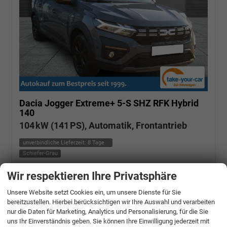
Dacia Jogger
Extreme+ 5-S SHZ RFK Hybrid
140
104 kW (141 PS), Automatik, Frontantrieb
unverbindliche Lieferzeit:
8 Tage
Schiefer-Grau
Wir respektieren Ihre Privatsphäre
Fahrzeugnr.: 510160
Hybrid Benzin
Fahrzeug mit Tageszulassung
Verbrauch kombiniert:
4,80 l/100km
CO
-Klasse:
C
Unsere Website setzt Cookies ein, um unsere Dienste für Sie
2
CO
-Emissionen:
105,00 g/km
2
bereitzustellen. Hierbei berücksichtigen wir Ihre Auswahl und verarbeiten
nur die Daten für Marketing, Analytics und Personalisierung, für die Sie
» Angebotdetails
uns Ihr Einverständnis geben. Sie können Ihre Einwilligung jederzeit mit