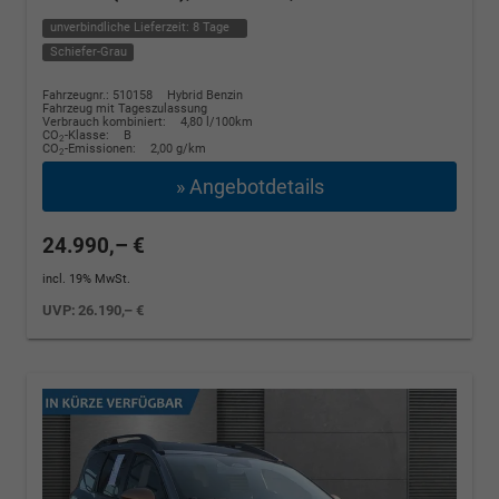
unverbindliche Lieferzeit:
8 Tage
Schiefer-Grau
Fahrzeugnr.: 510158
Hybrid Benzin
Fahrzeug mit Tageszulassung
Verbrauch kombiniert:
4,80 l/100km
CO
-Klasse:
B
2
CO
-Emissionen:
2,00 g/km
2
» Angebotdetails
24.990,– €
incl. 19% MwSt.
UVP:
26.190,– €