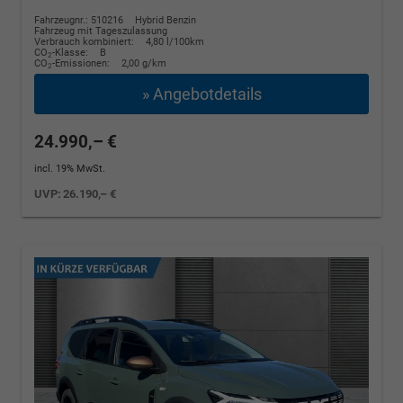
Fahrzeugnr.: 510216
Hybrid Benzin
Fahrzeug mit Tageszulassung
Verbrauch kombiniert:
4,80 l/100km
CO
-Klasse:
B
2
CO
-Emissionen:
2,00 g/km
2
» Angebotdetails
24.990,– €
incl. 19% MwSt.
UVP:
26.190,– €