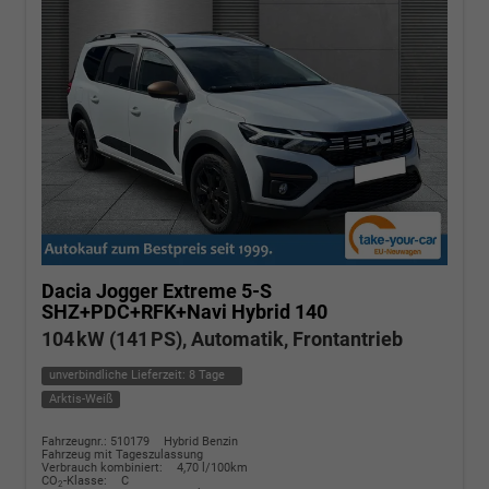
Dacia Jogger
Extreme 5-S
SHZ+PDC+RFK+Navi Hybrid 140
104 kW (141 PS), Automatik, Frontantrieb
unverbindliche Lieferzeit:
8 Tage
Arktis-Weiß
Fahrzeugnr.: 510179
Hybrid Benzin
Fahrzeug mit Tageszulassung
Verbrauch kombiniert:
4,70 l/100km
CO
-Klasse:
C
2