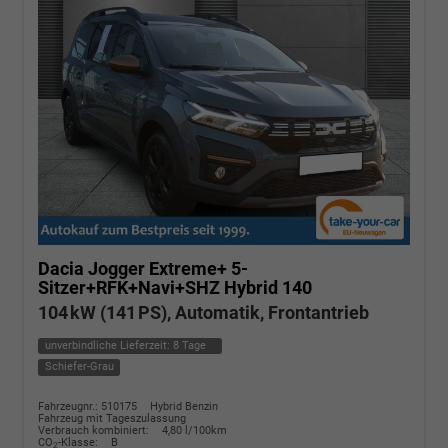
Dacia Jogger
Extreme+ 5-
Sitzer+RFK+Navi+SHZ Hybrid 140
104 kW (141 PS), Automatik, Frontantrieb
unverbindliche Lieferzeit:
8 Tage
Schiefer-Grau
Fahrzeugnr.: 510175
Hybrid Benzin
Fahrzeug mit Tageszulassung
Verbrauch kombiniert:
4,80 l/100km
CO
-Klasse:
B
2