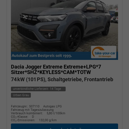
Dacia Jogger
Extreme Extreme+LPG*7
Sitzer*SHZ*KEYLESS*CAM*TOTW
74 kW (101 PS), Schaltgetriebe, Frontantrieb
unverbindliche Lieferzeit:
14 Tage
Urban Grau
Fahrzeugnr.: 507110
Autogas LPG
Fahrzeug mit Tageszulassung
Verbrauch kombiniert:
5,80 l/100km
CO
-Klasse:
D
2
CO
-Emissionen:
132,00 g/km
2