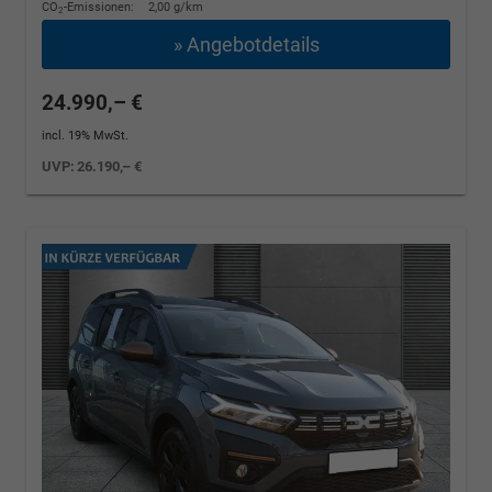
CO
-Emissionen:
2,00 g/km
2
» Angebotdetails
24.990,– €
incl. 19% MwSt.
UVP:
26.190,– €