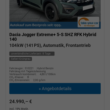
Dacia Jogger
Extreme+ 5-S SHZ RFK Hybrid
140
104 kW (141 PS), Automatik, Frontantrieb
unverbindliche Lieferzeit:
8 Tage
Safari-Grüngrau
Fahrzeugnr.: 510221
Hybrid Benzin
Fahrzeug mit Tageszulassung
Verbrauch kombiniert:
4,80 l/100km
CO
-Klasse:
B
2
CO
-Emissionen:
2,00 g/km
2
» Angebotdetails
24.990,– €
incl. 19% MwSt.