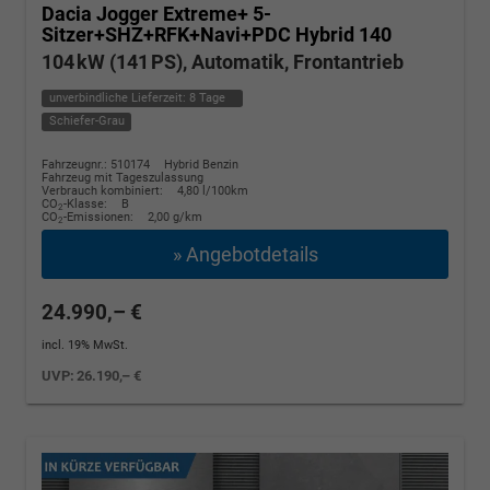
Dacia Jogger
Extreme+ 5-
Sitzer+SHZ+RFK+Navi+PDC Hybrid 140
104 kW (141 PS), Automatik, Frontantrieb
unverbindliche Lieferzeit:
8 Tage
Schiefer-Grau
Fahrzeugnr.: 510174
Hybrid Benzin
Fahrzeug mit Tageszulassung
Verbrauch kombiniert:
4,80 l/100km
CO
-Klasse:
B
2
CO
-Emissionen:
2,00 g/km
2
» Angebotdetails
24.990,– €
incl. 19% MwSt.
UVP:
26.190,– €