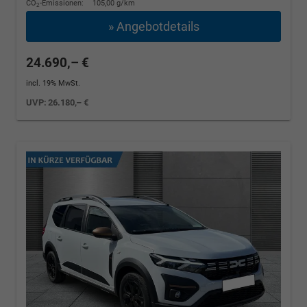
CO
-Emissionen:
105,00 g/km
2
» Angebotdetails
24.690,– €
incl. 19% MwSt.
UVP:
26.180,– €