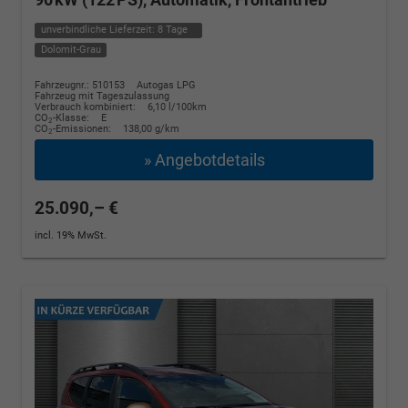
unverbindliche Lieferzeit:
8 Tage
Dolomit-Grau
Fahrzeugnr.: 510153
Autogas LPG
Fahrzeug mit Tageszulassung
Verbrauch kombiniert:
6,10 l/100km
CO
-Klasse:
E
2
CO
-Emissionen:
138,00 g/km
2
» Angebotdetails
25.090,– €
incl. 19% MwSt.