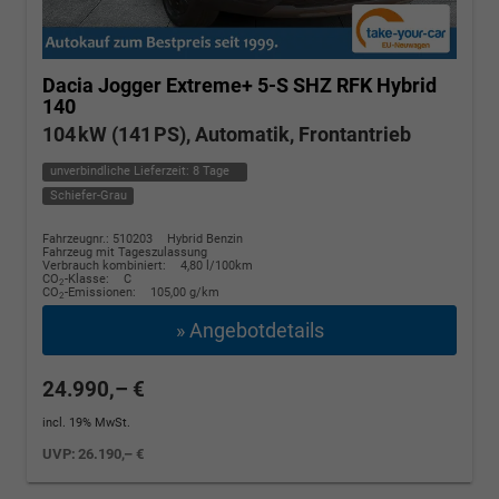
Dacia Jogger
Extreme+ 5-S SHZ RFK Hybrid
140
104 kW (141 PS), Automatik, Frontantrieb
unverbindliche Lieferzeit:
8 Tage
Schiefer-Grau
Fahrzeugnr.: 510203
Hybrid Benzin
Fahrzeug mit Tageszulassung
Verbrauch kombiniert:
4,80 l/100km
CO
-Klasse:
C
2
CO
-Emissionen:
105,00 g/km
2
» Angebotdetails
24.990,– €
incl. 19% MwSt.
UVP:
26.190,– €