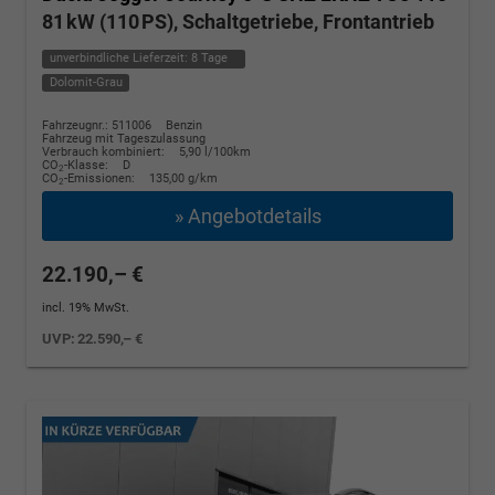
81 kW (110 PS), Schaltgetriebe, Frontantrieb
unverbindliche Lieferzeit:
8 Tage
Dolomit-Grau
Fahrzeugnr.: 511006
Benzin
Fahrzeug mit Tageszulassung
Verbrauch kombiniert:
5,90 l/100km
CO
-Klasse:
D
2
CO
-Emissionen:
135,00 g/km
2
» Angebotdetails
22.190,– €
incl. 19% MwSt.
UVP:
22.590,– €