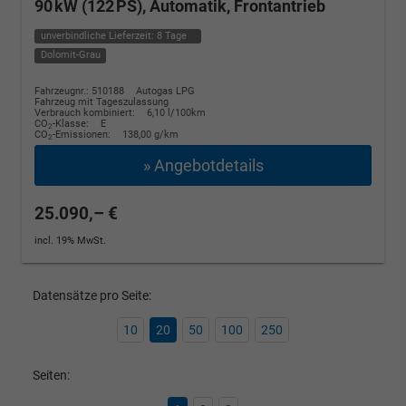
90 kW (122 PS), Automatik, Frontantrieb
unverbindliche Lieferzeit:
8 Tage
Dolomit-Grau
Fahrzeugnr.: 510188
Autogas LPG
Fahrzeug mit Tageszulassung
Verbrauch kombiniert:
6,10 l/100km
CO
-Klasse:
E
2
CO
-Emissionen:
138,00 g/km
2
» Angebotdetails
25.090,– €
incl. 19% MwSt.
Datensätze pro Seite:
10
20
50
100
250
Seiten: