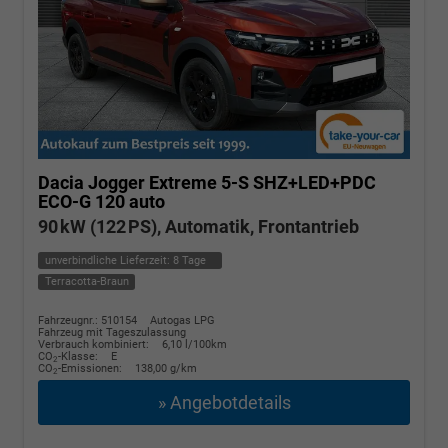
Dacia Jogger
Extreme 5-S SHZ+LED+PDC
ECO-G 120 auto
90 kW (122 PS), Automatik, Frontantrieb
unverbindliche Lieferzeit:
8 Tage
Terracotta-Braun
Fahrzeugnr.: 510154
Autogas LPG
Fahrzeug mit Tageszulassung
Verbrauch kombiniert:
6,10 l/100km
CO
-Klasse:
E
2
CO
-Emissionen:
138,00 g/km
2
» Angebotdetails