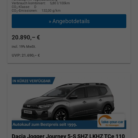
Verbrauch kombiniert:
5,80 l/100km
CO
-Klasse:
D
2
CO
-Emissionen:
132,00 g/km
2
» Angebotdetails
20.890,– €
incl. 19% MwSt.
UVP:
21.690,– €
Dacia Jogger
Journey 5-S SHZ LKHZ TCe 110