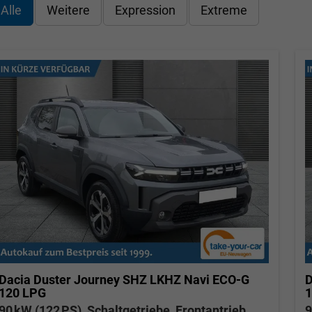
Alle
Weitere
Expression
Extreme
Dacia Duster
Journey SHZ LKHZ Navi ECO-G
D
120 LPG
1
90 kW (122 PS), Schaltgetriebe, Frontantrieb
9