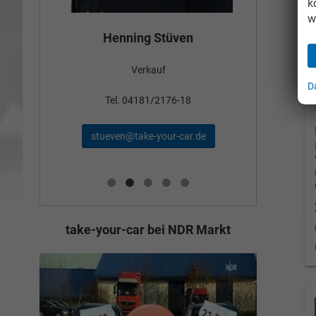
k
w
Bün
Henning Stüven
Verkauf
nden
D
Tel
Tel. 04181/2176-18
schae
stueven@take-your-car.de
de
take-your-car bei NDR Markt