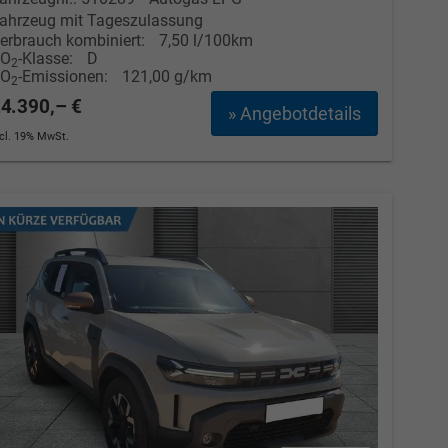
ahrzeug mit Tageszulassung
erbrauch kombiniert:
7,50 l/100km
CO
-Klasse:
D
2
CO
-Emissionen:
121,00 g/km
2
4.390,– €
» Angebotdetails
ncl. 19% MwSt.