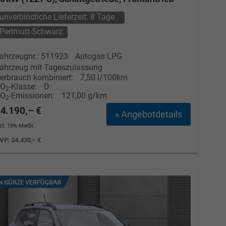
unverbindliche Lieferzeit:
8 Tage
Perlmutt-Schwarz
ahrzeugnr.: 511923
Autogas LPG
ahrzeug mit Tageszulassung
erbrauch kombiniert:
7,50 l/100km
CO
-Klasse:
D
2
CO
-Emissionen:
121,00 g/km
2
4.190,– €
» Angebotdetails
ncl. 19% MwSt.
VP:
24.430,– €