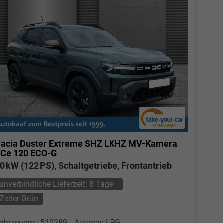
acia Duster
Extreme SHZ LKHZ MV-Kamera
Ce 120 ECO-G
0 kW (122 PS), Schaltgetriebe, Frontantrieb
unverbindliche Lieferzeit:
8 Tage
Zeder-Grün
ahrzeugnr.: 510289
Autogas LPG