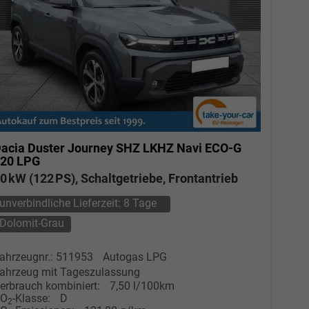
acia Duster
Journey SHZ LKHZ Navi ECO-G
20 LPG
0 kW (122 PS), Schaltgetriebe, Frontantrieb
unverbindliche Lieferzeit:
8 Tage
Dolomit-Grau
ahrzeugnr.: 511953
Autogas LPG
ahrzeug mit Tageszulassung
erbrauch kombiniert:
7,50 l/100km
CO
-Klasse:
D
2