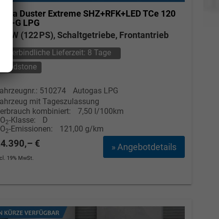
acia Duster
Extreme SHZ+RFK+LED TCe 120
Elvedin Calakovic
CO-G LPG
0 kW (122 PS), Schaltgetriebe, Frontantrieb
Verkauf
unverbindliche Lieferzeit:
8 Tage
Tel. 04181/2176-27
Sandstone
calakovic@take-your-car.de
ahrzeugnr.: 510274
Autogas LPG
ahrzeug mit Tageszulassung
erbrauch kombiniert:
7,50 l/100km
CO
-Klasse:
D
2
CO
-Emissionen:
121,00 g/km
2
4.390,– €
» Angebotdetails
ncl. 19% MwSt.