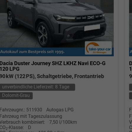
Dacia Duster
Journey SHZ LKHZ Navi ECO-G
D
120 LPG
1
90 kW (122 PS), Schaltgetriebe, Frontantrieb
9
unverbindliche Lieferzeit:
8 Tage
Dolomit-Grau
Fahrzeugnr.: 511930
Autogas LPG
F
Fahrzeug mit Tageszulassung
F
Verbrauch kombiniert:
7,50 l/100km
V
CO
-Klasse:
D
2