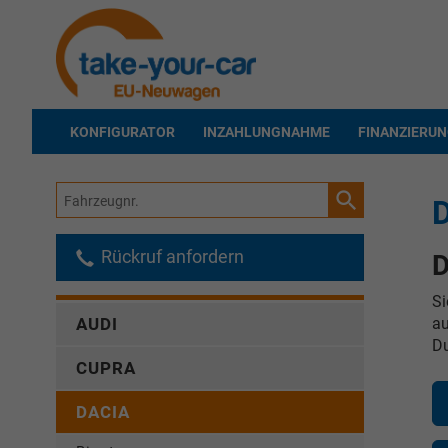
KONFIGURATOR
INZAHLUNGNAHME
FINANZIERU
Fahrzeugnr.
D
Rückruf anfordern
D
Si
au
AUDI
Du
CUPRA
DACIA