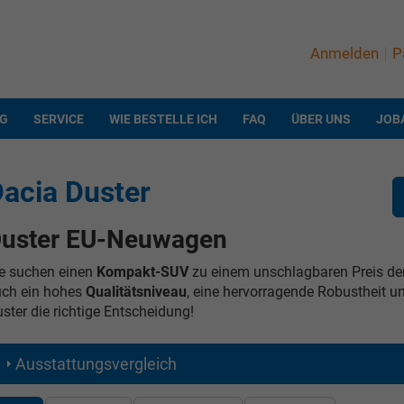
Anmelden
P
NG
SERVICE
WIE BESTELLE ICH
FAQ
ÜBER UNS
JOB
acia Duster
uster EU-Neuwagen
e suchen einen
Kompakt-SUV
zu einem unschlagbaren Preis der 
ch ein hohes
Qualitätsniveau
, eine hervorragende Robustheit 
ster die richtige Entscheidung!
Ausstattungsvergleich