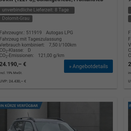
unverbindliche Lieferzeit:
8 Tage
Dolomit-Grau
Fahrzeugnr.: 511919
Autogas LPG
F
Fahrzeug mit Tageszulassung
F
Verbrauch kombiniert:
7,50 l/100km
V
CO
-Klasse:
D
2
CO
-Emissionen:
121,00 g/km
2
24.190,– €
2
» Angebotdetails
incl. 19% MwSt.
i
UVP:
24.430,– €
U