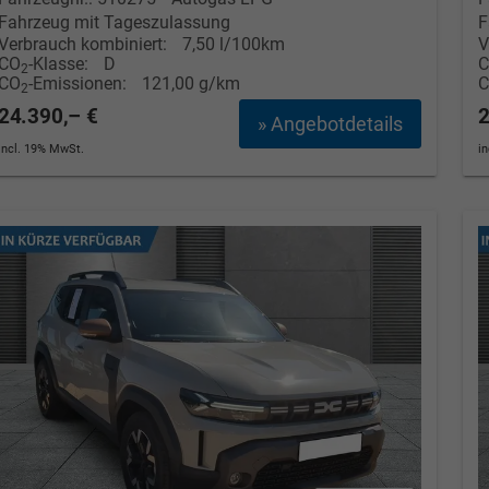
Fahrzeug mit Tageszulassung
F
Verbrauch kombiniert:
7,50 l/100km
V
CO
-Klasse:
D
2
CO
-Emissionen:
121,00 g/km
2
24.390,– €
2
» Angebotdetails
incl. 19% MwSt.
i