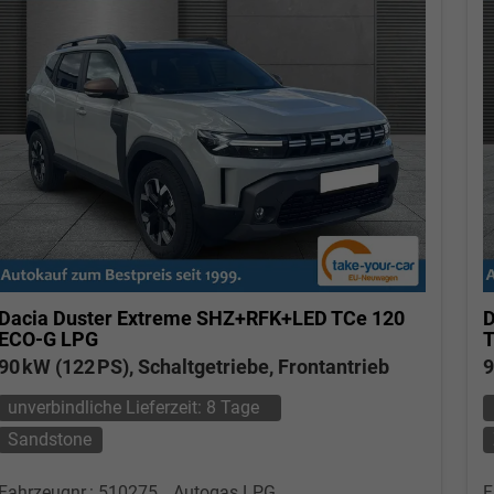
Dacia Duster
Extreme SHZ+RFK+LED TCe 120
D
ECO-G LPG
T
90 kW (122 PS), Schaltgetriebe, Frontantrieb
9
unverbindliche Lieferzeit:
8 Tage
Sandstone
Fahrzeugnr.: 510275
Autogas LPG
F