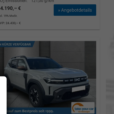
CO
-Emissionen:
121,00 g/km
2
4.190,– €
» Angebotdetails
ncl. 19% MwSt.
VP:
24.430,– €