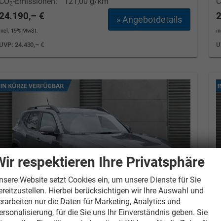
CO
-Emissionen:
121,00 g/km
2
24.190,– €
2
» Angebotdetails
incl. 19% MwSt.
i
UVP:
24.430,– €
U
Wir respektieren Ihre Privatsphäre
nsere Website setzt Cookies ein, um unsere Dienste für Sie
ereitzustellen. Hierbei berücksichtigen wir Ihre Auswahl und
erarbeiten nur die Daten für Marketing, Analytics und
ersonalisierung, für die Sie uns Ihr Einverständnis geben. Sie