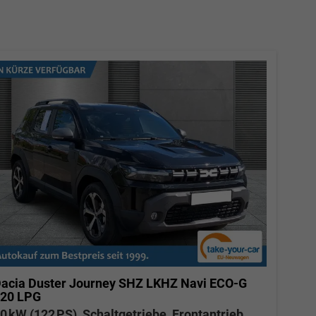
acia Duster
Journey SHZ LKHZ Navi ECO-G
20 LPG
0 kW (122 PS), Schaltgetriebe, Frontantrieb