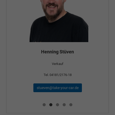
Henning Stüven
Verkauf
Tel. 04181/2176-18
stueven@take-your-car.de