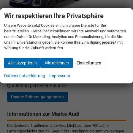
Wir respektieren Ihre Privatsphäre
Audi SQ5 Sportback
Unsere Website setzt Cookies ein, um unsere Dienste für Sie
bereitzustellen. Hierbei berücksichtigen wir Ihre Auswahl und verarbeiten
Der
Audi SQ5 Sportback
kombiniert
kompromisslose
nur die Daten für Marketing, Analytics und Personalisierung, für die Sie
Performance
mit der eleganten Linienführung eines
uns Ihr Einverständnis geben. Sie können Ihre Einwilligung jederzeit mit
Coupés. Kraftvolles Design, die dynamische Dachlinie
Wirkung für die Zukunft widerrufen.
und
markante SQ-Details
verleihen dem SQ5 Sportback
einen besonders selbstewussten Auftritt. Der SQ5
Alle akzeptieren
Alle ablehnen
Einstellungen
Sportback ist
die perfekte Wahl
für alle, die
Dynamik
,
Komfort
und
Premiumqualität
in einem Fahrzeug
Datenschutzerklärung
Impressum
erleben möchten - er bietet Fahrspaß und Premium-
Qualität in perfekter Balance.
Unsere Fahrzeugangebote »
Informationen zur Marke Audi
Die deutsche Traditionsmarke Audi blickt auf über 100 Jahre
Firmengeschichte zurück. Gegründet 1909 bringt die zum Volkswagen