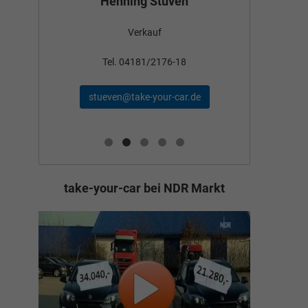
Henning Stüven
Verkauf
nden
Tel
Tel. 04181/2176-18
schae
stueven@take-your-car.de
de
take-your-car bei NDR Markt