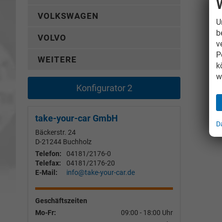
VOLKSWAGEN
U
b
VOLVO
v
P
WEITERE
k
w
Konfigurator 2
take-your-car GmbH
D
Bäckerstr. 24
D-21244
Buchholz
Telefon:
04181/2176-0
Telefax:
04181/2176-20
E-Mail:
info@take-your-car.de
Geschäftszeiten
Mo-Fr:
09:00 - 18:00 Uhr