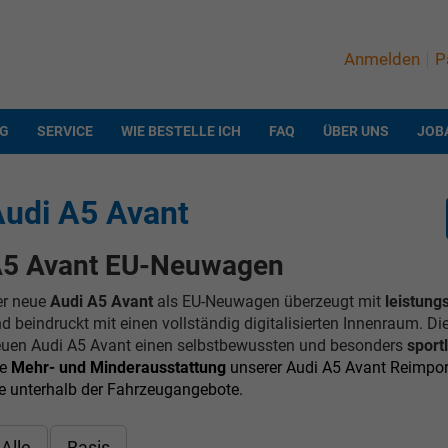
Anmelden
P
NG
SERVICE
WIE BESTELLE ICH
FAQ
ÜBER UNS
JOB
udi A5 Avant
5 Avant EU-Neuwagen
er neue
Audi A5 Avant
als EU-Neuwagen überzeugt mit
leistung
d beindruckt mit einen vollständig digitalisierten Innenraum. Di
uen Audi A5 Avant einen selbstbewussten und besonders
sport
ie
Mehr- und Minderausstattung
unserer Audi A5 Avant Reimpor
e unterhalb der Fahrzeugangebote.
Alle
Basis