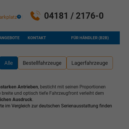
04181 / 2176-0
arkplatz
0
ANGEBOTE
KONTAKT
FÜR HÄNDLER (B2B)
Alle
Bestellfahrzeuge
Lagerfahrzeuge
sstarken Antrieben
, besticht mit seinen Proportionen
e breite und optisch tiefe Fahrzeugfront verleiht dem
lichen Ausdruck
.
te im Vergleich zur deutschen Serienausstattung finden