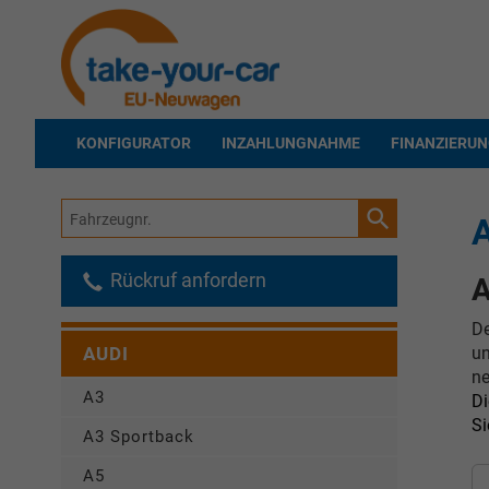
KONFIGURATOR
INZAHLUNGNAHME
FINANZIERU
Fahrzeugnr.
A
Rückruf anfordern
A
D
un
AUDI
ne
A3
D
Si
A3 Sportback
A5