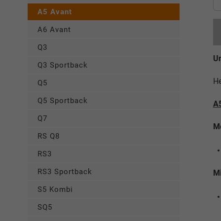
A5 Avant
A6 Avant
Q3
Un
Q3 Sportback
He
Q5
Q5 Sportback
A
Q7
M
RS Q8
RS3
RS3 Sportback
Mi
S5 Kombi
SQ5