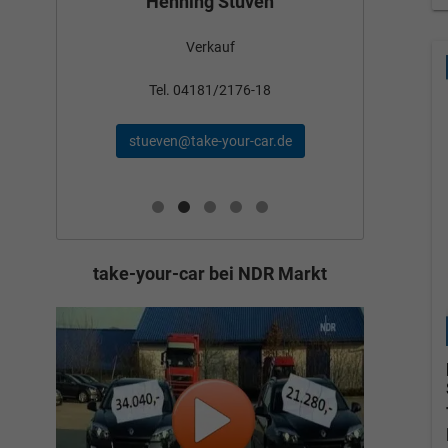
Henning Stüven
Verkauf
nden
Tel
Tel. 04181/2176-18
schae
stueven@take-your-car.de
de
take-your-car bei NDR Markt