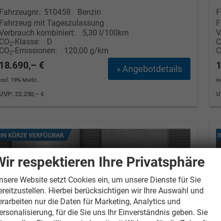
Fahrzeugnr.: 510458
Benzin
F
Fahrzeug mit Tageszulassung
F
Verbrauch kombiniert:
5,30 l/100km
V
CO
-Klasse:
D
2
CO
-Emissionen:
120,00 g/km
2
18.690,– €
1
» Angebotdetails
incl. 19% MwSt.
i
UVP:
22.250,– €
U
Wir respektieren Ihre Privatsphäre
nsere Website setzt Cookies ein, um unsere Dienste für Sie
ereitzustellen. Hierbei berücksichtigen wir Ihre Auswahl und
erarbeiten nur die Daten für Marketing, Analytics und
ersonalisierung, für die Sie uns Ihr Einverständnis geben. Sie