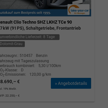
enault Clio
Techno SHZ LKHZ TCe 90
7 kW (91 PS), Schaltgetriebe, Frontantrieb
unverbindliche Lieferzeit:
8 Tage
Dolomit-Grau
ahrzeugnr.: 510457
Benzin
ahrzeug mit Tageszulassung
erbrauch kombiniert:
5,30 l/100km
CO
-Klasse:
D
2
CO
-Emissionen:
120,00 g/km
2
8.690,– €
» Angebotdetails
ncl. 19% MwSt.
VP:
22.250,– €