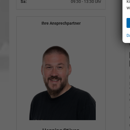
k
Sa:
09:30 - 13:30 Uhr
w
Ihre Ansprechpartner
D
Bün