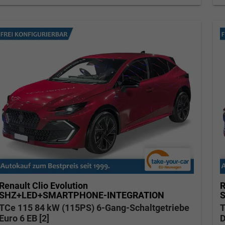
Verkauf
Verkauf
Tel. 04181/2176-21
. 04181/2176-24
wollschlaeger@take-your-car.de
l@take-your-car.de
Renault Clio
Evolution
R
SHZ+LED+SMARTPHONE-INTEGRATION
TCe 115 84 kW (115PS) 6-Gang-Schaltgetriebe
T
Euro 6 EB [2]
D