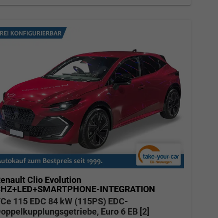
Verkauf
Tel. 04181/2176-27
calakovic@take-your-car.de
enault Clio
Evolution
SHZ+LED+SMARTPHONE-INTEGRATION
Ce 115 EDC 84 kW (115PS) EDC-
oppelkupplungsgetriebe, Euro 6 EB [2]