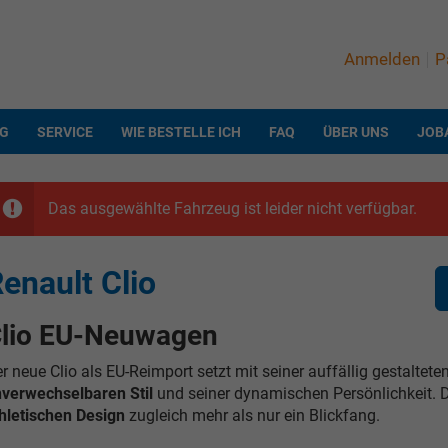
Anmelden
P
NG
SERVICE
WIE BESTELLE ICH
FAQ
ÜBER UNS
JOB
Das ausgewählte Fahrzeug ist leider nicht verfügbar.
enault Clio
lio EU-Neuwagen
r neue Clio als EU-Reimport setzt mit seiner auffällig gestaltete
verwechselbaren Stil
und seiner dynamischen Persönlichkeit. D
hletischen Design
zugleich mehr als nur ein Blickfang.