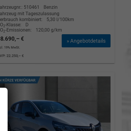
ahrzeugnr.: 510461
Benzin
ahrzeug mit Tageszulassung
erbrauch kombiniert:
5,30 l/100km
CO
-Klasse:
D
2
CO
-Emissionen:
120,00 g/km
2
8.690,– €
» Angebotdetails
ncl. 19% MwSt.
VP:
22.250,– €