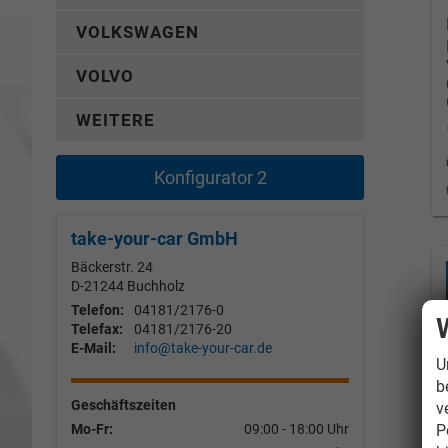
VOLKSWAGEN
VOLVO
WEITERE
Konfigurator 2
take-your-car GmbH
Bäckerstr. 24
D-21244
Buchholz
Telefon:
04181/2176-0
Telefax:
04181/2176-20
E-Mail:
info@take-your-car.de
U
b
Geschäftszeiten
v
P
Mo-Fr:
09:00 - 18:00 Uhr