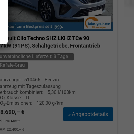
enault Clio
Techno SHZ LKHZ TCe 90
7 kW (91 PS), Schaltgetriebe, Frontantrieb
unverbindliche Lieferzeit:
8 Tage
Rafale-Grau
ahrzeugnr.: 510466
Benzin
ahrzeug mit Tageszulassung
erbrauch kombiniert:
5,30 l/100km
CO
-Klasse:
D
2
CO
-Emissionen:
120,00 g/km
2
8.690,– €
» Angebotdetails
ncl. 19% MwSt.
Elvedin Calakovic
VP:
22.400,– €