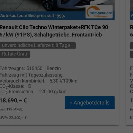
Renault Clio
Techno Winterpaket+RFK TCe 90
R
67 kW (91 PS), Schaltgetriebe, Frontantrieb
6
unverbindliche Lieferzeit:
8 Tage
Rafale-Grau
Fahrzeugnr.: 510450
Benzin
F
Fahrzeug mit Tageszulassung
F
Verbrauch kombiniert:
5,30 l/100km
V
CO
-Klasse:
D
2
CO
-Emissionen:
120,00 g/km
2
18.690,– €
1
» Angebotdetails
incl. 19% MwSt.
i
UVP:
22.400,– €
U