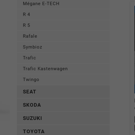
Mégane E-TECH
R 4
R 5
Rafale
Symbioz
Trafic
Trafic Kastenwagen
Twingo
SEAT
SKODA
SUZUKI
TOYOTA