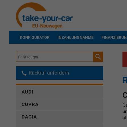
KONFIGURATOR
INZAHLUNGNAHME
FINANZIERU
Fahrzeugnr.
Rückruf anfordern
R
AUDI
C
CUPRA
De
un
DACIA
at