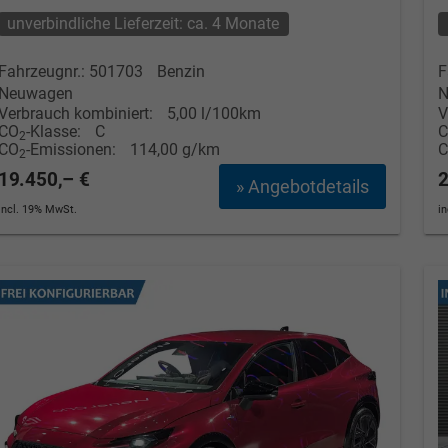
unverbindliche Lieferzeit: ca. 4 Monate
Fahrzeugnr.: 501703
Benzin
F
Neuwagen
N
Verbrauch kombiniert:
5,00 l/100km
V
CO
-Klasse:
C
2
CO
-Emissionen:
114,00 g/km
2
19.450,– €
2
» Angebotdetails
incl. 19% MwSt.
i