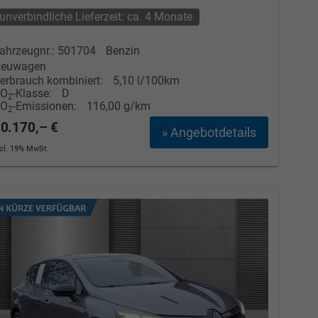
unverbindliche Lieferzeit: ca. 4 Monate
ahrzeugnr.: 501704
Benzin
euwagen
erbrauch kombiniert:
5,10 l/100km
CO
-Klasse:
D
2
CO
-Emissionen:
116,00 g/km
2
0.170,– €
» Angebotdetails
ncl. 19% MwSt.