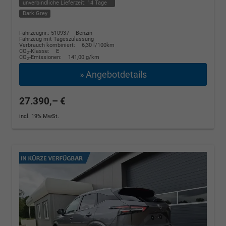
unverbindliche Lieferzeit:
14 Tage
Dark Grey
Fahrzeugnr.: 510937
Benzin
Fahrzeug mit Tageszulassung
Verbrauch kombiniert:
6,30 l/100km
CO
-Klasse:
E
2
CO
-Emissionen:
141,00 g/km
2
» Angebotdetails
27.390,– €
incl. 19% MwSt.