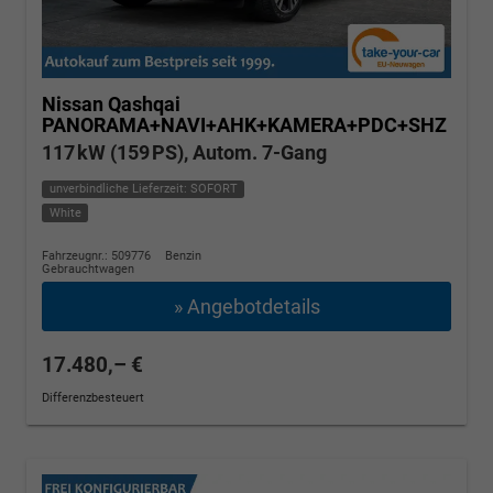
Nissan Qashqai
PANORAMA+NAVI+AHK+KAMERA+PDC+SHZ
117 kW (159 PS), Autom. 7-Gang
unverbindliche Lieferzeit: SOFORT
White
Fahrzeugnr.: 509776
Benzin
Gebrauchtwagen
» Angebotdetails
17.480,– €
Differenzbesteuert