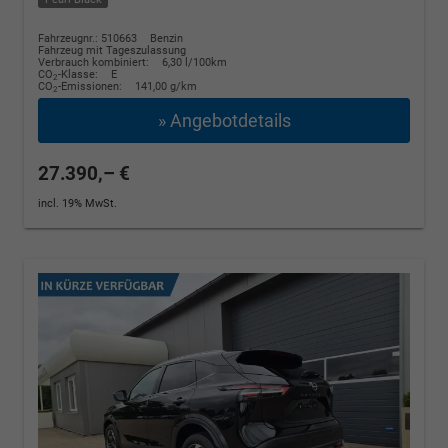
Fahrzeugnr.: 510663
Benzin
Fahrzeug mit Tageszulassung
Verbrauch kombiniert:
6,30 l/100km
CO
-Klasse:
E
2
CO
-Emissionen:
141,00 g/km
2
» Angebotdetails
27.390,– €
incl. 19% MwSt.