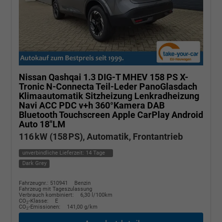
Nissan Qashqai
1.3 DIG-T MHEV 158 PS X-
Tronic N-Connecta Teil-Leder PanoGlasdach
Klimaautomatik Sitzheizung Lenkradheizung
Navi ACC PDC v+h 360°Kamera DAB
Bluetooth Touchscreen Apple CarPlay Android
Auto 18"LM
116 kW (158 PS), Automatik, Frontantrieb
unverbindliche Lieferzeit:
14 Tage
Dark Grey
Fahrzeugnr.: 510941
Benzin
Fahrzeug mit Tageszulassung
Verbrauch kombiniert:
6,30 l/100km
CO
-Klasse:
E
2
CO
-Emissionen:
141,00 g/km
2