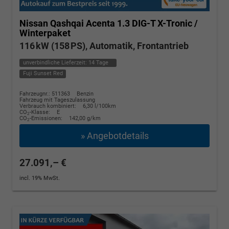
Nissan Qashqai
Acenta 1.3 DIG-T X-Tronic /
Winterpaket
116 kW (158 PS), Automatik, Frontantrieb
unverbindliche Lieferzeit:
14 Tage
Fuji Sunset Red
Fahrzeugnr.: 511363
Benzin
Fahrzeug mit Tageszulassung
Verbrauch kombiniert:
6,30 l/100km
CO
-Klasse:
E
2
CO
-Emissionen:
142,00 g/km
2
» Angebotdetails
27.091,– €
incl. 19% MwSt.