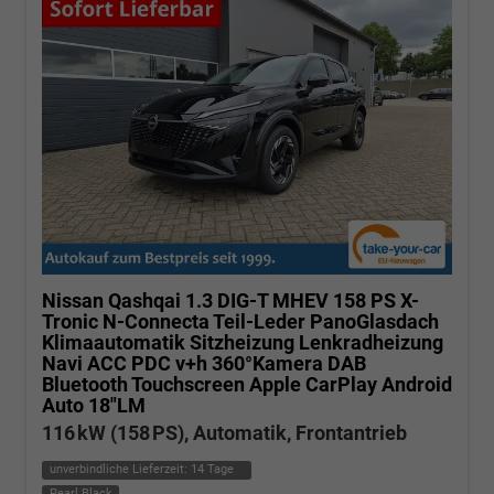
Nissan Qashqai
1.3 DIG-T MHEV 158 PS X-
Tronic N-Connecta Teil-Leder PanoGlasdach
Klimaautomatik Sitzheizung Lenkradheizung
Navi ACC PDC v+h 360°Kamera DAB
Bluetooth Touchscreen Apple CarPlay Android
Auto 18"LM
116 kW (158 PS), Automatik, Frontantrieb
unverbindliche Lieferzeit:
14 Tage
Pearl Black