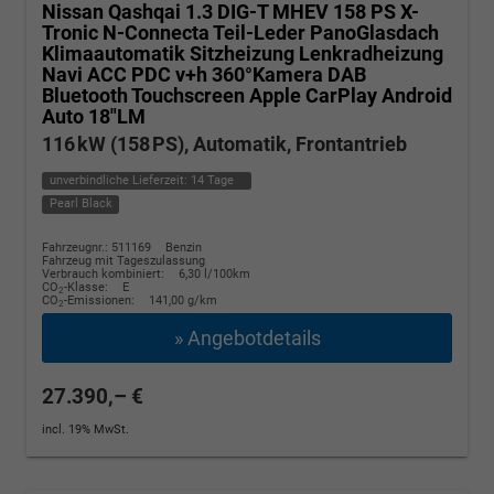
Nissan Qashqai
1.3 DIG-T MHEV 158 PS X-
Tronic N-Connecta Teil-Leder PanoGlasdach
Klimaautomatik Sitzheizung Lenkradheizung
Navi ACC PDC v+h 360°Kamera DAB
Bluetooth Touchscreen Apple CarPlay Android
Auto 18"LM
116 kW (158 PS), Automatik, Frontantrieb
unverbindliche Lieferzeit:
14 Tage
Pearl Black
Fahrzeugnr.: 511169
Benzin
Fahrzeug mit Tageszulassung
Verbrauch kombiniert:
6,30 l/100km
CO
-Klasse:
E
2
CO
-Emissionen:
141,00 g/km
2
» Angebotdetails
27.390,– €
incl. 19% MwSt.