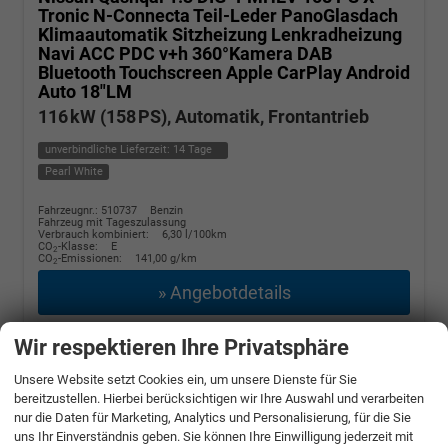
Tronic N-Connecta Teil-Leder PanoGlasdach
Klimaautomatik Sitzheizung Lenkradheizung
Navi ACC PDC v+h 360°Kamera DAB
Bluetooth Touchscreen Apple CarPlay Android
Auto 18"LM
116 kW (158 PS), Automatik, Frontantrieb
unverbindliche Lieferzeit:
14 Tage
Pearl White
Fahrzeugnr.: 510737
Benzin
Fahrzeug mit Tageszulassung
Verbrauch kombiniert:
6,30 l/100km
CO
-Klasse:
E
2
CO
-Emissionen:
141,00 g/km
2
» Angebotdetails
27.390,– €
Wir respektieren Ihre Privatsphäre
incl. 19% MwSt.
Unsere Website setzt Cookies ein, um unsere Dienste für Sie
bereitzustellen. Hierbei berücksichtigen wir Ihre Auswahl und verarbeiten
nur die Daten für Marketing, Analytics und Personalisierung, für die Sie
uns Ihr Einverständnis geben. Sie können Ihre Einwilligung jederzeit mit