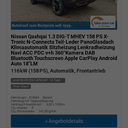
Nissan Qashqai
1.3 DIG-T MHEV 158 PS X-
Tronic N-Connecta Teil-Leder PanoGlasdach
Klimaautomatik Sitzheizung Lenkradheizung
Navi ACC PDC v+h 360°Kamera DAB
Bluetooth Touchscreen Apple CarPlay Android
Auto 18"LM
116 kW (158 PS), Automatik, Frontantrieb
unverbindliche Lieferzeit:
14 Tage
Pearl Black
Fahrzeugnr.: 510664
Benzin
Fahrzeug mit Tageszulassung
Verbrauch kombiniert:
6,30 l/100km
CO
-Klasse:
E
2
CO
-Emissionen:
141,00 g/km
2
» Angebotdetails