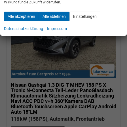
Wirkung für die Zukunft widerrufen.
Alle akzeptieren
Alle ablehnen
Einstellungen
Datenschutzerklärung
Impressum
Nissan Qashqai
1.3 DIG-T MHEV 158 PS X-
Tronic N-Connecta Teil-Leder PanoGlasdach
Klimaautomatik Sitzheizung Lenkradheizung
Navi ACC PDC v+h 360°Kamera DAB
Bluetooth Touchscreen Apple CarPlay Android
Auto 18"LM
116 kW (158 PS), Automatik, Frontantrieb