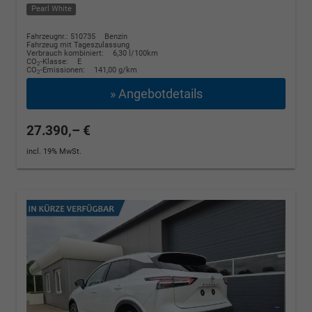
Pearl White
Fahrzeugnr.: 510735
Benzin
Fahrzeug mit Tageszulassung
Verbrauch kombiniert:
6,30 l/100km
CO
-Klasse:
E
2
CO
-Emissionen:
141,00 g/km
2
» Angebotdetails
27.390,– €
incl. 19% MwSt.