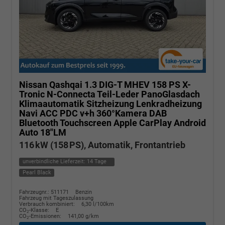
Nissan Qashqai
1.3 DIG-T MHEV 158 PS X-
Tronic N-Connecta Teil-Leder PanoGlasdach
Klimaautomatik Sitzheizung Lenkradheizung
Navi ACC PDC v+h 360°Kamera DAB
Bluetooth Touchscreen Apple CarPlay Android
Auto 18"LM
116 kW (158 PS), Automatik, Frontantrieb
unverbindliche Lieferzeit:
14 Tage
Pearl Black
Fahrzeugnr.: 511171
Benzin
Fahrzeug mit Tageszulassung
Verbrauch kombiniert:
6,30 l/100km
CO
-Klasse:
E
2
CO
-Emissionen:
141,00 g/km
2