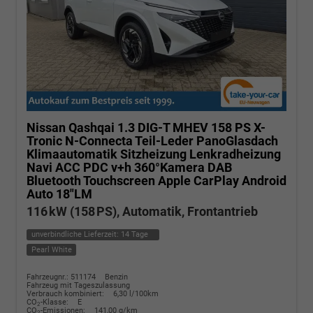
Nissan Qashqai
1.3 DIG-T MHEV 158 PS X-
Tronic N-Connecta Teil-Leder PanoGlasdach
Klimaautomatik Sitzheizung Lenkradheizung
Navi ACC PDC v+h 360°Kamera DAB
Bluetooth Touchscreen Apple CarPlay Android
Auto 18"LM
116 kW (158 PS), Automatik, Frontantrieb
unverbindliche Lieferzeit:
14 Tage
Pearl White
Fahrzeugnr.: 511174
Benzin
Fahrzeug mit Tageszulassung
Verbrauch kombiniert:
6,30 l/100km
CO
-Klasse:
E
2
CO
-Emissionen:
141,00 g/km
2