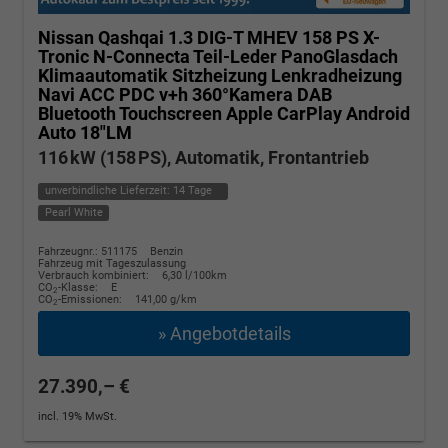
Nissan Qashqai
1.3 DIG-T MHEV 158 PS X-
Tronic N-Connecta Teil-Leder PanoGlasdach
Klimaautomatik Sitzheizung Lenkradheizung
Navi ACC PDC v+h 360°Kamera DAB
Bluetooth Touchscreen Apple CarPlay Android
Auto 18"LM
116 kW (158 PS), Automatik, Frontantrieb
unverbindliche Lieferzeit:
14 Tage
Pearl White
Fahrzeugnr.: 511175
Benzin
Fahrzeug mit Tageszulassung
Verbrauch kombiniert:
6,30 l/100km
CO
-Klasse:
E
2
CO
-Emissionen:
141,00 g/km
2
» Angebotdetails
27.390,– €
incl. 19% MwSt.