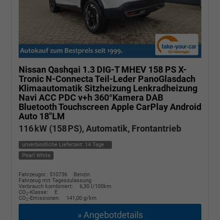
Nissan Qashqai
1.3 DIG-T MHEV 158 PS X-
Tronic N-Connecta Teil-Leder PanoGlasdach
Klimaautomatik Sitzheizung Lenkradheizung
Navi ACC PDC v+h 360°Kamera DAB
Bluetooth Touchscreen Apple CarPlay Android
Auto 18"LM
116 kW (158 PS), Automatik, Frontantrieb
unverbindliche Lieferzeit:
14 Tage
Pearl White
Fahrzeugnr.: 510736
Benzin
Fahrzeug mit Tageszulassung
Verbrauch kombiniert:
6,30 l/100km
CO
-Klasse:
E
2
CO
-Emissionen:
141,00 g/km
2
» Angebotdetails