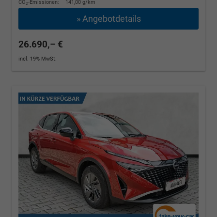
CO
-Emissionen:
141,00 g/km
2
» Angebotdetails
26.690,– €
incl. 19% MwSt.