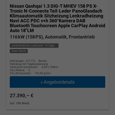
Nissan Qashqai
1.3 DIG-T MHEV 158 PS X-
Tronic N-Connecta Teil-Leder PanoGlasdach
Klimaautomatik Sitzheizung Lenkradheizung
Navi ACC PDC v+h 360°Kamera DAB
Bluetooth Touchscreen Apple CarPlay Android
Auto 18"LM
116 kW (158 PS), Automatik, Frontantrieb
unverbindliche Lieferzeit:
14 Tage
Pearl Black
Fahrzeugnr.: 511172
Benzin
Fahrzeug mit Tageszulassung
Verbrauch kombiniert:
6,30 l/100km
CO
-Klasse:
E
2
CO
-Emissionen:
141,00 g/km
2
» Angebotdetails
27.390,– €
incl. 19% MwSt.