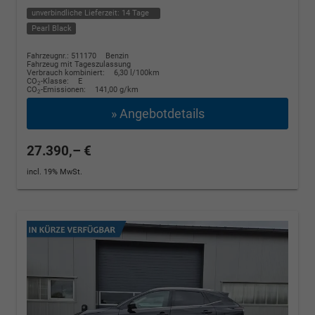
unverbindliche Lieferzeit:
14 Tage
Pearl Black
Fahrzeugnr.: 511170
Benzin
Fahrzeug mit Tageszulassung
Verbrauch kombiniert:
6,30 l/100km
CO
-Klasse:
E
2
CO
-Emissionen:
141,00 g/km
2
» Angebotdetails
27.390,– €
incl. 19% MwSt.