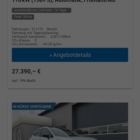
unverbindliche Lieferzeit:
14 Tage
Pearl White
Fahrzeugnr.: 511173
Benzin
Fahrzeug mit Tageszulassung
Verbrauch kombiniert:
6,30 l/100km
CO
-Klasse:
E
2
CO
-Emissionen:
141,00 g/km
2
» Angebotdetails
27.390,– €
incl. 19% MwSt.