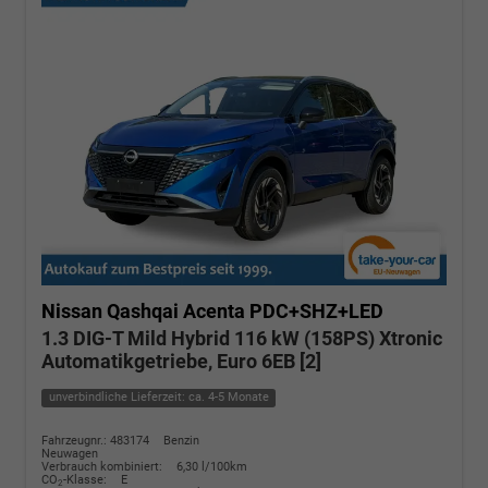
Nissan Qashqai
Acenta PDC+SHZ+LED
1.3 DIG-T Mild Hybrid 116 kW (158PS) Xtronic
Automatikgetriebe, Euro 6EB [2]
unverbindliche Lieferzeit: ca. 4-5 Monate
Fahrzeugnr.: 483174
Benzin
Neuwagen
Verbrauch kombiniert:
6,30 l/100km
CO
-Klasse:
E
2