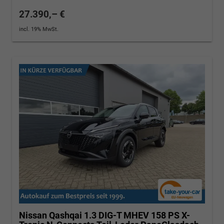
27.390,– €
incl. 19% MwSt.
Nissan Qashqai
1.3 DIG-T MHEV 158 PS X-