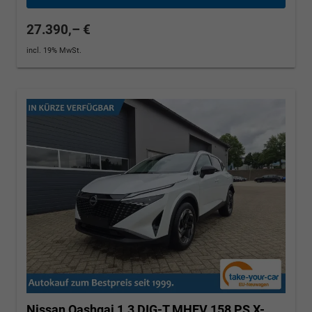
27.390,– €
incl. 19% MwSt.
Nissan Qashqai
1.3 DIG-T MHEV 158 PS X-