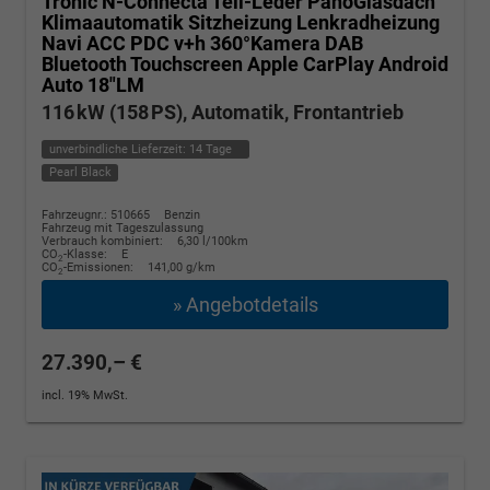
Tronic N-Connecta Teil-Leder PanoGlasdach
Klimaautomatik Sitzheizung Lenkradheizung
Navi ACC PDC v+h 360°Kamera DAB
Bluetooth Touchscreen Apple CarPlay Android
Auto 18"LM
116 kW (158 PS), Automatik, Frontantrieb
unverbindliche Lieferzeit:
14 Tage
Pearl Black
Fahrzeugnr.: 510665
Benzin
Fahrzeug mit Tageszulassung
Verbrauch kombiniert:
6,30 l/100km
CO
-Klasse:
E
2
CO
-Emissionen:
141,00 g/km
2
» Angebotdetails
27.390,– €
incl. 19% MwSt.