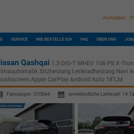
Anmelden
P
NG
SERVICE
WIE BESTELLE ICH
FAQ
ÜBER UNS
JOB
issan Qashqai
1.3 DIG-T MHEV 158 PS X-Tron
limaautomatik Sitzheizung Lenkradheizung Navi 
ouchscreen Apple CarPlay Android Auto 18"LM
Fahrzeugnr.:
510664
unverbindliche Lieferzeit:
14 T