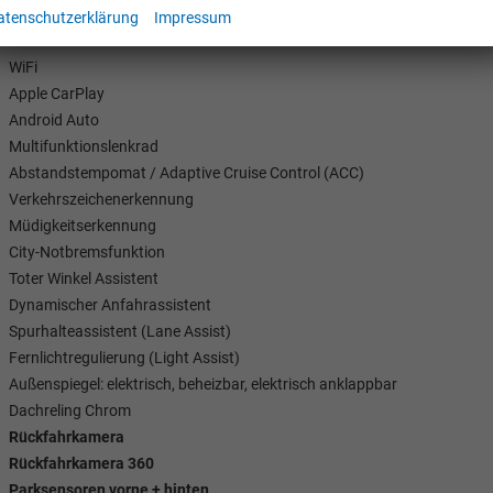
DAB (Digitaler Radioempfang)
atenschutzerklärung
Impressum
Touch-Bildschirm
WiFi
Apple CarPlay
Android Auto
Multifunktionslenkrad
Abstandstempomat / Adaptive Cruise Control (ACC)
Verkehrszeichenerkennung
Müdigkeitserkennung
City-Notbremsfunktion
Toter Winkel Assistent
Dynamischer Anfahrassistent
Spurhalteassistent (Lane Assist)
Fernlichtregulierung (Light Assist)
Außenspiegel: elektrisch, beheizbar, elektrisch anklappbar
Dachreling Chrom
Rückfahrkamera
Rückfahrkamera 360
Tom Wollschläger
yamin Schael
Parksensoren vorne + hinten