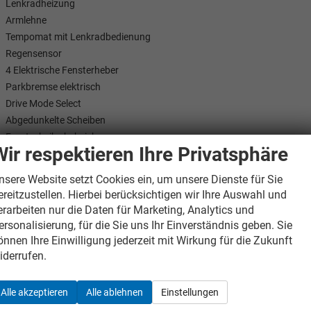
Lenkradheizung
Armlehne
Tempomat mit Lenkradbedienung
Regensensor
4 Elektrische Fensterheber
Parkbremse elektrisch
Drive Mode Select
Abgedunkelte Scheiben
Frontscheibe beheizbar
Wir respektieren Ihre Privatsphäre
ZV Fernbedienung
Keyless Entry / Motorstartknopf
nsere Website setzt Cookies ein, um unsere Dienste für Sie
Innenausstattung: Teilleder
ereitzustellen. Hierbei berücksichtigen wir Ihre Auswahl und
Sitzheizung
erarbeiten nur die Daten für Marketing, Analytics und
Kindersitzbefestigung / ISOFIX
ersonalisierung, für die Sie uns Ihr Einverständnis geben. Sie
6 Airbags
önnen Ihre Einwilligung jederzeit mit Wirkung für die Zukunft
Radio
iderrufen.
Navigation Europa
Freisprechen über Bluetooth
Alle akzeptieren
Alle ablehnen
Einstellungen
USB