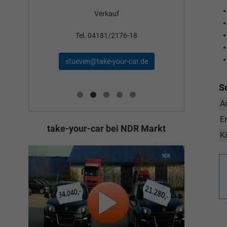
Verkauf
nden
Tel
Tel. 04181/2176-18
schae
stueven@take-your-car.de
de
S
A
E
take-your-car bei NDR Markt
K