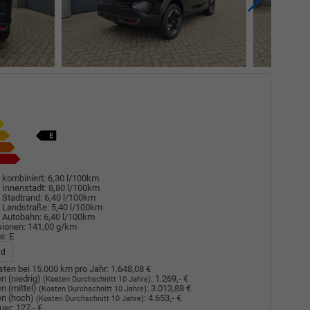
 kombiniert:
6,30 l/100km
 Innenstadt:
8,80 l/100km
 Stadtrand:
6,40 l/100km
 Landstraße:
5,40 l/100km
 Autobahn:
6,40 l/100km
sionen:
141,00 g/km
e:
E
ad
ten bei 15.000 km pro Jahr:
1.648,08 €
n (niedrig)
:
1.269,- €
(Kosten Durchschnitt 10 Jahre)
n (mittel)
:
3.013,88 €
(Kosten Durchschnitt 10 Jahre)
n (hoch)
:
4.653,- €
(Kosten Durchschnitt 10 Jahre)
uer:
127,- €