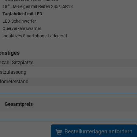
18"" LM-Felgen mit Reifen 235/55R18
Verkauf
Verkauf
Tagfahrlicht mit LED
Tel. 04181/2176-21
. 04181/2176-24
LED-Scheinwerfer
Querverkehrswarner
Induktives Smartphone-Ladegerät
wollschlaeger@take-your-car.de
l@take-your-car.de
onstiges
nzahl Sitzplätze
rstzulassung
ilometerstand
Gesamtpreis
Bestellunterlagen anfordern