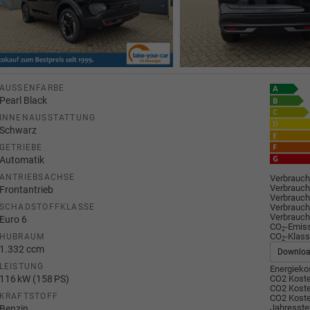
AUSSENFARBE
Pearl Black
INNENAUSSTATTUNG
Schwarz
GETRIEBE
Automatik
ANTRIEBSACHSE
Verbrauch
Verbrauch
Frontantrieb
Verbrauch
Verbrauch
SCHADSTOFFKLASSE
Verbrauch
Euro 6
CO
-Emis
2
CO
-Klass
HUBRAUM
2
1.332 ccm
Downlo
LEISTUNG
Energiekos
116 kW (158 PS)
CO2 Koste
CO2 Koste
KRAFTSTOFF
CO2 Koste
Jahresste
Benzin