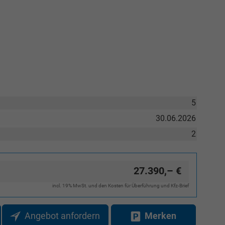
Verkauf
Tel. 04181/2176-27
calakovic@take-your-car.de
5
30.06.2026
2
27.390,– €
incl. 19% MwSt. und den Kosten für Überführung und Kfz-Brief
Angebot anfordern
Merken