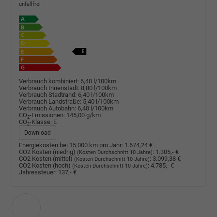
unfallfrei
Verbrauch kombiniert:
6,40 l/100km
Verbrauch Innenstadt:
8,80 l/100km
Verbrauch Stadtrand:
6,40 l/100km
Verbrauch Landstraße:
5,40 l/100km
Verbrauch Autobahn:
6,40 l/100km
CO
-Emissionen:
145,00 g/km
2
CO
-Klasse:
E
2
Download
Energiekosten bei 15.000 km pro Jahr:
1.674,24 €
CO2 Kosten (niedrig)
:
1.305,- €
(Kosten Durchschnitt 10 Jahre)
CO2 Kosten (mittel)
:
3.099,38 €
(Kosten Durchschnitt 10 Jahre)
CO2 Kosten (hoch)
:
4.785,- €
(Kosten Durchschnitt 10 Jahre)
Jahressteuer:
137,- €