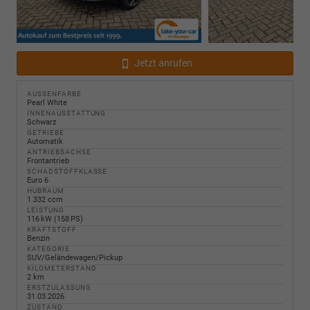
Jetzt anrufen
AUSSENFARBE
Pearl White
INNENAUSSTATTUNG
Schwarz
GETRIEBE
Automatik
ANTRIEBSACHSE
Frontantrieb
SCHADSTOFFKLASSE
Euro 6
HUBRAUM
1.332 ccm
LEISTUNG
116 kW (158 PS)
KRAFTSTOFF
Benzin
KATEGORIE
SUV/Geländewagen/Pickup
KILOMETERSTAND
2 km
ERSTZULASSUNG
31.03.2026
ZUSTAND