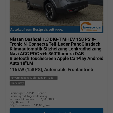
Nissan Qashqai
1.3 DIG-T MHEV 158 PS X-
Tronic N-Connecta Teil-Leder PanoGlasdach
Klimaautomatik Sitzheizung Lenkradheizung
Navi ACC PDC v+h 360°Kamera DAB
Bluetooth Touchscreen Apple CarPlay Android
Auto 18"LM
116 kW (158 PS), Automatik, Frontantrieb
unverbindliche Lieferzeit:
14 Tage
Dark Grey
Fahrzeugnr.: 510941
Benzin
Fahrzeug mit Tageszulassung
Verbrauch kombiniert:
6,30 l/100km
CO
-Klasse:
E
2
CO
-Emissionen:
141,00 g/km
2