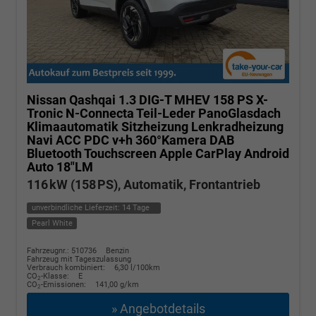
Nissan Qashqai
1.3 DIG-T MHEV 158 PS X-
Tronic N-Connecta Teil-Leder PanoGlasdach
Klimaautomatik Sitzheizung Lenkradheizung
Navi ACC PDC v+h 360°Kamera DAB
Bluetooth Touchscreen Apple CarPlay Android
Auto 18"LM
116 kW (158 PS), Automatik, Frontantrieb
unverbindliche Lieferzeit:
14 Tage
Pearl White
Fahrzeugnr.: 510736
Benzin
Fahrzeug mit Tageszulassung
Verbrauch kombiniert:
6,30 l/100km
CO
-Klasse:
E
2
CO
-Emissionen:
141,00 g/km
2
» Angebotdetails