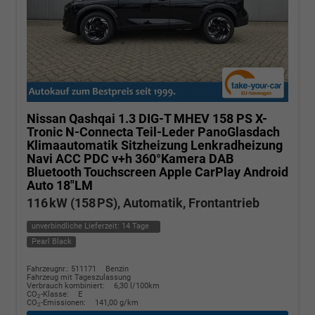
Nissan Qashqai
1.3 DIG-T MHEV 158 PS X-
Tronic N-Connecta Teil-Leder PanoGlasdach
Klimaautomatik Sitzheizung Lenkradheizung
Navi ACC PDC v+h 360°Kamera DAB
Bluetooth Touchscreen Apple CarPlay Android
Auto 18"LM
116 kW (158 PS), Automatik, Frontantrieb
unverbindliche Lieferzeit:
14 Tage
Pearl Black
Fahrzeugnr.: 511171
Benzin
Fahrzeug mit Tageszulassung
Verbrauch kombiniert:
6,30 l/100km
CO
-Klasse:
E
2
CO
-Emissionen:
141,00 g/km
2