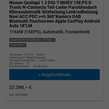
Nissan Qashqai
1.3 DIG-T MHEV 158 PS X-
Tronic N-Connecta Teil-Leder PanoGlasdach
Klimaautomatik Sitzheizung Lenkradheizung
Navi ACC PDC v+h 360°Kamera DAB
Bluetooth Touchscreen Apple CarPlay Android
Auto 18"LM
116 kW (158 PS), Automatik, Frontantrieb
unverbindliche Lieferzeit:
14 Tage
Pearl Black
Fahrzeugnr.: 511169
Benzin
Fahrzeug mit Tageszulassung
Verbrauch kombiniert:
6,30 l/100km
CO
-Klasse:
E
2
CO
-Emissionen:
141,00 g/km
2
» Angebotdetails
27.390,– €
incl. 19% MwSt.