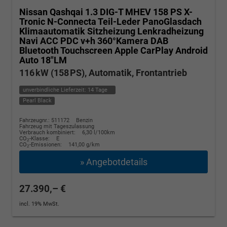
Nissan Qashqai
1.3 DIG-T MHEV 158 PS X-
Tronic N-Connecta Teil-Leder PanoGlasdach
Klimaautomatik Sitzheizung Lenkradheizung
Navi ACC PDC v+h 360°Kamera DAB
Bluetooth Touchscreen Apple CarPlay Android
Auto 18"LM
116 kW (158 PS), Automatik, Frontantrieb
unverbindliche Lieferzeit:
14 Tage
Pearl Black
Fahrzeugnr.: 511172
Benzin
Fahrzeug mit Tageszulassung
Verbrauch kombiniert:
6,30 l/100km
CO
-Klasse:
E
2
CO
-Emissionen:
141,00 g/km
2
» Angebotdetails
27.390,– €
incl. 19% MwSt.