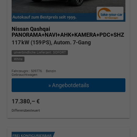
Nissan Qashqai
PANORAMA+NAVI+AHK+KAMERA+PDC+SHZ
117 kW (159 PS), Autom. 7-Gang
unverbindliche Lieferzeit: SOFORT
White
Fahrzeugnr.: 509776
Benzin
Gebrauchtwagen
» Angebotdetails
17.380,– €
Differenzbesteuert