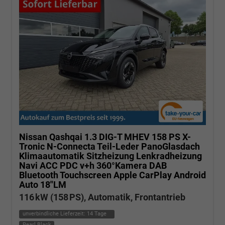
Nissan Qashqai
1.3 DIG-T MHEV 158 PS X-
Tronic N-Connecta Teil-Leder PanoGlasdach
Klimaautomatik Sitzheizung Lenkradheizung
Navi ACC PDC v+h 360°Kamera DAB
Bluetooth Touchscreen Apple CarPlay Android
Auto 18"LM
116 kW (158 PS), Automatik, Frontantrieb
unverbindliche Lieferzeit:
14 Tage
Pearl Black