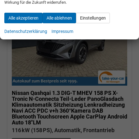
Wirkung für die Zukunft widerrufen.
Alle akzeptieren
Alle ablehnen
Einstellungen
Datenschutzerklärung
Impressum
Nissan Qashqai
1.3 DIG-T MHEV 158 PS X-
Tronic N-Connecta Teil-Leder PanoGlasdach
Klimaautomatik Sitzheizung Lenkradheizung
Navi ACC PDC v+h 360°Kamera DAB
Bluetooth Touchscreen Apple CarPlay Android
Auto 18"LM
116 kW (158 PS), Automatik, Frontantrieb