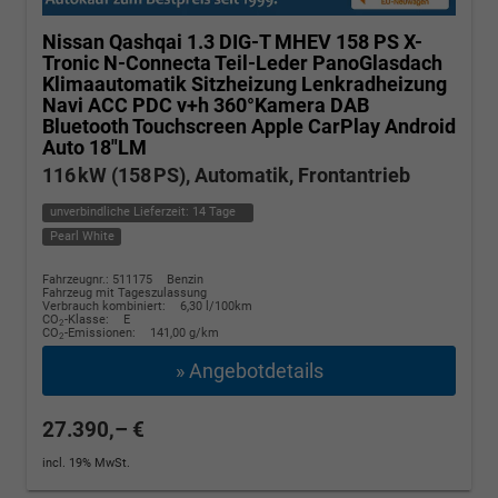
Nissan Qashqai
1.3 DIG-T MHEV 158 PS X-
Tronic N-Connecta Teil-Leder PanoGlasdach
Klimaautomatik Sitzheizung Lenkradheizung
Navi ACC PDC v+h 360°Kamera DAB
Bluetooth Touchscreen Apple CarPlay Android
Auto 18"LM
116 kW (158 PS), Automatik, Frontantrieb
unverbindliche Lieferzeit:
14 Tage
Pearl White
Fahrzeugnr.: 511175
Benzin
Fahrzeug mit Tageszulassung
Verbrauch kombiniert:
6,30 l/100km
CO
-Klasse:
E
2
CO
-Emissionen:
141,00 g/km
2
» Angebotdetails
27.390,– €
incl. 19% MwSt.