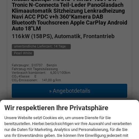
Tronic N-Connecta Teil-Leder PanoGlasdach
Klimaautomatik Sitzheizung Lenkradheizung
Navi ACC PDC v+h 360°Kamera DAB
Bluetooth Touchscreen Apple CarPlay Android
Auto 18"LM
116 kW (158 PS), Automatik, Frontantrieb
unverbindliche Lieferzeit:
14 Tage
Pearl White
Fahrzeugnr.: 510737
Benzin
Fahrzeug mit Tageszulassung
Verbrauch kombiniert:
6,30 l/100km
CO
-Klasse:
E
2
CO
-Emissionen:
141,00 g/km
2
» Angebotdetails
27.390,– €
Wir respektieren Ihre Privatsphäre
incl. 19% MwSt.
Unsere Website setzt Cookies ein, um unsere Dienste für Sie
bereitzustellen. Hierbei berücksichtigen wir Ihre Auswahl und verarbeiten
nur die Daten für Marketing, Analytics und Personalisierung, für die Sie
uns Ihr Einverständnis geben. Sie können Ihre Einwilligung jederzeit mit