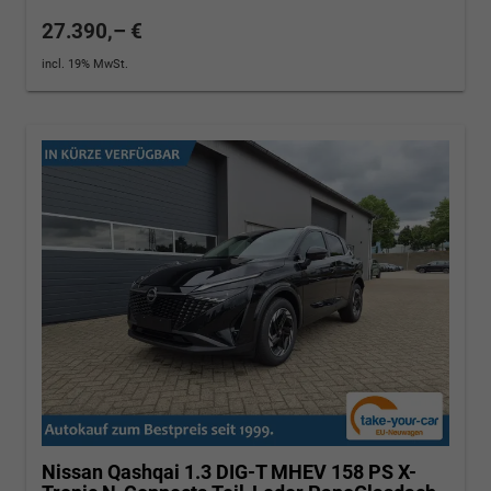
27.390,– €
incl. 19% MwSt.
Nissan Qashqai
1.3 DIG-T MHEV 158 PS X-