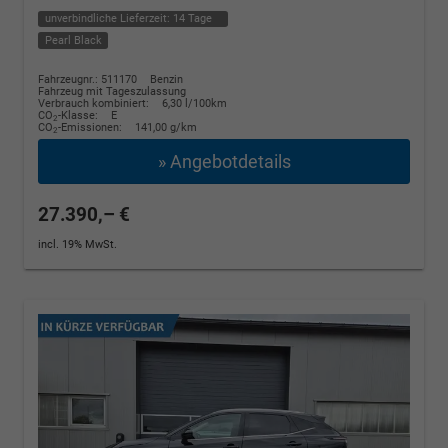
unverbindliche Lieferzeit:
14 Tage
Pearl Black
Fahrzeugnr.: 511170
Benzin
Fahrzeug mit Tageszulassung
Verbrauch kombiniert:
6,30 l/100km
CO
-Klasse:
E
2
CO
-Emissionen:
141,00 g/km
2
» Angebotdetails
27.390,– €
incl. 19% MwSt.