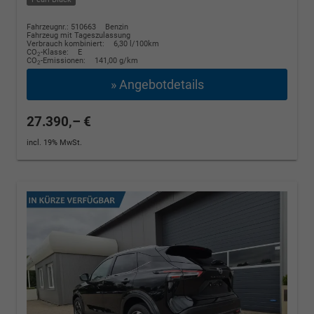
Fahrzeugnr.: 510663
Benzin
Fahrzeug mit Tageszulassung
Verbrauch kombiniert:
6,30 l/100km
CO
-Klasse:
E
2
CO
-Emissionen:
141,00 g/km
2
» Angebotdetails
27.390,– €
incl. 19% MwSt.