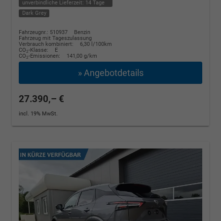
unverbindliche Lieferzeit:
14 Tage
Dark Grey
Fahrzeugnr.: 510937
Benzin
Fahrzeug mit Tageszulassung
Verbrauch kombiniert:
6,30 l/100km
CO
-Klasse:
E
2
CO
-Emissionen:
141,00 g/km
2
» Angebotdetails
27.390,– €
incl. 19% MwSt.