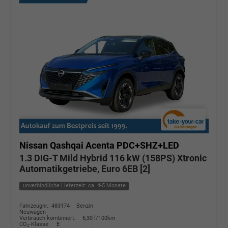
Nissan Qashqai
Acenta PDC+SHZ+LED
1.3 DIG-T Mild Hybrid 116 kW (158PS) Xtronic
Automatikgetriebe, Euro 6EB [2]
unverbindliche Lieferzeit: ca. 4-5 Monate
Fahrzeugnr.: 483174
Benzin
Neuwagen
Verbrauch kombiniert:
6,30 l/100km
CO
-Klasse:
E
2