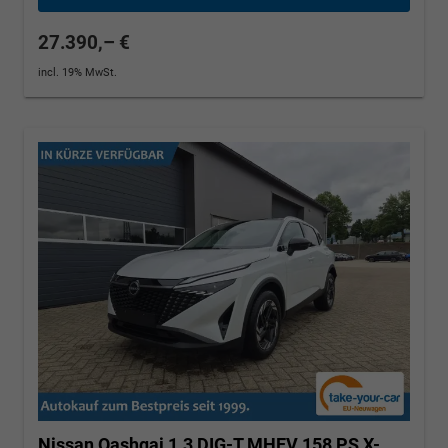
27.390,– €
incl. 19% MwSt.
Nissan Qashqai
1.3 DIG-T MHEV 158 PS X-