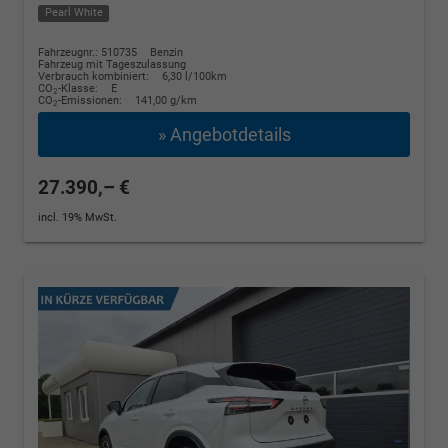
Pearl White
Fahrzeugnr.: 510735
Benzin
Fahrzeug mit Tageszulassung
Verbrauch kombiniert:
6,30 l/100km
CO
-Klasse:
E
2
CO
-Emissionen:
141,00 g/km
2
» Angebotdetails
27.390,– €
incl. 19% MwSt.