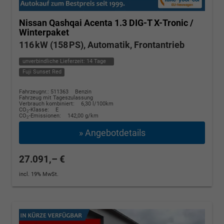
Nissan Qashqai
Acenta 1.3 DIG-T X-Tronic /
Winterpaket
116 kW (158 PS), Automatik, Frontantrieb
unverbindliche Lieferzeit:
14 Tage
Fuji Sunset Red
Fahrzeugnr.: 511363
Benzin
Fahrzeug mit Tageszulassung
Verbrauch kombiniert:
6,30 l/100km
CO
-Klasse:
E
2
CO
-Emissionen:
142,00 g/km
2
» Angebotdetails
27.091,– €
incl. 19% MwSt.