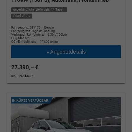
unverbindliche Lieferzeit:
14 Tage
Pearl White
Fahrzeugnr.: 511173
Benzin
Fahrzeug mit Tageszulassung
Verbrauch kombiniert:
6,30 l/100km
CO
-Klasse:
E
2
CO
-Emissionen:
141,00 g/km
2
» Angebotdetails
27.390,– €
incl. 19% MwSt.