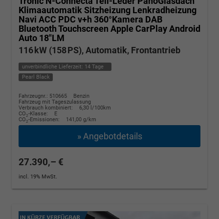
Tronic N-Connecta Teil-Leder PanoGlasdach
Klimaautomatik Sitzheizung Lenkradheizung
Navi ACC PDC v+h 360°Kamera DAB
Bluetooth Touchscreen Apple CarPlay Android
Auto 18"LM
116 kW (158 PS), Automatik, Frontantrieb
unverbindliche Lieferzeit:
14 Tage
Pearl Black
Fahrzeugnr.: 510665
Benzin
Fahrzeug mit Tageszulassung
Verbrauch kombiniert:
6,30 l/100km
CO
-Klasse:
E
2
CO
-Emissionen:
141,00 g/km
2
» Angebotdetails
27.390,– €
incl. 19% MwSt.