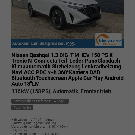
Nissan Qashqai
1.3 DIG-T MHEV 158 PS X-
Tronic N-Connecta Teil-Leder PanoGlasdach
Klimaautomatik Sitzheizung Lenkradheizung
Navi ACC PDC v+h 360°Kamera DAB
Bluetooth Touchscreen Apple CarPlay Android
Auto 18"LM
116 kW (158 PS), Automatik, Frontantrieb
unverbindliche Lieferzeit:
14 Tage
Pearl White
Fahrzeugnr.: 511174
Benzin
Fahrzeug mit Tageszulassung
Verbrauch kombiniert:
6,30 l/100km
CO
-Klasse:
E
2
CO
-Emissionen:
141,00 g/km
2