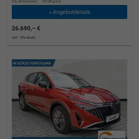
CO
-Emissionen:
141,00 g/km
2
» Angebotdetails
26.690,– €
incl. 19% MwSt.