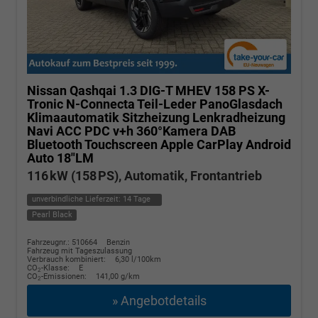
Nissan Qashqai
1.3 DIG-T MHEV 158 PS X-
Tronic N-Connecta Teil-Leder PanoGlasdach
Klimaautomatik Sitzheizung Lenkradheizung
Navi ACC PDC v+h 360°Kamera DAB
Bluetooth Touchscreen Apple CarPlay Android
Auto 18"LM
116 kW (158 PS), Automatik, Frontantrieb
unverbindliche Lieferzeit:
14 Tage
Pearl Black
Fahrzeugnr.: 510664
Benzin
Fahrzeug mit Tageszulassung
Verbrauch kombiniert:
6,30 l/100km
CO
-Klasse:
E
2
CO
-Emissionen:
141,00 g/km
2
» Angebotdetails