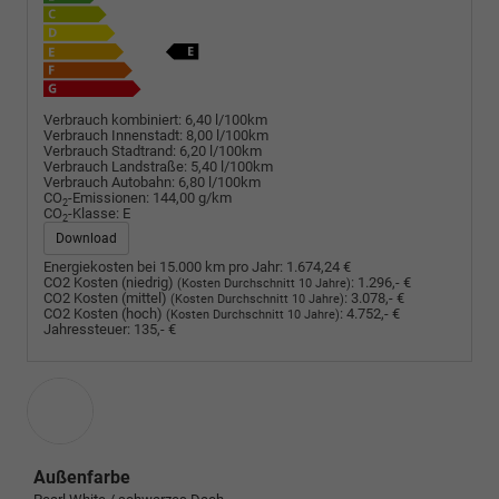
Verbrauch kombiniert:
6,40 l/100km
Verbrauch Innenstadt:
8,00 l/100km
Verbrauch Stadtrand:
6,20 l/100km
Verbrauch Landstraße:
5,40 l/100km
Verbrauch Autobahn:
6,80 l/100km
CO
-Emissionen:
144,00 g/km
2
CO
-Klasse:
E
2
Download
Energiekosten bei 15.000 km pro Jahr:
1.674,24 €
CO2 Kosten (niedrig)
:
1.296,- €
(Kosten Durchschnitt 10 Jahre)
CO2 Kosten (mittel)
:
3.078,- €
(Kosten Durchschnitt 10 Jahre)
CO2 Kosten (hoch)
:
4.752,- €
(Kosten Durchschnitt 10 Jahre)
Jahressteuer:
135,- €
Außenfarbe