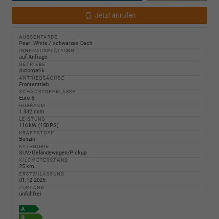
Jetzt anrufen
AUSSENFARBE
Pearl White / schwarzes Dach
INNENAUSSTATTUNG
auf Anfrage
GETRIEBE
Automatik
ANTRIEBSACHSE
Frontantrieb
SCHADSTOFFKLASSE
Euro 6
HUBRAUM
1.332 ccm
LEISTUNG
116 kW (158 PS)
KRAFTSTOFF
Benzin
KATEGORIE
SUV/Geländewagen/Pickup
KILOMETERSTAND
25 km
ERSTZULASSUNG
01.12.2025
ZUSTAND
unfallfrei