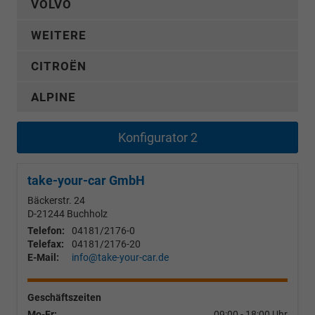
VOLVO
WEITERE
CITROËN
ALPINE
Konfigurator 2
take-your-car GmbH
Bäckerstr. 24
D-21244
Buchholz
Telefon:
04181/2176-0
Telefax:
04181/2176-20
E-Mail:
info@take-your-car.de
Geschäftszeiten
Mo-Fr:
09:00 - 18:00 Uhr