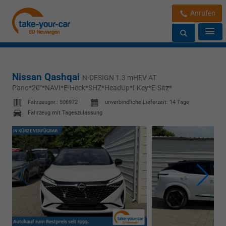
Anrufen
Nissan Qashqai
N-DESIGN 1.3 mHEV AT
Pano*20"*NAVI*E-Heck*SHZ*HeadUp*I-Key*E-Sitz*
Fahrzeugnr.:
506972
unverbindliche Lieferzeit:
14 Tage
Fahrzeug mit Tageszulassung