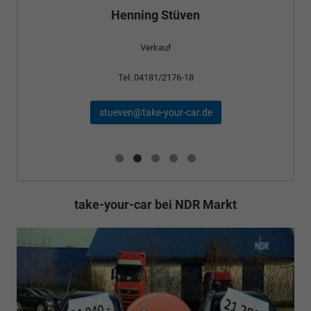
Henning Stüven
Verkauf
Tel. 04181/2176-18
stueven@take-your-car.de
take-your-car bei NDR Markt