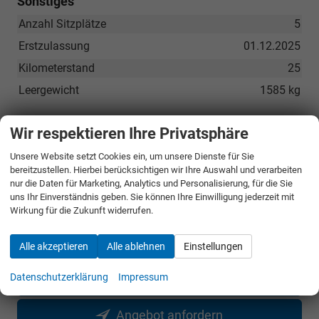
Sonstiges
Anzahl Sitzplätze
5
Erstzulassung
01.12.2025
Kilometerstand
25
Leergewicht
1585 kg
Wir respektieren Ihre Privatsphäre
UVP ohne
47.570,– €
Überführungskosten
Unsere Website setzt Cookies ein, um unsere Dienste für Sie
bereitzustellen. Hierbei berücksichtigen wir Ihre Auswahl und verarbeiten
Sie sparen:
16.720,– €
nur die Daten für Marketing, Analytics und Personalisierung, für die Sie
35,1%
uns Ihr Einverständnis geben. Sie können Ihre Einwilligung jederzeit mit
Wirkung für die Zukunft widerrufen.
30.850,– €
Gesamtpreis
incl. 19% MwSt. und den Kosten für Überführung und Kfz-Brief
Alle akzeptieren
Alle ablehnen
Einstellungen
Datenschutzerklärung
Impressum
Bestellunterlagen anfordern
Angebot anfordern