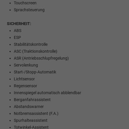
Touchscreen
Sprachsteuerung
SICHERHEIT:
ABS
ESP
Stabilitätskontrolle
ASC (Traktionskontrolle)
ASR (Antriebsschlupfregelung)
Servolenkung
Start-/Stopp-Automatik
Lichtsensor
Regensensor
Innenspiegel automatisch abblendbar
Berganfahrassistent
Abstandswarner
Notbremsassistent (F.A.)
Spurhalteassistent
Totwinkel-Assistent