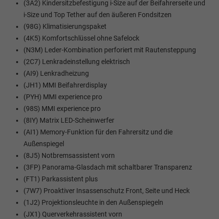
(3A2) Kindersitzbefestigung i-Size auf der Beifahrerseite und
i-Size und Top Tether auf den äußeren Fondsitzen
(98G) Klimatisierungspaket
(4K5) Komfortschlüssel ohne Safelock
(N3M) Leder-Kombination perforiert mit Rautensteppung
(2C7) Lenkradeinstellung elektrisch
(AI9) Lenkradheizung
(JH1) MMI Beifahrerdisplay
(PYH) MMI experience pro
(98S) MMI experience pro
(8IY) Matrix LED-Scheinwerfer
(AI1) Memory-Funktion für den Fahrersitz und die
Außenspiegel
(8J5) Notbremsassistent vorn
(3FP) Panorama-Glasdach mit schaltbarer Transparenz
(FT1) Parkassistent plus
(7W7) Proaktiver Insassenschutz Front, Seite und Heck
(1J2) Projektionsleuchte in den Außenspiegeln
(JX1) Querverkehrassistent vorn