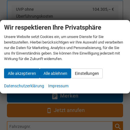
UVP ohne
104.305,– €
Überführungskosten
Sie sparen:
28.410,– €
Wir respektieren Ihre Privatsphäre
27,2%
Unsere Website setzt Cookies ein, um unsere Dienste für Sie
75.895,– €
Gesamtpreis
bereitzustellen. Hierbei berücksichtigen wir Ihre Auswahl und verarbeiten
nur die Daten für Marketing, Analytics und Personalisierung, für die Sie
incl. 19% MwSt. und den Kosten für Überführung und Kfz-Brief
uns Ihr Einverständnis geben. Sie können Ihre Einwilligung jederzeit mit
Wirkung für die Zukunft widerrufen.
Bestellunterlagen anfordern
Alle akzeptieren
Alle ablehnen
Einstellungen
Angebot anfordern
Datenschutzerklärung
Impressum
Merken
Jetzt anrufen
Fahrzeugnr.