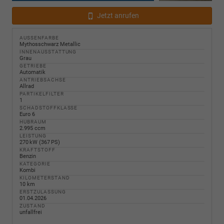
Jetzt anrufen
AUSSENFARBE
Mythosschwarz Metallic
INNENAUSSTATTUNG
Grau
GETRIEBE
Automatik
ANTRIEBSACHSE
Allrad
PARTIKELFILTER
1
SCHADSTOFFKLASSE
Euro 6
HUBRAUM
2.995 ccm
LEISTUNG
270 kW (367 PS)
KRAFTSTOFF
Benzin
KATEGORIE
Kombi
KILOMETERSTAND
10 km
ERSTZULASSUNG
01.04.2026
ZUSTAND
unfallfrei