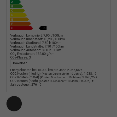
Verbrauch kombiniert:
7,90 l/100km
Verbrauch Innenstadt:
10,20 l/100km
Verbrauch Stadtrand:
7,50 l/100km
Verbrauch Landstraße:
7,10 l/100km
Verbrauch Autobahn:
8,00 l/100km
CO
-Emissionen:
182,00 g/km
2
CO
-Klasse:
G
2
Download
Energiekosten bei 15.000 km pro Jahr:
2.066,64 €
CO2 Kosten (niedrig)
:
1.638,- €
(Kosten Durchschnitt 10 Jahre)
CO2 Kosten (mittel)
:
3.890,25 €
(Kosten Durchschnitt 10 Jahre)
CO2 Kosten (hoch)
:
6.006,- €
(Kosten Durchschnitt 10 Jahre)
Jahressteuer:
276,- €