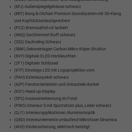
(6FJ) Außenspiegelgehäuse schwarz
(8RT) Bang & Olufsen Premium Soundsystem mit 3D-Klang
und Kopfstützenlautsprechern
(PC2) Bremssättel rot lackiert
(6NQ) Dachhimmel Stoff schwarz
(3S2) Dachreling Schwarz
(5MK) Dekoreinlagen Carbon Mikro-Köper Struktur
(8VY) Digitale OLED-Heckleuchten
(2F1) Digitaler Schlüssel
(9TF) Einstiegs-LED mit Logoprojektion vorn
(PAH) Exterieurpaket schwarz
(4ZP) Fensterzierleisten und Anbauteile dunkel
(KS1) Head-up-Display
(5P2) Insassenerkennung im Fond
(PWO) Interieur S mit Sportsitzen plus, Leder schwarz
(QJ1) Interieurapplikationen Aluminiumoptik
(Q8D) Interieurelemente umlaufend Mikrofaser Dinamica
(4H5) Kindersicherung, elektrisch betätigt