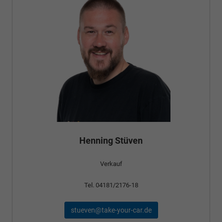
Henning Stüven
Verkauf
Tel. 04181/2176-18
stueven@take-your-car.de