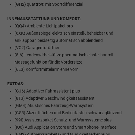
(GH2) quattro® mit Sportdifferenzial
INNENAUSSTATTUNG UND KOMFORT:
(QQ4) Ambiente-Lichtpaket pro
(6XK) Außenspiegel elektrisch einstell-, beheizbar und
anklappbar, beidseitig automatisch abblendend
(VC2) Garagentoröffner
(8I6) Lendenwirbelstütze pneumatisch einstellbar mit
Massagefunktion für die Vordersitze
(6E3) Komfortmittelarmlehne vorn
EXTRAS:
(GJ6) Adaptiver Fahrassistent plus
(8T3) Adaptiver Geschwindigkeitsassistent
(GM4) Akustisches Fahrzeug-Warnsystem
(GS5) Akzentflächen und Bedientasten schwarz glänzend
(99I) Assistenzpaket Schutz- und Warnsysteme plus
(IU6) Audi Application Store und Smartphone-Interface
(EM2) Aufmerksamkeits- und Müdigkeitserkennung