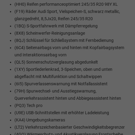
(HH0) Reifen performanceoptimiert 245/35 R20 98Y XL
(F19) Räder Audi Sport, Vielspeichen-S, schwarz metallic,
glanzgedreht, 8,5Jx20, Reifen 245/35 R20
(1BQ) S-Sportfahrwerk mit Dämpferregelung
(8X8) Scheinwerfer-Reinigungsanlage
(8QJ) Schlüssel für Schließsystem mit Fernbedienung
(6C4) Seitenairbags vorn und hinten mit Kopfairbagsystem
und Interaktionsairbag vorn
(QL5) Sonnenschutzverglasung abgedunkelt
(1XY) Sportlederlenkrad, 3-Speichen, oben und unten
abgeflacht mit Multifunktion und Schaltwippen
(6I5) Spurverlassenswarnung mit Notfallassistent
(79H) Spurwechsel- und Ausstiegswarnung,
Querverkehrassistent hinten und Abbiegeassistent hinten
(PQ3) Tech pro
(U9E) USB-Schnittstellen mit erhöhter Ladeleistung
(KA4) Umgebungskameras
(LT2) Verkehrszeichenbasierter Geschwindigkeitsbegrenzer
(4GQ) Wärmeschutz- und Akustikverglasung Frontscheibe