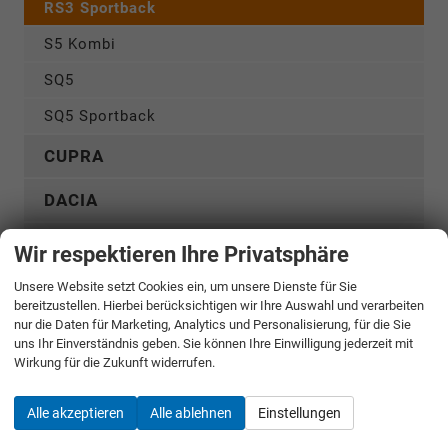
RS3 Sportback
S5 Kombi
SQ5
SQ5 Sportback
CUPRA
DACIA
FIAT
Wir respektieren Ihre Privatsphäre
FORD
Unsere Website setzt Cookies ein, um unsere Dienste für Sie
bereitzustellen. Hierbei berücksichtigen wir Ihre Auswahl und verarbeiten
nur die Daten für Marketing, Analytics und Personalisierung, für die Sie
GWM
uns Ihr Einverständnis geben. Sie können Ihre Einwilligung jederzeit mit
Wirkung für die Zukunft widerrufen.
HYUNDAI
Alle akzeptieren
Alle ablehnen
Einstellungen
KGM