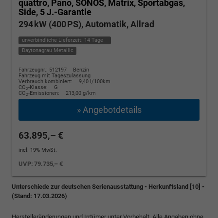
quattro, Pano, SONOS, Matrix, Sportabgas,
Side, 5 J.-Garantie
294 kW (400 PS), Automatik, Allrad
unverbindliche Lieferzeit:
14 Tage
Daytonagrau Metallic
Fahrzeugnr.: 512197
Benzin
Fahrzeug mit Tageszulassung
Verbrauch kombiniert:
9,40 l/100km
CO
-Klasse:
G
2
CO
-Emissionen:
213,00 g/km
2
» Angebotdetails
63.895,– €
incl. 19% MwSt.
UVP:
79.735,– €
Unterschiede zur deutschen Serienausstattung - Herkunftsland [10] -
(Stand: 17.03.2026)
Herstelleränderungen und Irrtümer unter Vorbehalt. Alle Angaben ohne