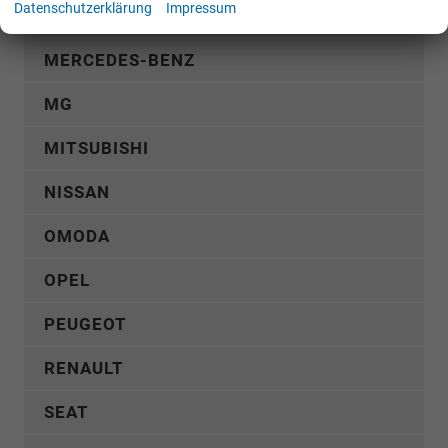
Datenschutzerklärung
Impressum
KIA
MERCEDES-BENZ
MG
MITSUBISHI
NISSAN
OMODA
OPEL
PEUGEOT
RENAULT
SEAT