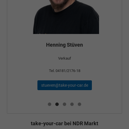
Henning Stüven
Verkauf
Tel. 04181/2176-18
stueven@take-your-car.de
take-your-car bei NDR Markt