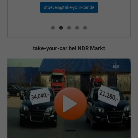
stueven@take-your-car.de
take-your-car bei NDR Markt