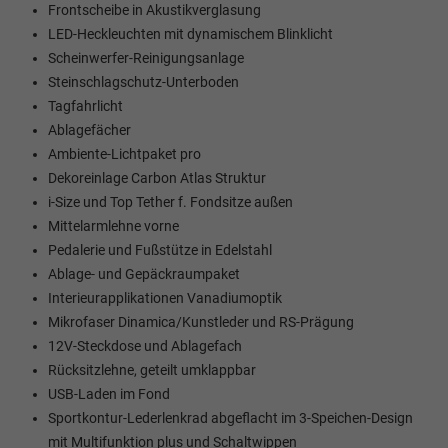
Frontscheibe in Akustikverglasung
LED-Heckleuchten mit dynamischem Blinklicht
Scheinwerfer-Reinigungsanlage
Steinschlagschutz-Unterboden
Tagfahrlicht
Ablagefächer
Ambiente-Lichtpaket pro
Dekoreinlage Carbon Atlas Struktur
i-Size und Top Tether f. Fondsitze außen
Mittelarmlehne vorne
Pedalerie und Fußstütze in Edelstahl
Ablage- und Gepäckraumpaket
Interieurapplikationen Vanadiumoptik
Mikrofaser Dinamica/Kunstleder und RS-Prägung
12V-Steckdose und Ablagefach
Rücksitzlehne, geteilt umklappbar
USB-Laden im Fond
Sportkontur-Lederlenkrad abgeflacht im 3-Speichen-Design
mit Multifunktion plus und Schaltwippen