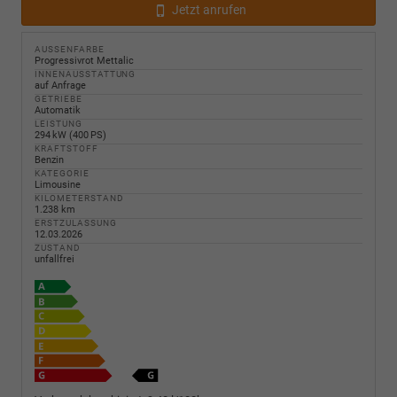
Jetzt anrufen
AUSSENFARBE
Progressivrot Mettalic
INNENAUSSTATTUNG
auf Anfrage
GETRIEBE
Automatik
LEISTUNG
294 kW (400 PS)
KRAFTSTOFF
Benzin
KATEGORIE
Limousine
KILOMETERSTAND
1.238 km
ERSTZULASSUNG
12.03.2026
ZUSTAND
unfallfrei