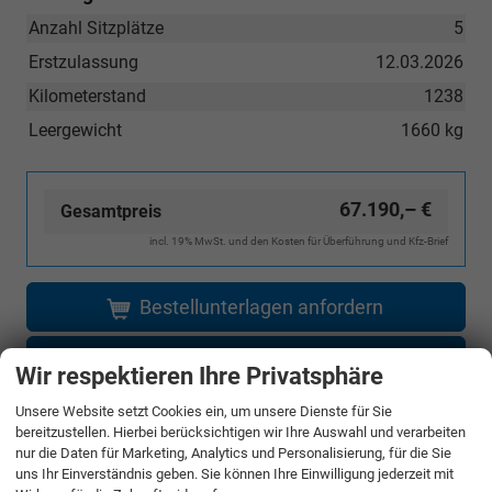
Anzahl Sitzplätze
5
Erstzulassung
12.03.2026
Kilometerstand
1238
Leergewicht
1660 kg
67.190,– €
Gesamtpreis
incl. 19% MwSt. und den Kosten für Überführung und Kfz-Brief
Bestellunterlagen anfordern
Angebot anfordern
Wir respektieren Ihre Privatsphäre
Unsere Website setzt Cookies ein, um unsere Dienste für Sie
Merken
bereitzustellen. Hierbei berücksichtigen wir Ihre Auswahl und verarbeiten
nur die Daten für Marketing, Analytics und Personalisierung, für die Sie
Jetzt anrufen
uns Ihr Einverständnis geben. Sie können Ihre Einwilligung jederzeit mit