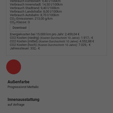
Verbrauch kombiniert:
9,40 l/100km
Verbrauch Innenstadt:
14,50 l/100km
Verbrauch Stadtrand:
9,40 l/100km
Verbrauch Landstraße:
8,00 l/100km
Verbrauch Autobahn:
8,70 l/100km
CO
-Emissionen:
213,00 g/km
2
CO
-Klasse:
G
2
Download
Energiekosten bei 15.000 km pro Jahr:
2.459,04 €
CO2 Kosten (niedrig)
:
1.917,- €
(Kosten Durchschnitt 10 Jahre)
CO2 Kosten (mittel)
:
4.552,88 €
(Kosten Durchschnitt 10 Jahre)
CO2 Kosten (hoch)
:
7.029,- €
(Kosten Durchschnitt 10 Jahre)
Jahressteuer:
332,- €
Außenfarbe
Progressivrot Mettalic
Innenausstattung
auf Anfrage