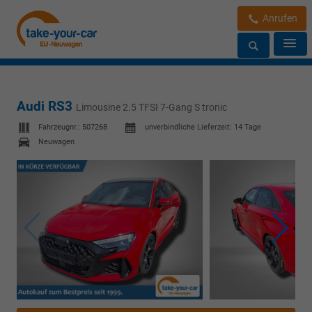
Anrufen
Audi RS3
Limousine 2.5 TFSI 7-Gang S tronic
Fahrzeugnr.:
507268
unverbindliche Lieferzeit:
14 Tage
Neuwagen