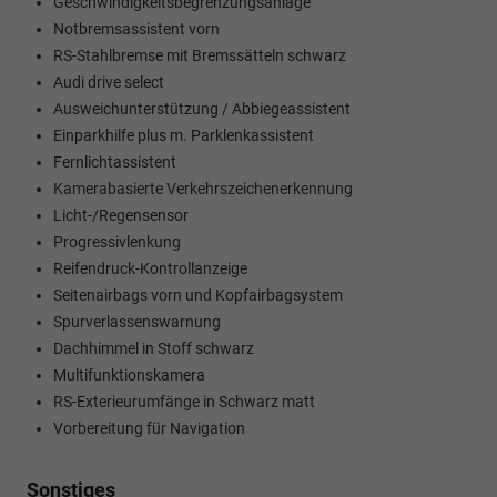
Geschwindigkeitsbegrenzungsanlage
Notbremsassistent vorn
RS-Stahlbremse mit Bremssätteln schwarz
Audi drive select
Ausweichunterstützung / Abbiegeassistent
Einparkhilfe plus m. Parklenkassistent
Fernlichtassistent
Kamerabasierte Verkehrszeichenerkennung
Licht-/Regensensor
Progressivlenkung
Reifendruck-Kontrollanzeige
Seitenairbags vorn und Kopfairbagsystem
Spurverlassenswarnung
Dachhimmel in Stoff schwarz
Multifunktionskamera
RS-Exterieurumfänge in Schwarz matt
Vorbereitung für Navigation
Sonstiges