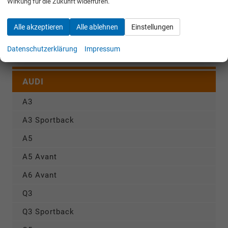
Wirkung für die Zukunft widerrufen.
Fahrzeugnr.
Alle akzeptieren
Alle ablehnen
Einstellungen
Rückruf anfordern
Datenschutzerklärung
Impressum
AUDI
A3
A3 Sportback
A5
A5 Avant
A6 Avant
Q3
Q3 Sportback