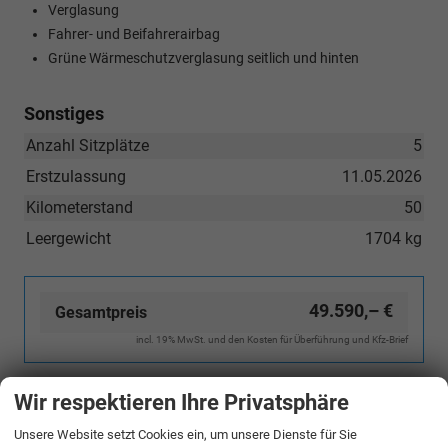
Verglasung
Fahrer- und Beifahrerairbag
Grüne Wärmeschutzverglasung seitlich und hinten
Sonstiges
Anzahl Sitzplätze
5
Erstzulassung
11.05.2026
Kilometerstand
50
Leergewicht
1704 kg
49.590,– €
Gesamtpreis
incl. 19% MwSt. und den Kosten für Überführung und Kfz-Brief
Bestellunterlagen anfordern
Wir respektieren Ihre Privatsphäre
Unsere Website setzt Cookies ein, um unsere Dienste für Sie