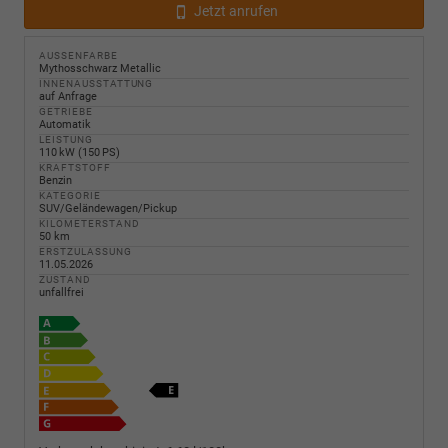
Jetzt anrufen
AUSSENFARBE
Mythosschwarz Metallic
INNENAUSSTATTUNG
auf Anfrage
GETRIEBE
Automatik
LEISTUNG
110 kW (150 PS)
KRAFTSTOFF
Benzin
KATEGORIE
SUV/Geländewagen/Pickup
KILOMETERSTAND
50 km
ERSTZULASSUNG
11.05.2026
ZUSTAND
unfallfrei