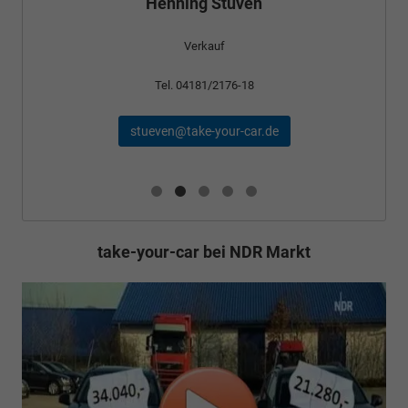
Henning Stüven
Verkauf
Tel. 04181/2176-18
stueven@take-your-car.de
take-your-car bei NDR Markt