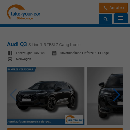
Anrufen
Audi Q3
S Line 1.5 TFSI 7-Gang tronic
Fahrzeugnr.:
507254
unverbindliche Lieferzeit:
14 Tage
Neuwagen