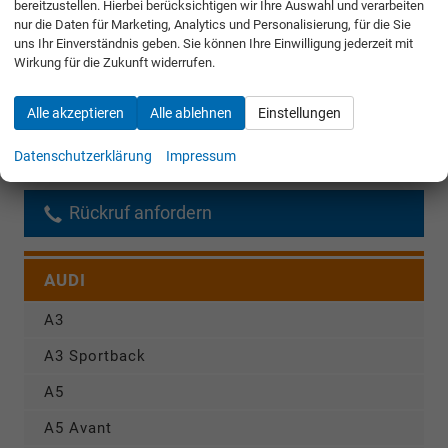
Angebot anfordern
bereitzustellen. Hierbei berücksichtigen wir Ihre Auswahl und verarbeiten
nur die Daten für Marketing, Analytics und Personalisierung, für die Sie
uns Ihr Einverständnis geben. Sie können Ihre Einwilligung jederzeit mit
Merken
Wirkung für die Zukunft widerrufen.
Jetzt anrufen
Alle akzeptieren
Alle ablehnen
Einstellungen
Fahrzeugnr.
Datenschutzerklärung
Impressum
Rückruf anfordern
AUDI
A3
A3 Sportback
A5
A5 Avant