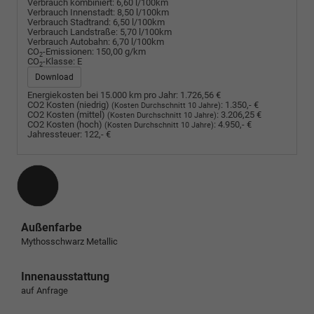
Verbrauch kombiniert:
6,60 l/100km
Verbrauch Innenstadt:
8,50 l/100km
Verbrauch Stadtrand:
6,50 l/100km
Verbrauch Landstraße:
5,70 l/100km
Verbrauch Autobahn:
6,70 l/100km
CO
-Emissionen:
150,00 g/km
2
CO
-Klasse:
E
2
Download
Energiekosten bei 15.000 km pro Jahr:
1.726,56 €
CO2 Kosten (niedrig)
:
1.350,- €
(Kosten Durchschnitt 10 Jahre)
CO2 Kosten (mittel)
:
3.206,25 €
(Kosten Durchschnitt 10 Jahre)
CO2 Kosten (hoch)
:
4.950,- €
(Kosten Durchschnitt 10 Jahre)
Jahressteuer:
122,- €
Außenfarbe
Mythosschwarz Metallic
Innenausstattung
auf Anfrage