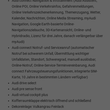
Audi connect Navigation & Infotainment (Audi Assistent,
Online POI, Online Verkehrsinfos, Gefahrenmeldungen,
Online Verkehrszeichenerkennung, Themenzugang, Wetter,
Kalender, Nachrichten, Online Media Streaming, myAudi
Navigation, Google Earth-basierte Online-
Navigationszielsuche, 3D-Kartenansicht, Online- und
Hybridradio, Lizenz für drei Jahre, danach verlängerbar über
myAudi)
Audi connect Notruf- und Serviceanruf (automatischer
Notruf bei schwerem Unfall, Übermittlung wichtiger
Unfalldaten, Standort, Schweregrad, manuell auslösbar,
Online-Notruf, Online-Service-Terminvereinbarung, Audi
connect Fahrzeugsteuerungsfunktionen, integrierte SIM-
Karte, 10 Jahre in bestimmten Ländern verfügbar)
Audi drive select
Audi pre sense front
Audi virtual cockpit plus
Kofferraumklappe elektrisch öffnend und schließend
Dekoreinlage: Vulkangrau Feinlack