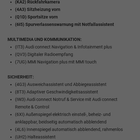
(KA2) Rückfahrkamera
(4A3) Sitzheizung vorn
(Q1D) Sportsitze vorn
(6I5) Spurverlassenswarnung mit Notfallassistent
MULTIMEDIA UND KOMMUNIKATION:
(IT3) Audi connect Navigation & Infotainment plus
(QV3) Digitaler Radioempfang
(7UG) MMI Navigation plus mit MMI touch
SICHERHEIT:
(4G3) Ausweichassistent und Abbiegeassistent
(8T3) Adaptiver Geschwindigkeitsassistent
(IW3) Audi connect Notruf & Service mit Audi connect
Remote & Control
(6XI) Außenspiegel elektrisch einstell-, beheiz- und
anklappbar, beidseitig automatisch abblendend
(4L6) Innenspiegel automatisch abblendend, rahmenlos
(UH2) Halteassistent