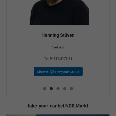
Henning Stüven
Verkauf
Tel. 04181/2176-18
stueven@take-your-car.de
take-your-car bei NDR Markt