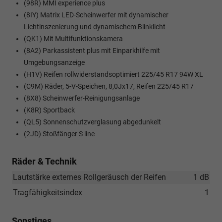
(98R) MMI experience plus
(8IY) Matrix LED-Scheinwerfer mit dynamischer
Lichtinszenierung und dynamischem Blinklicht
(QK1) Mit Multifunktionskamera
(8A2) Parkassistent plus mit Einparkhilfe mit
Umgebungsanzeige
(H1V) Reifen rollwiderstandsoptimiert 225/45 R17 94W XL
(C9M) Räder, 5-V-Speichen, 8,0Jx17, Reifen 225/45 R17
(8X8) Scheinwerfer-Reinigungsanlage
(K8R) Sportback
(QL5) Sonnenschutzverglasung abgedunkelt
(2JD) Stoßfänger S line
Räder & Technik
Lautstärke externes Rollgeräusch der Reifen
1 dB
Tragfähigkeitsindex
1
Sonstiges