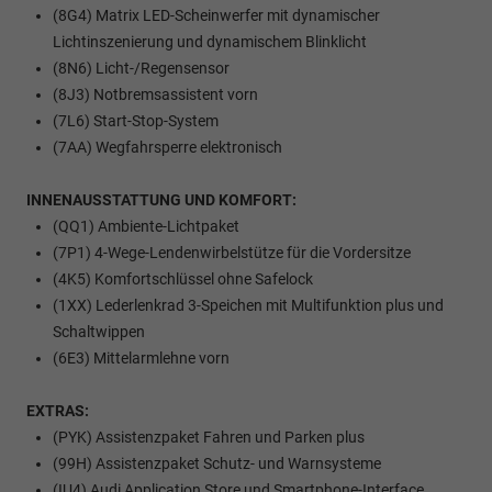
(8G4) Matrix LED-Scheinwerfer mit dynamischer
Lichtinszenierung und dynamischem Blinklicht
(8N6) Licht-/Regensensor
(8J3) Notbremsassistent vorn
(7L6) Start-Stop-System
(7AA) Wegfahrsperre elektronisch
INNENAUSSTATTUNG UND KOMFORT:
(QQ1) Ambiente-Lichtpaket
(7P1) 4-Wege-Lendenwirbelstütze für die Vordersitze
(4K5) Komfortschlüssel ohne Safelock
(1XX) Lederlenkrad 3-Speichen mit Multifunktion plus und
Schaltwippen
(6E3) Mittelarmlehne vorn
EXTRAS:
(PYK) Assistenzpaket Fahren und Parken plus
(99H) Assistenzpaket Schutz- und Warnsysteme
(IU4) Audi Application Store und Smartphone-Interface