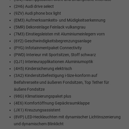
(2H6) Audi drive select
(9ZV) Audi phone box light
(EM3) Aufmerksamkeits- und Müdigkeitserkennung
(5MR) Dekoreinlage Feinlack vulkangrau
(7M3) Einstiegsleisten mit Aluminiumeinlegern vorn
(6Y2) Geschwindigkeitsbegrenzungsanlage
(PYG) Infotainmentpaket Connectivity
(PWD) Interieur mit Sportsitzen, Stoff schwarz
(QJ1) Interieurapplikationen Aluminiumoptik
(4H5) Kindersicherung elektrisch
(3A2) Kindersitzbefestigung i-Size-konform auf
Beifahrerseite und äußeren Fondsitzen, Top Tether für
äußere Fondsitze
(98G) Klimatisierungspaket plus
(4E6) Komfortöffnung Gepäckraumklappe
(JX1) Kreuzungsassistent
(8VP) LED-Heckleuchten mit dynamischer Lichtinszenierung
und dynamischem Blinklicht