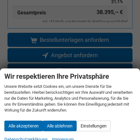
21,1%
38.395,– €
Gesamtpreis
incl. 19% MwSt. und den Kosten für Überführung und Kfz-Brief
Bestellunterlagen anfordern
Angebot anfordern
Merken
Wir respektieren Ihre Privatsphäre
Jetzt anrufen
Unsere Website setzt Cookies ein, um unsere Dienste für Sie
bereitzustellen. Hierbei berücksichtigen wir Ihre Auswahl und verarbeiten
nur die Daten für Marketing, Analytics und Personalisierung, für die Sie
Fahrzeugnr.
uns Ihr Einverständnis geben. Sie können Ihre Einwilligung jederzeit mit
Wirkung für die Zukunft widerrufen.
Rückruf anfordern
Alle akzeptieren
Alle ablehnen
Einstellungen
Datenschutzerklärung
Impressum