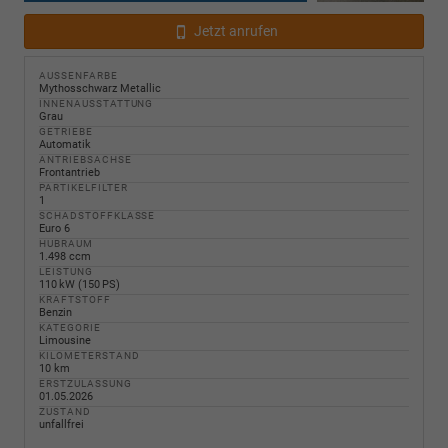
Jetzt anrufen
AUSSENFARBE
Mythosschwarz Metallic
INNENAUSSTATTUNG
Grau
GETRIEBE
Automatik
ANTRIEBSACHSE
Frontantrieb
PARTIKELFILTER
1
SCHADSTOFFKLASSE
Euro 6
HUBRAUM
1.498 ccm
LEISTUNG
110 kW (150 PS)
KRAFTSTOFF
Benzin
KATEGORIE
Limousine
KILOMETERSTAND
10 km
ERSTZULASSUNG
01.05.2026
ZUSTAND
unfallfrei