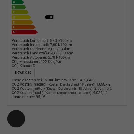
Verbrauch kombiniert:
5,40 l/100km
Verbrauch Innenstadt:
7,00 l/100km
Verbrauch Stadtrand:
5,00 l/100km
Verbrauch Landstraße:
4,60 l/100km
Verbrauch Autobahn:
5,70 l/100km
CO
-Emissionen:
122,00 g/km
2
CO
-Klasse:
D
2
Download
Energiekosten bei 15.000 km pro Jahr:
1.412,64 €
CO2 Kosten (niedrig)
:
1.098,- €
(Kosten Durchschnitt 10 Jahre)
CO2 Kosten (mittel)
:
2.607,75 €
(Kosten Durchschnitt 10 Jahre)
CO2 Kosten (hoch)
:
4.026,- €
(Kosten Durchschnitt 10 Jahre)
Jahressteuer:
85,- €