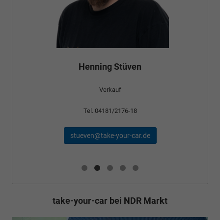
Henning Stüven
Verkauf
Tel. 04181/2176-18
stueven@take-your-car.de
take-your-car bei NDR Markt