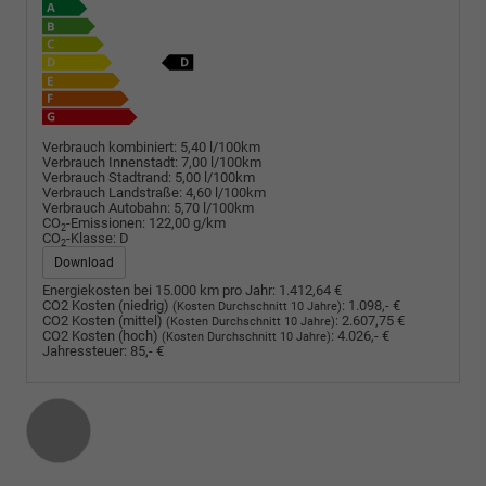
Verbrauch kombiniert:
5,40 l/100km
Verbrauch Innenstadt:
7,00 l/100km
Verbrauch Stadtrand:
5,00 l/100km
Verbrauch Landstraße:
4,60 l/100km
Verbrauch Autobahn:
5,70 l/100km
CO
-Emissionen:
122,00 g/km
2
CO
-Klasse:
D
2
Download
Energiekosten bei 15.000 km pro Jahr:
1.412,64 €
CO2 Kosten (niedrig)
:
1.098,- €
(Kosten Durchschnitt 10 Jahre)
CO2 Kosten (mittel)
:
2.607,75 €
(Kosten Durchschnitt 10 Jahre)
CO2 Kosten (hoch)
:
4.026,- €
(Kosten Durchschnitt 10 Jahre)
Jahressteuer:
85,- €