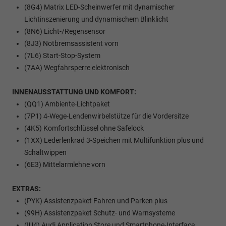
(8G4) Matrix LED-Scheinwerfer mit dynamischer
Lichtinszenierung und dynamischem Blinklicht
(8N6) Licht-/Regensensor
(8J3) Notbremsassistent vorn
(7L6) Start-Stop-System
(7AA) Wegfahrsperre elektronisch
INNENAUSSTATTUNG UND KOMFORT:
(QQ1) Ambiente-Lichtpaket
(7P1) 4-Wege-Lendenwirbelstütze für die Vordersitze
(4K5) Komfortschlüssel ohne Safelock
(1XX) Lederlenkrad 3-Speichen mit Multifunktion plus und
Schaltwippen
(6E3) Mittelarmlehne vorn
EXTRAS:
(PYK) Assistenzpaket Fahren und Parken plus
(99H) Assistenzpaket Schutz- und Warnsysteme
(IU4) Audi Application Store und Smartphone-Interface