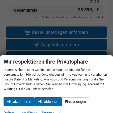
21,1%
38.395,– €
Gesamtpreis
incl. 19% MwSt. und den Kosten für Überführung und Kfz-Brief
Bestellunterlagen anfordern
Angebot anfordern
Merken
Wir respektieren Ihre Privatsphäre
Jetzt anrufen
Unsere Website setzt Cookies ein, um unsere Dienste für Sie
bereitzustellen. Hierbei berücksichtigen wir Ihre Auswahl und verarbeiten
nur die Daten für Marketing, Analytics und Personalisierung, für die Sie
Fahrzeugnr.
uns Ihr Einverständnis geben. Sie können Ihre Einwilligung jederzeit mit
Wirkung für die Zukunft widerrufen.
Rückruf anfordern
Alle akzeptieren
Alle ablehnen
Einstellungen
Datenschutzerklärung
Impressum