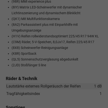
(98R) MMI experience plus
(8IY) Matrix LED-Scheinwerfer mit dynamischer
Lichtinszenierung und dynamischem Blinklicht
(QK1) Mit Multifunktionskamera
(8A2) Parkassistent plus mit Einparkhilfe mit
Umgebungsanzeige
(H1V) Reifen rollwiderstandsoptimiert 225/45 R17 94W XL
(C9M) Räder, 5-V-Speichen, 8,0Jx17, Reifen 225/45 R17
(8X8) Scheinwerfer-Reinigungsanlage
(K8R) Sportback
(QL5) Sonnenschutzverglasung abgedunkelt
(2JD) Stoßfänger S line
Räder & Technik
Lautstärke externes Rollgeräusch der Reifen
1 dB
Tragfähigkeitsindex
1
Sonstiges