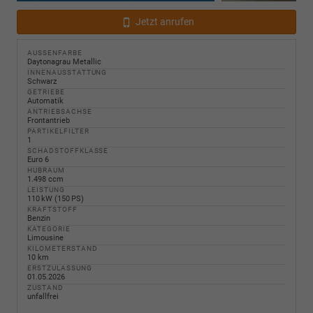
Jetzt anrufen
AUSSENFARBE
Daytonagrau Metallic
INNENAUSSTATTUNG
Schwarz
GETRIEBE
Automatik
ANTRIEBSACHSE
Frontantrieb
PARTIKELFILTER
1
SCHADSTOFFKLASSE
Euro 6
HUBRAUM
1.498 ccm
LEISTUNG
110 kW (150 PS)
KRAFTSTOFF
Benzin
KATEGORIE
Limousine
KILOMETERSTAND
10 km
ERSTZULASSUNG
01.05.2026
ZUSTAND
unfallfrei