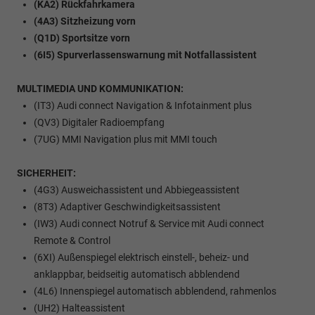
(KA2) Rückfahrkamera
(4A3) Sitzheizung vorn
(Q1D) Sportsitze vorn
(6I5) Spurverlassenswarnung mit Notfallassistent
MULTIMEDIA UND KOMMUNIKATION:
(IT3) Audi connect Navigation & Infotainment plus
(QV3) Digitaler Radioempfang
(7UG) MMI Navigation plus mit MMI touch
SICHERHEIT:
(4G3) Ausweichassistent und Abbiegeassistent
(8T3) Adaptiver Geschwindigkeitsassistent
(IW3) Audi connect Notruf & Service mit Audi connect
Remote & Control
(6XI) Außenspiegel elektrisch einstell-, beheiz- und
anklappbar, beidseitig automatisch abblendend
(4L6) Innenspiegel automatisch abblendend, rahmenlos
(UH2) Halteassistent