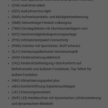
(2H6) Audi drive select
(9ZV) Audi phone box light
(EM3) Aufmerksamkeits- und Müdigkeitserkennung
(5MR) Dekoreinlage Feinlack vulkangrau
(7M3) Einstiegsleisten mit Aluminiumeinlegern vorn
(6Y2) Geschwindigkeitsbegrenzungsanlage
(PYG) Infotainmentpaket Connectivity
(PWD) Interieur mit Sportsitzen, Stoff schwarz
(QJ1) Interieurapplikationen Aluminiumoptik
(4H5) Kindersicherung elektrisch
(3A2) Kindersitzbefestigung i-Size-konform auf
Beifahrerseite und äußeren Fondsitzen, Top Tether für
äußere Fondsitze
(98G) Klimatisierungspaket plus
(4E6) Komfortöffnung Gepäckraumklappe
(JX1) Kreuzungsassistent
(8VP) LED-Heckleuchten mit dynamischer Lichtinszenierung
und dynamischem Blinklicht