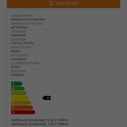
Jetzt anrufen
AUSSENFARBE
Mythosschwarz Metallic
INNENAUSSTATTUNG
auf Anfrage
GETRIEBE
Automatik
LEISTUNG
110 kW (150 PS)
KRAFTSTOFF
Diesel
KATEGORIE
Limousine
KILOMETERSTAND
50 km
ZUSTAND
unfallfrei
Verbrauch kombiniert:
5,60 l/100km
Verbrauch Innenstadt:
7,30 l/100km