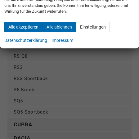
Q3
uns Ihr Einverständnis geben. Sie können Ihre Einwilligung jederzeit mit
Q3 Sportback
Wirkung für die Zukunft widerrufen.
Q5
Alle akzeptieren
Alle ablehnen
Einstellungen
Q5 Sportback
Datenschutzerklärung
Impressum
Q7
RS Q8
RS3
RS3 Sportback
S5 Kombi
SQ5
SQ5 Sportback
CUPRA
DACIA