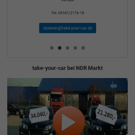
Tel. 04181/2176-18
stueven@take-your-car.de
take-your-car bei NDR Markt