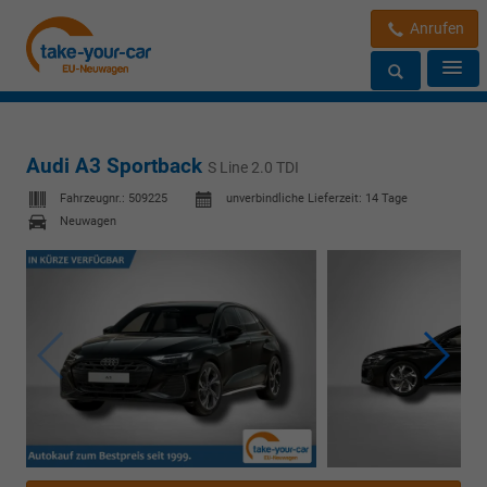
Anrufen
Audi A3 Sportback
S Line 2.0 TDI
Fahrzeugnr.:
509225
unverbindliche Lieferzeit:
14 Tage
Neuwagen