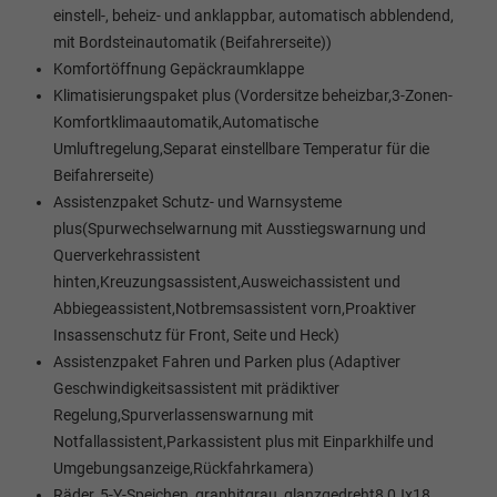
einstell-, beheiz- und anklappbar, automatisch abblendend,
mit Bordsteinautomatik (Beifahrerseite))
Komfortöffnung Gepäckraumklappe
Klimatisierungspaket plus (Vordersitze beheizbar,3-Zonen-
Komfortklimaautomatik,Automatische
Umluftregelung,Separat einstellbare Temperatur für die
Beifahrerseite)
Assistenzpaket Schutz- und Warnsysteme
plus(Spurwechselwarnung mit Ausstiegswarnung und
Querverkehrassistent
hinten,Kreuzungsassistent,Ausweichassistent und
Abbiegeassistent,Notbremsassistent vorn,Proaktiver
Insassenschutz für Front, Seite und Heck)
Assistenzpaket Fahren und Parken plus (Adaptiver
Geschwindigkeitsassistent mit prädiktiver
Regelung,Spurverlassenswarnung mit
Notfallassistent,Parkassistent plus mit Einparkhilfe und
Umgebungsanzeige,Rückfahrkamera)
Räder, 5-Y-Speichen, graphitgrau, glanzgedreht8,0Jx18,