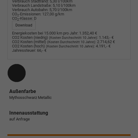
Verbrauch Stadtrand:
5,30 l/100km
Verbrauch Landstraße:
5,10 l/100km
Verbrauch Autobahn:
5,70 l/100km
CO
-Emissionen:
127,00 g/km
2
CO
-Klasse:
D
2
Download
Energiekosten bei 15.000 km pro Jahr:
1.352,40 €
CO2 Kosten (niedrig)
:
1.143,- €
(Kosten Durchschnitt 10 Jahre)
CO2 Kosten (mittel)
:
2.714,62 €
(Kosten Durchschnitt 10 Jahre)
CO2 Kosten (hoch)
:
4.191,- €
(Kosten Durchschnitt 10 Jahre)
Jahressteuer:
66,- €
Außenfarbe
Mythosschwarz Metallic
Innenausstattung
auf Anfrage