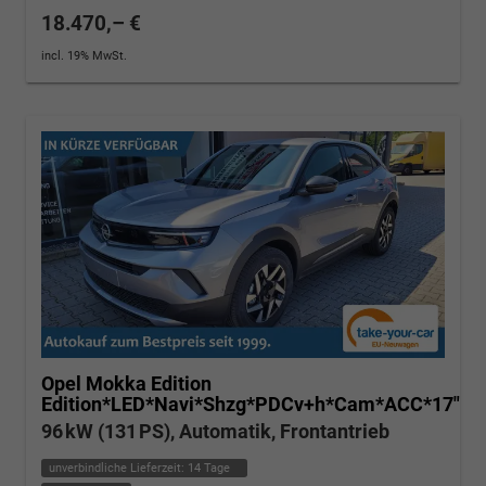
18.470,– €
incl. 19% MwSt.
Opel Mokka
Edition
Edition*LED*Navi*Shzg*PDCv+h*Cam*ACC*17"
96 kW (131 PS), Automatik, Frontantrieb
unverbindliche Lieferzeit:
14 Tage