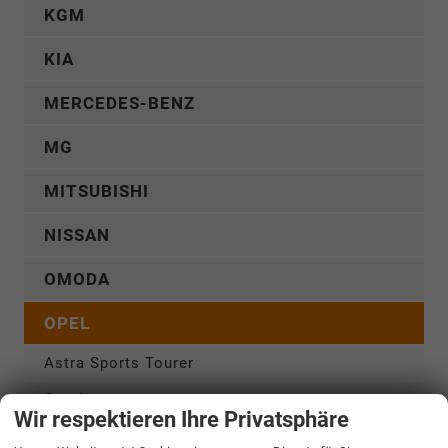
KGM
KIA
MERCEDES-BENZ
MG
MITSUBISHI
NISSAN
OMODA
OPEL
Astra Sports Tourer
Combo
Wir respektieren Ihre Privatsphäre
Combo Cargo