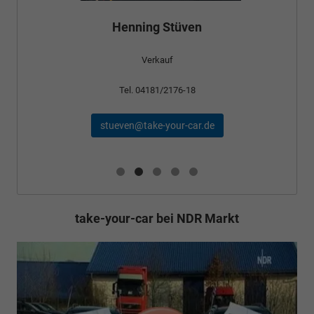
Henning Stüven
Verkauf
Tel. 04181/2176-18
stueven@take-your-car.de
take-your-car bei NDR Markt