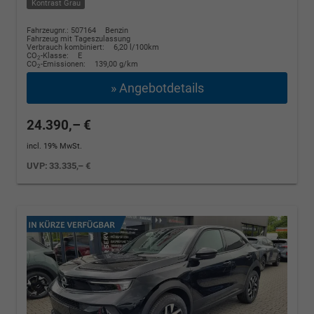
Kontrast Grau
Fahrzeugnr.: 507164
Benzin
Fahrzeug mit Tageszulassung
Verbrauch kombiniert:
6,20 l/100km
CO
-Klasse:
E
2
CO
-Emissionen:
139,00 g/km
2
» Angebotdetails
24.390,– €
incl. 19% MwSt.
UVP:
33.335,– €