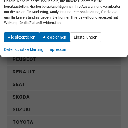
Unsere Website setzt Cookies ein, um unsere Dienste für Sie
Corsa
bereitzustellen. Hierbei berücksichtigen wir Ihre Auswahl und verarbeiten
nur die Daten für Marketing, Analytics und Personalisierung, für die Sie
Frontera
uns Ihr Einverständnis geben. Sie können Ihre Einwilligung jederzeit mit
Wirkung für die Zukunft widerrufen.
Mokka
Alle akzeptieren
Alle ablehnen
Einstellungen
Movano Kastenwagen
Vivaro
Datenschutzerklärung
Impressum
PEUGEOT
RENAULT
SEAT
SKODA
SUZUKI
TOYOTA