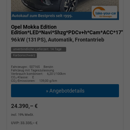
Opel Mokka
Edition
Edition*LED*Navi*Shzg*PDCv+h*Cam*ACC*17"
96 kW (131 PS), Automatik, Frontantrieb
unverbindliche Lieferzeit:
14 Tage
Karbonschwarz
Fahrzeugnr.: 507165
Benzin
Fahrzeug mit Tageszulassung
Verbrauch kombiniert:
6,20 l/100km
CO
-Klasse:
E
2
CO
-Emissionen:
139,00 g/km
2
» Angebotdetails
24.390,– €
incl. 19% MwSt.
UVP:
33.335,– €