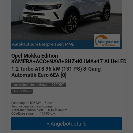
Opel Mokka
Edition
KAMERA+ACC+NAVI+SHZ+KLIMA+17"ALU+LED
1.2 Turbo AT8 96 kW (131 PS) 8-Gang-
Automatik Euro 6EA [0]
unverbindliche Lieferzeit: SOFORT
Arktis Weiß
Fahrzeugnr.: 503439
Benzin
Jungwagen/Gebrauchtwagen
Verbrauch kombiniert:
6,10 l/100km
CO
-Emissionen:
137,00 g/km
2
» Angebotdetails