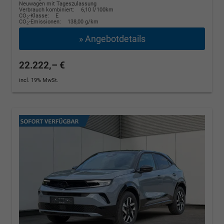
Neuwagen mit Tageszulassung
Verbrauch kombiniert:
6,10 l/100km
CO
-Klasse:
E
2
CO
-Emissionen:
138,00 g/km
2
» Angebotdetails
22.222,– €
incl. 19% MwSt.