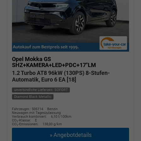
Opel Mokka
GS
SHZ+KAMERA+LED+PDC+17"LM
1.2 Turbo AT8 96kW (130PS) 8-Stufen-
Automatik, Euro 6 EA [18]
unverbindliche Lieferzeit: SOFORT
Diamond Black Metallic
Fahrzeugnr.: 505114
Benzin
Neuwagen mit Tageszulassung
Verbrauch kombiniert:
6,10 l/100km
CO
-Klasse:
E
2
CO
-Emissionen:
138,00 g/km
2
» Angebotdetails