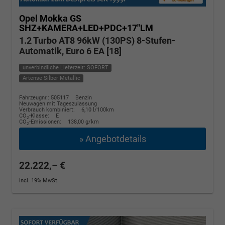
Opel Mokka
GS
SHZ+KAMERA+LED+PDC+17"LM
1.2 Turbo AT8 96kW (130PS) 8-Stufen-
Automatik, Euro 6 EA [18]
unverbindliche Lieferzeit: SOFORT
Artense Silber Metallic
Fahrzeugnr.: 505117
Benzin
Neuwagen mit Tageszulassung
Verbrauch kombiniert:
6,10 l/100km
CO
-Klasse:
E
2
CO
-Emissionen:
138,00 g/km
2
» Angebotdetails
22.222,– €
incl. 19% MwSt.