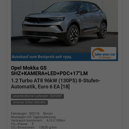
Opel Mokka
GS
SHZ+KAMERA+LED+PDC+17"LM
1.2 Turbo AT8 96kW (130PS) 8-Stufen-
Automatik, Euro 6 EA [18]
unverbindliche Lieferzeit: SOFORT
Artense Silber Metallic
Fahrzeugnr.: 505116
Benzin
Neuwagen mit Tageszulassung
Verbrauch kombiniert:
6,10 l/100km
CO
-Klasse:
E
2
CO
-Emissionen:
138,00 g/km
2