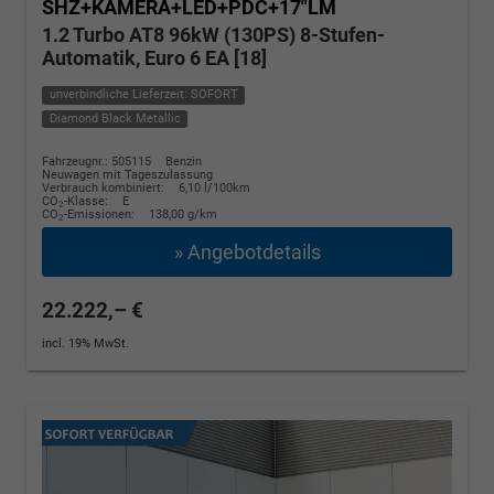
SHZ+KAMERA+LED+PDC+17"LM
1.2 Turbo AT8 96kW (130PS) 8-Stufen-
Automatik, Euro 6 EA [18]
unverbindliche Lieferzeit: SOFORT
Diamond Black Metallic
Fahrzeugnr.: 505115
Benzin
Neuwagen mit Tageszulassung
Verbrauch kombiniert:
6,10 l/100km
CO
-Klasse:
E
2
CO
-Emissionen:
138,00 g/km
2
» Angebotdetails
22.222,– €
incl. 19% MwSt.