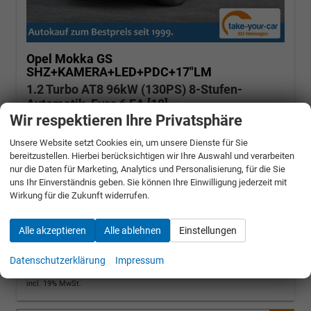
Opel Mokka
GS
SHZ+KAMERA+LED+PDC+17"LM
1.2 Turbo AT8 96kW (130PS) 8-Stufen-
Automatik, Euro 6 EA [18]
Wir respektieren Ihre Privatsphäre
unverbindliche Lieferzeit: SOFORT
Grafik Grau
Unsere Website setzt Cookies ein, um unsere Dienste für Sie
bereitzustellen. Hierbei berücksichtigen wir Ihre Auswahl und verarbeiten
nur die Daten für Marketing, Analytics und Personalisierung, für die Sie
Fahrzeugnr.: 505121
Benzin
Neuwagen mit Tageszulassung
uns Ihr Einverständnis geben. Sie können Ihre Einwilligung jederzeit mit
Verbrauch kombiniert:
6,10 l/100km
CO
-Klasse:
E
Wirkung für die Zukunft widerrufen.
2
CO
-Emissionen:
138,00 g/km
2
» Angebotdetails
Alle akzeptieren
Alle ablehnen
Einstellungen
22.222,– €
Datenschutzerklärung
Impressum
incl. 19% MwSt.