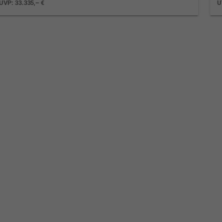
UVP:
33.335,– €
U