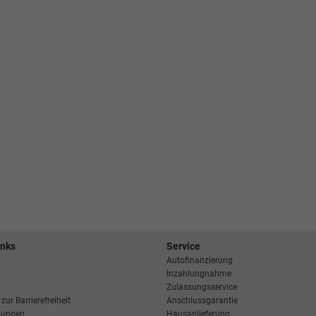
inks
Service
Autofinanzierung
Inzahlungnahme
Zulassungsservice
zur Barrierefreiheit
Anschlussgarantie
llungen
Hausanlieferung