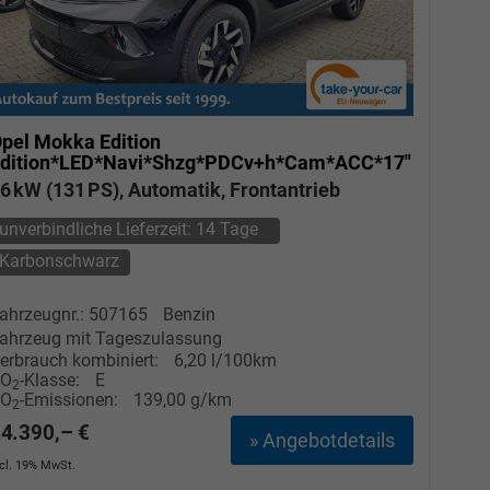
pel Mokka
Edition
dition*LED*Navi*Shzg*PDCv+h*Cam*ACC*17"
6 kW (131 PS), Automatik, Frontantrieb
unverbindliche Lieferzeit:
14 Tage
Karbonschwarz
ahrzeugnr.: 507165
Benzin
ahrzeug mit Tageszulassung
erbrauch kombiniert:
6,20 l/100km
CO
-Klasse:
E
2
CO
-Emissionen:
139,00 g/km
2
4.390,– €
» Angebotdetails
ncl. 19% MwSt.