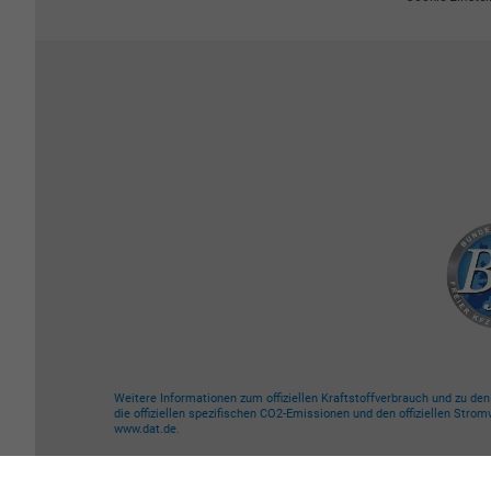
Weitere Informationen zum offiziellen Kraftstoffverbrauch und zu de
die offiziellen spezifischen CO2-Emissionen und den offiziellen Str
www.dat.de.
© 2026
take-your-car GmbH
,
Bäckerstr. 24
,
D-21244
Buchholz,
0