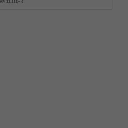
VP:
33.335,– €