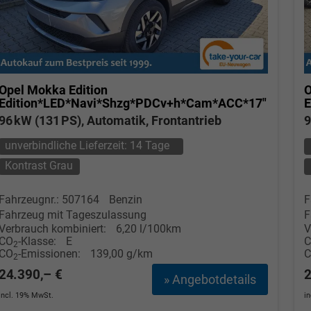
Opel Mokka
Edition
O
Edition*LED*Navi*Shzg*PDCv+h*Cam*ACC*17"
E
96 kW (131 PS), Automatik, Frontantrieb
9
unverbindliche Lieferzeit:
14 Tage
Kontrast Grau
Fahrzeugnr.: 507164
Benzin
F
Fahrzeug mit Tageszulassung
F
Verbrauch kombiniert:
6,20 l/100km
V
CO
-Klasse:
E
2
CO
-Emissionen:
139,00 g/km
2
24.390,– €
2
» Angebotdetails
incl. 19% MwSt.
i