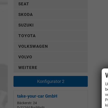
SEAT
SKODA
SUZUKI
TOYOTA
VOLKSWAGEN
VOLVO
WEITERE
Konfigurator 2
U
b
v
take-your-car GmbH
P
Bäckerstr. 24
k
D-21244
Buchholz