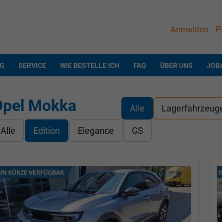
Anmelden
P
NG
SERVICE
WIE BESTELLE ICH
FAQ
ÜBER UNS
JOB
Opel Mokka
Alle
Lagerfahrzeug
Alle
Edition
Elegance
GS