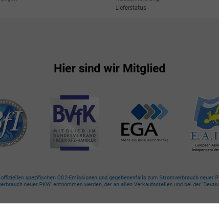
Lieferstatus
Hier sind wir Mitglied
n offiziellen spezifischen CO2-Emissionen und gegebenenfalls zum Stromverbrauch neuer PK
omverbrauch neuer PKW' entnommen werden, der an allen Verkaufsstellen und bei der 'Deuts
4181/2176-0