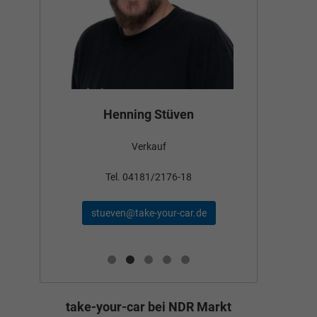
Bün
Henning Stüven
Verkauf
nden
Tel
Tel. 04181/2176-18
schae
stueven@take-your-car.de
de
take-your-car bei NDR Markt