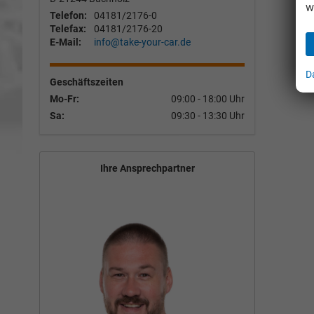
w
Telefon:
04181/2176-0
Telefax:
04181/2176-20
E-Mail:
info@take-your-car.de
D
Geschäftszeiten
Mo-Fr:
09:00 - 18:00 Uhr
Sa:
09:30 - 13:30 Uhr
Ihre Ansprechpartner