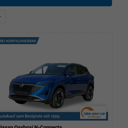
+
issan Qashqai
N-Connecta