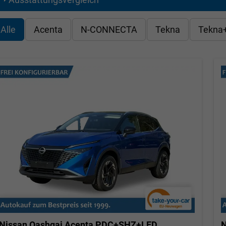
Alle
Acenta
N-CONNECTA
Tekna
Tekna
Nissan Qashqai
Acenta PDC+SHZ+LED
N