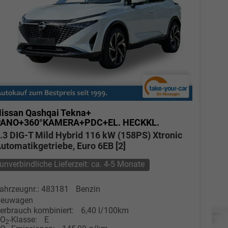
issan Qashqai
Tekna+
PANO+360°KAMERA+PDC+EL. HECKKL.
.3 DIG-T Mild Hybrid 116 kW (158PS) Xtronic
utomatikgetriebe, Euro 6EB [2]
unverbindliche Lieferzeit: ca. 4-5 Monate
ahrzeugnr.: 483181
Benzin
euwagen
erbrauch kombiniert:
6,40 l/100km
CO
-Klasse:
E
2