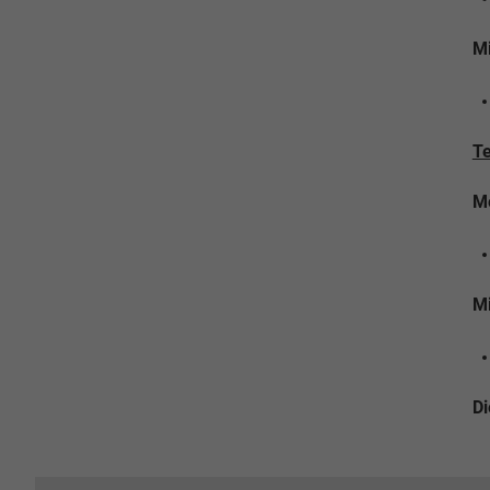
Mi
T
M
Mi
Di