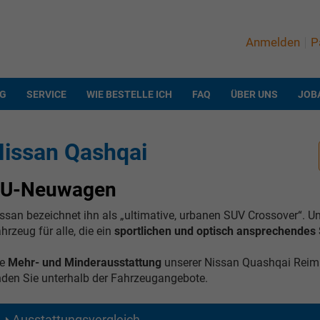
Anmelden
P
NG
SERVICE
WIE BESTELLE ICH
FAQ
ÜBER UNS
JOB
issan Qashqai
EU-Neuwagen
ssan bezeichnet ihn als „ultimative, urbanen SUV Crossover“. U
hrzeug für alle, die ein
sportlichen und optisch ansprechendes
ie
Mehr- und Minderausstattung
unserer Nissan Quashqai Reimp
nden Sie unterhalb der Fahrzeugangebote.
Ausstattungsvergleich