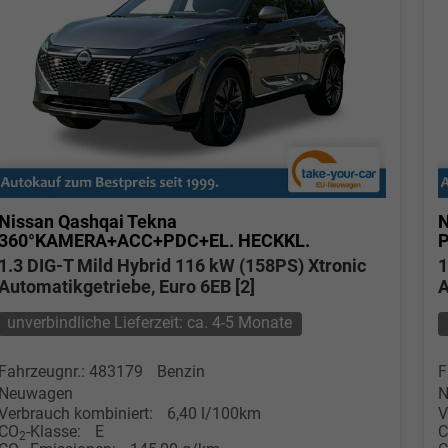
Nissan Qashqai
Tekna
N
360°KAMERA+ACC+PDC+EL. HECKKL.
1.3 DIG-T Mild Hybrid 116 kW (158PS) Xtronic
1
Automatikgetriebe, Euro 6EB [2]
A
unverbindliche Lieferzeit: ca. 4-5 Monate
Fahrzeugnr.: 483179
Benzin
F
Neuwagen
N
Verbrauch kombiniert:
6,40 l/100km
V
CO
-Klasse:
E
2