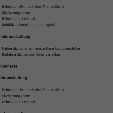
Tom Wollschläger
yamin Schael
Beheizbare Frontscheibe (ThermaClear)
Sitzheizung vorne
Verkauf
Verkauf
Beheizbares Lenkrad
Induktives Smartphone-Ladegerät
Tel. 04181/2176-21
. 04181/2176-24
nderausstattung
wollschlaeger@take-your-car.de
l@take-your-car.de
Fahrersitz mit 2-fach einstellbarer Lordosenstütze
Beifahrersitz manuell höhenvertellbar
-Connecta
ehrausstattung
Beheizbare Frontscheibe (ThermaClear)
Sitzheizung vorne
Beheizbares Lenkrad