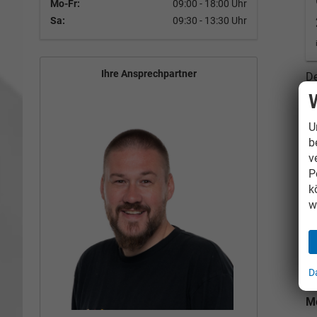
Mo-Fr:
09:00 - 18:00 Uhr
Sa:
09:30 - 13:30 Uhr
Ihre Ansprechpartner
De
ge
ef
in
U
Au
b
W
v
P
Un
k
w
He
A
D
M