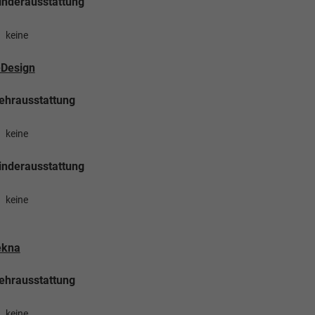
nderausstattung
keine
-Design
ehrausstattung
keine
nderausstattung
keine
ekna
ehrausstattung
keine