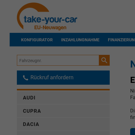
KONFIGURATOR
INZAHLUNGNAHME
FINANZIERU
Fahrzeugnr.
N
Rückruf anfordern
Ni
Fa
AUDI
D
CUPRA
fi
DACIA