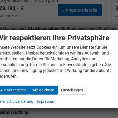
CO
-Emissionen:
145,00 g/km
2
29.190,– €
3
» Angebotdetails
incl. 19% MwSt.
i
r Qashqai bietet
bei kompakten Maßen
ausreichend Platz und i
räumig. Laut Nissan ist er der beliebteste Crossover SUV der We
Wir respektieren Ihre Privatsphäre
fizienter Aerodynamik, Fahrspaß pur. Auch an ausreichende Konn
formiert unterwegs sind und dank Fahrerassistent Systemen sic
nsere Website setzt Cookies ein, um unsere Dienste für Sie
sstattungslinien
Acenta, N-Connecta,
N-Design
,
Tekna und Te
ereitzustellen. Hierbei berücksichtigen wir Ihre Auswahl und
ünschen selbst zusammen.
erarbeiten nur die Daten für Marketing, Analytics und
ersonalisierung, für die Sie uns Ihr Einverständnis geben. Sie
terschiede zur deutschen Serienausstattung - Herkunftsland [
önnen Ihre Einwilligung jederzeit mit Wirkung für die Zukunft
iderrufen.
rstelleränderungen und Irrtümer unter Vorbehalt. Alle Angaben
Alle akzeptieren
Alle ablehnen
Einstellungen
centa
atenschutzerklärung
Impressum
ehrausstattung