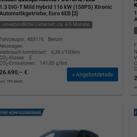
1.3 DIG-T Mild Hybrid 116 kW (158PS) Xtronic
1
Automatikgetriebe, Euro 6EB [2]
A
unverbindliche Lieferzeit: ca. 4-5 Monate
Fahrzeugnr.: 483174
Benzin
F
Neuwagen
N
Verbrauch kombiniert:
6,30 l/100km
CO
-Klasse:
E
V
2
CO
-Emissionen:
141,00 g/km
2
26.690,– €
» Angebotdetails
2
incl. 19% MwSt.
i