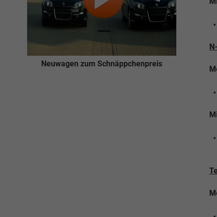
Mi
N
Neuwagen zum Schnäppchenpreis
M
Mi
T
M