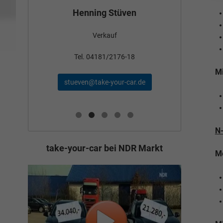
Bün
Henning Stüven
Verkauf
nden
Tel
Tel. 04181/2176-18
Mi
schae
stueven@take-your-car.de
de
N
take-your-car bei NDR Markt
M