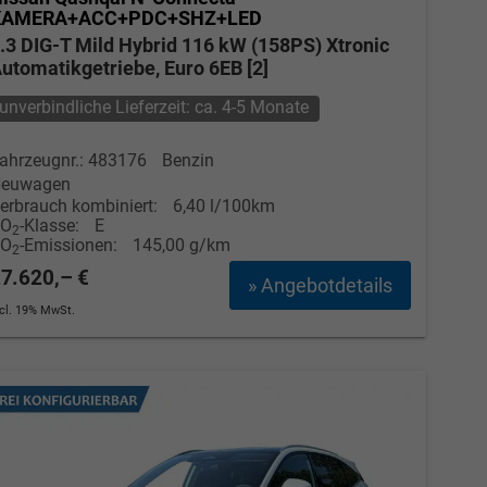
KAMERA+ACC+PDC+SHZ+LED
.3 DIG-T Mild Hybrid 116 kW (158PS) Xtronic
utomatikgetriebe, Euro 6EB [2]
unverbindliche Lieferzeit: ca. 4-5 Monate
ahrzeugnr.: 483176
Benzin
euwagen
erbrauch kombiniert:
6,40 l/100km
CO
-Klasse:
E
2
CO
-Emissionen:
145,00 g/km
2
7.620,– €
» Angebotdetails
ncl. 19% MwSt.