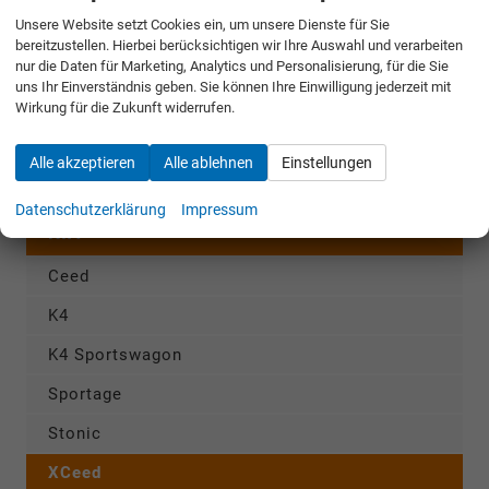
Unsere Website setzt Cookies ein, um unsere Dienste für Sie
FORD
bereitzustellen. Hierbei berücksichtigen wir Ihre Auswahl und verarbeiten
nur die Daten für Marketing, Analytics und Personalisierung, für die Sie
GWM
uns Ihr Einverständnis geben. Sie können Ihre Einwilligung jederzeit mit
Wirkung für die Zukunft widerrufen.
HYUNDAI
Alle akzeptieren
Alle ablehnen
Einstellungen
KGM
Datenschutzerklärung
Impressum
KIA
Ceed
K4
K4 Sportswagon
Sportage
Stonic
XCeed