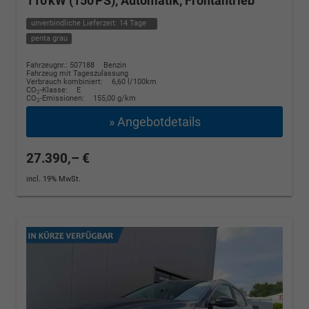
110 kW (150 PS), Automatik, Frontantrieb
unverbindliche Lieferzeit:
14 Tage
penta grau
Fahrzeugnr.: 507188
Benzin
Fahrzeug mit Tageszulassung
Verbrauch kombiniert:
6,60 l/100km
CO
-Klasse:
E
2
CO
-Emissionen:
155,00 g/km
2
» Angebotdetails
27.390,– €
incl. 19% MwSt.