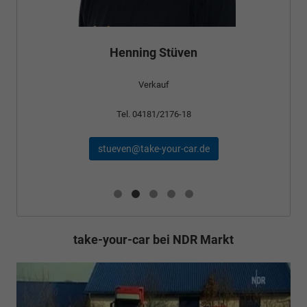
Henning Stüven
Verkauf
Tel. 04181/2176-18
stueven@take-your-car.de
take-your-car bei NDR Markt