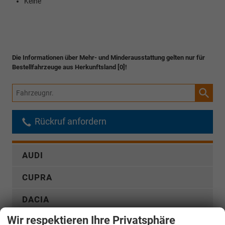
Keine
Die Informationen über Mehr- und Minderausstattung gelten nur für
Bestellfahrzeuge aus Herkunftsland [0]!
Fahrzeugnr.
Rückruf anfordern
AUDI
CUPRA
DACIA
Wir respektieren Ihre Privatsphäre
FIAT