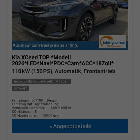
Kia XCeed
TOP *Modell
2026*LED*Navi*PDC*Cam*ACC*18Zoll*
110 kW (150 PS), Automatik, Frontantrieb
unverbindliche Lieferzeit:
14 Tage
schwarz
Fahrzeugnr.: 507189
Benzin
Fahrzeug mit Tageszulassung
Verbrauch kombiniert:
6,60 l/100km
CO
-Klasse:
E
2
CO
-Emissionen:
155,00 g/km
2
» Angebotdetails