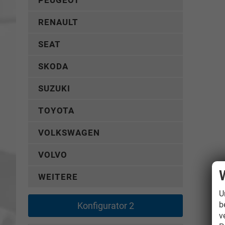
PEUGEOT
RENAULT
SEAT
SKODA
SUZUKI
TOYOTA
VOLKSWAGEN
VOLVO
WEITERE
U
b
Konfigurator 2
v