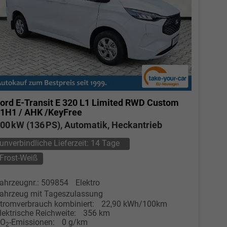
ord E-Transit
E 320 L1 Limited RWD Custom
1H1 / AHK /KeyFree
00 kW (136 PS), Automatik, Heckantrieb
unverbindliche Lieferzeit:
14 Tage
Frost-Weiß
ahrzeugnr.: 509854
Elektro
ahrzeug mit Tageszulassung
tromverbrauch kombiniert:
22,90 kWh/100km
lektrische Reichweite:
356 km
CO
-Emissionen:
0 g/km
2