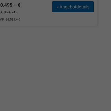
0.495,– €
» Angebotdetails
ncl. 19% MwSt.
VP:
64.599,– €