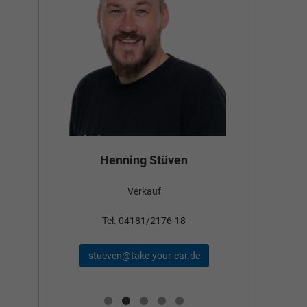
Bün
Henning Stüven
Verkauf
nden
Tel
Tel. 04181/2176-18
schae
stueven@take-your-car.de
de