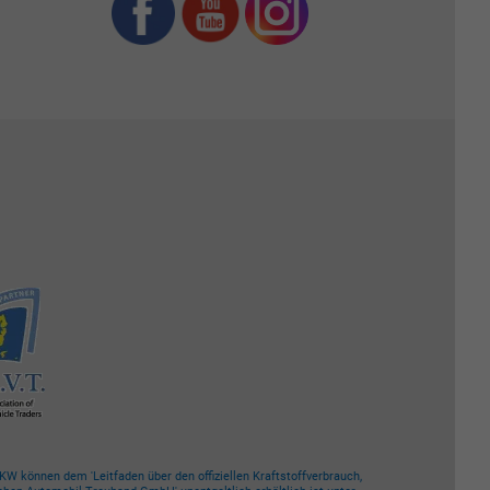
W können dem 'Leitfaden über den offiziellen Kraftstoffverbrauch,