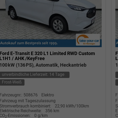
Ford E-Transit
E 320 L1 Limited RWD Custom
F
L1H1 / AHK /KeyFree
L
100 kW (136 PS), Automatik, Heckantrieb
1
unverbindliche Lieferzeit:
14 Tage
Frost-Weiß
Fahrzeugnr.: 508676
Elektro
F
Fahrzeug mit Tageszulassung
F
Stromverbrauch kombiniert:
22,90 kWh/100km
S
Elektrische Reichweite:
356 km
E
CO
-Emissionen:
0 g/km
2