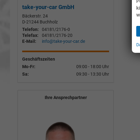
P
take-your-car GmbH
k
w
Bäckerstr. 24
D-21244
Buchholz
Telefon:
04181/2176-0
Telefax:
04181/2176-20
E-Mail:
info@take-your-car.de
D
Geschäftszeiten
Mo-Fr:
09:00 - 18:00 Uhr
Sa:
09:30 - 13:30 Uhr
Ihre Ansprechpartner