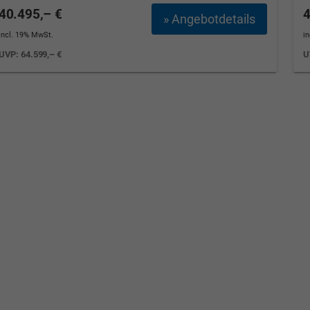
40.495,– €
4
» Angebotdetails
incl. 19% MwSt.
i
UVP:
64.599,– €
U