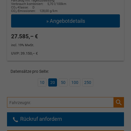
Fahrzeug mit Tageszulassung
Verbrauch kombiniert:
5,70 l/100km
CO
-Klasse:
D
2
CO
-Emissionen:
128,00 g/km
2
» Angebotdetails
27.585,– €
incl. 19% MwSt.
UVP:
39.150,– €
Datensätze pro Seite:
10
20
50
100
250
Fahrzeugnr.
Rückruf anfordern