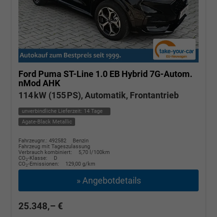
Ford Puma
ST-Line 1.0 EB Hybrid 7G-Autom.
nMod AHK
114 kW (155 PS), Automatik, Frontantrieb
unverbindliche Lieferzeit:
14 Tage
Agate-Black Metallic
Fahrzeugnr.: 492582
Benzin
Fahrzeug mit Tageszulassung
Verbrauch kombiniert:
5,70 l/100km
CO
-Klasse:
D
2
CO
-Emissionen:
129,00 g/km
2
» Angebotdetails
25.348,– €