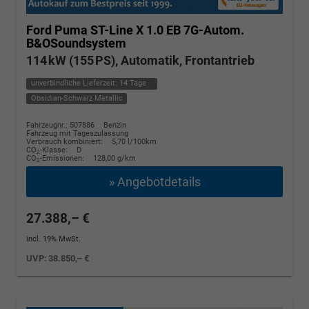
Ford Puma
ST-Line X 1.0 EB 7G-Autom.
B&OSoundsystem
114 kW (155 PS), Automatik, Frontantrieb
unverbindliche Lieferzeit:
14 Tage
Obsidian-Schwarz Metallic
Fahrzeugnr.: 507886
Benzin
Fahrzeug mit Tageszulassung
Verbrauch kombiniert:
5,70 l/100km
CO
-Klasse:
D
2
CO
-Emissionen:
128,00 g/km
2
» Angebotdetails
27.388,– €
incl. 19% MwSt.
UVP:
38.850,– €