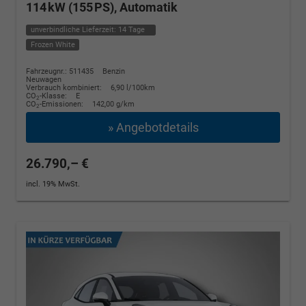
114 kW (155 PS), Automatik
unverbindliche Lieferzeit:
14 Tage
Frozen White
Fahrzeugnr.: 511435
Benzin
Neuwagen
Verbrauch kombiniert:
6,90 l/100km
CO
-Klasse:
E
2
CO
-Emissionen:
142,00 g/km
2
» Angebotdetails
26.790,– €
incl. 19% MwSt.