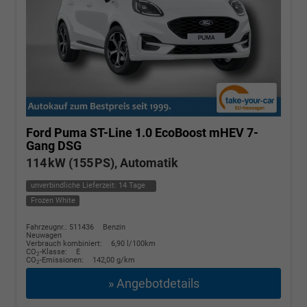
Ford Puma
ST-Line 1.0 EcoBoost mHEV 7-
Gang DSG
114 kW (155 PS), Automatik
unverbindliche Lieferzeit:
14 Tage
Frozen White
Fahrzeugnr.: 511436
Benzin
Neuwagen
Verbrauch kombiniert:
6,90 l/100km
CO
-Klasse:
E
2
CO
-Emissionen:
142,00 g/km
2
» Angebotdetails