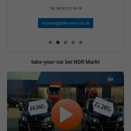
Tel. 04181/2176-24
schael@take-your-car.de
take-your-car bei NDR Markt