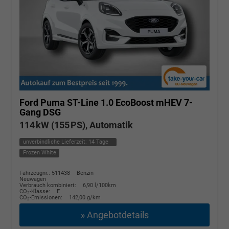
Ford Puma
ST-Line 1.0 EcoBoost mHEV 7-
Gang DSG
114 kW (155 PS), Automatik
unverbindliche Lieferzeit:
14 Tage
Frozen White
Fahrzeugnr.: 511438
Benzin
Neuwagen
Verbrauch kombiniert:
6,90 l/100km
CO
-Klasse:
E
2
CO
-Emissionen:
142,00 g/km
2
» Angebotdetails