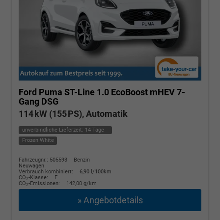
Ford Puma
ST-Line 1.0 EcoBoost mHEV 7-
Gang DSG
114 kW (155 PS), Automatik
unverbindliche Lieferzeit:
14 Tage
Frozen White
Fahrzeugnr.: 505593
Benzin
Neuwagen
Verbrauch kombiniert:
6,90 l/100km
CO
-Klasse:
E
2
CO
-Emissionen:
142,00 g/km
2
» Angebotdetails