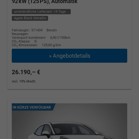
92 kW (125 PS), Automatik
unverbindliche Lieferzeit:
14 Tage
Agate Black Metallic
Fahrzeugnr.: 511434
Benzin
Neuwagen
Verbrauch kombiniert:
6,90 l/100km
CO
-Klasse:
D
2
CO
-Emissionen:
129,00 g/km
2
» Angebotdetails
26.190,– €
incl. 19% MwSt.