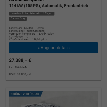
114 kW (155 PS), Automatik, Frontantrieb
unverbindliche Lieferzeit:
14 Tage
Cactus Gray
Fahrzeugnr.: 507843
Benzin
Fahrzeug mit Tageszulassung
Verbrauch kombiniert:
5,70 l/100km
CO
-Klasse:
D
2
CO
-Emissionen:
128,00 g/km
2
» Angebotdetails
27.388,– €
incl. 19% MwSt.
UVP:
38.850,– €