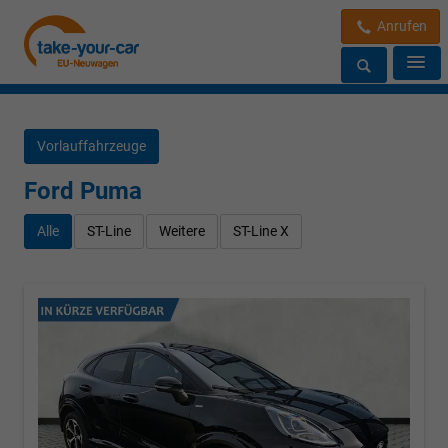
Anrufen
Vorlauffahrzeuge
Ford Puma
Alle
ST-Line
Weitere
ST-Line X