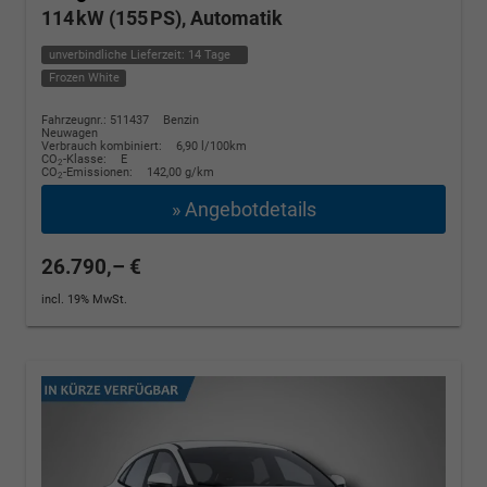
114 kW (155 PS), Automatik
unverbindliche Lieferzeit:
14 Tage
Frozen White
Fahrzeugnr.: 511437
Benzin
Neuwagen
Verbrauch kombiniert:
6,90 l/100km
CO
-Klasse:
E
2
CO
-Emissionen:
142,00 g/km
2
» Angebotdetails
26.790,– €
incl. 19% MwSt.