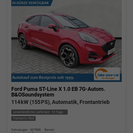
Ford Puma
ST-Line X 1.0 EB 7G-Autom.
B&OSoundsystem
114 kW (155 PS), Automatik, Frontantrieb
unverbindliche Lieferzeit:
14 Tage
Fantastic Red
Fahrzeugnr.: 507888
Benzin