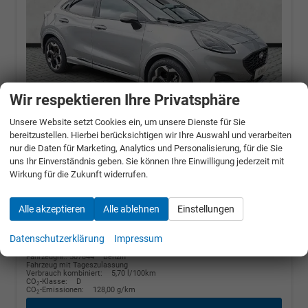
Wir respektieren Ihre Privatsphäre
Unsere Website setzt Cookies ein, um unsere Dienste für Sie
bereitzustellen. Hierbei berücksichtigen wir Ihre Auswahl und verarbeiten
nur die Daten für Marketing, Analytics und Personalisierung, für die Sie
Ford Puma
ST-Line X 1.0 EB 7G-Autom.
uns Ihr Einverständnis geben. Sie können Ihre Einwilligung jederzeit mit
B&OSoundsystem
Wirkung für die Zukunft widerrufen.
114 kW (155 PS), Automatik, Frontantrieb
Alle akzeptieren
Alle ablehnen
Einstellungen
unverbindliche Lieferzeit:
14 Tage
Solar-Silber
Datenschutzerklärung
Impressum
Fahrzeugnr.: 507844
Benzin
Fahrzeug mit Tageszulassung
Verbrauch kombiniert:
5,70 l/100km
CO
-Klasse:
D
2
CO
-Emissionen:
128,00 g/km
2