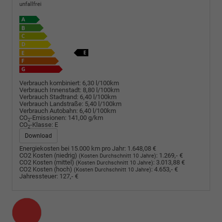
unfallfrei
Verbrauch kombiniert:
6,30 l/100km
Verbrauch Innenstadt:
8,80 l/100km
Verbrauch Stadtrand:
6,40 l/100km
Verbrauch Landstraße:
5,40 l/100km
Verbrauch Autobahn:
6,40 l/100km
CO
-Emissionen:
141,00 g/km
2
CO
-Klasse:
E
2
Download
Energiekosten bei 15.000 km pro Jahr:
1.648,08 €
CO2 Kosten (niedrig)
:
1.269,- €
(Kosten Durchschnitt 10 Jahre)
CO2 Kosten (mittel)
:
3.013,88 €
(Kosten Durchschnitt 10 Jahre)
CO2 Kosten (hoch)
:
4.653,- €
(Kosten Durchschnitt 10 Jahre)
Jahressteuer:
127,- €