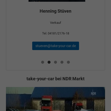
Henning Stüven
Verkauf
Tel. 04181/2176-18
stueven@take-your-car.de
take-your-car bei NDR Markt