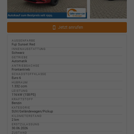
Jetzt anrufen
AUSSENFARBE
Fuji Sunset Red
INNENAUSSTATTUNG
Schwarz
GETRIEBE
Automatik
ANTRIEBSACHSE
Frontantrieb
SCHADSTOFFKLASSE
Euro 6
HUBRAUM
1.332 ccm
LEISTUNG
116 kW (158 PS)
KRAFTSTOFF
Benzin
KATEGORIE
SUV/Geländewagen/Pickup
KILOMETERSTAND
2 km
ERSTZULASSUNG
30.06.2026
ZUSTAND