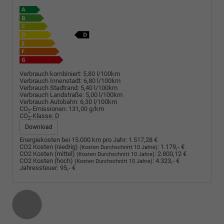
Verbrauch kombiniert:
5,80 l/100km
Verbrauch Innenstadt:
6,80 l/100km
Verbrauch Stadtrand:
5,40 l/100km
Verbrauch Landstraße:
5,00 l/100km
Verbrauch Autobahn:
6,30 l/100km
CO
-Emissionen:
131,00 g/km
2
CO
-Klasse:
D
2
Download
Energiekosten bei 15.000 km pro Jahr:
1.517,28 €
CO2 Kosten (niedrig)
:
1.179,- €
(Kosten Durchschnitt 10 Jahre)
CO2 Kosten (mittel)
:
2.800,12 €
(Kosten Durchschnitt 10 Jahre)
CO2 Kosten (hoch)
:
4.323,- €
(Kosten Durchschnitt 10 Jahre)
Jahressteuer:
95,- €