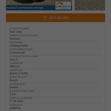
Jetzt anrufen
AUSSENFARBE
Dark Grey
INNENAUSSTATTUNG
Schwarz
GETRIEBE
Schaltgetriebe
ANTRIEBSACHSE
Frontantrieb
SCHADSTOFFKLASSE
Euro 6
HUBRAUM
999 ccm
LEISTUNG
84 kW (114 PS)
KRAFTSTOFF
Benzin
KATEGORIE
Andere
KILOMETERSTAND
2 km
ERSTZULASSUNG
01.06.2026
ZUSTAND
unfallfrei