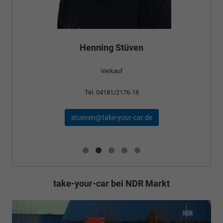
Henning Stüven
Verkauf
Tel. 04181/2176-18
stueven@take-your-car.de
take-your-car bei NDR Markt