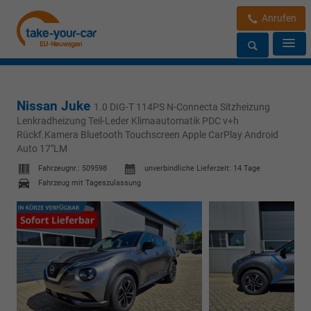
Anrufen
Nissan Juke
1.0 DIG-T 114PS N-Connecta Sitzheizung
Lenkradheizung Teil-Leder Klimaautomatik PDC v+h
Rückf.Kamera Bluetooth Touchscreen Apple CarPlay Android
Auto 17"LM
Fahrzeugnr.:
509598
unverbindliche Lieferzeit:
14 Tage
Fahrzeug mit Tageszulassung