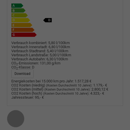
Verbrauch kombiniert:
5,80 l/100km
Verbrauch Innenstadt:
6,80 l/100km
Verbrauch Stadtrand:
5,40 l/100km
Verbrauch Landstraße:
5,00 l/100km
Verbrauch Autobahn:
6,30 l/100km
CO
-Emissionen:
131,00 g/km
2
CO
-Klasse:
D
2
Download
Energiekosten bei 15.000 km pro Jahr:
1.517,28 €
CO2 Kosten (niedrig)
:
1.179,- €
(Kosten Durchschnitt 10 Jahre)
CO2 Kosten (mittel)
:
2.800,12 €
(Kosten Durchschnitt 10 Jahre)
CO2 Kosten (hoch)
:
4.323,- €
(Kosten Durchschnitt 10 Jahre)
Jahressteuer:
95,- €