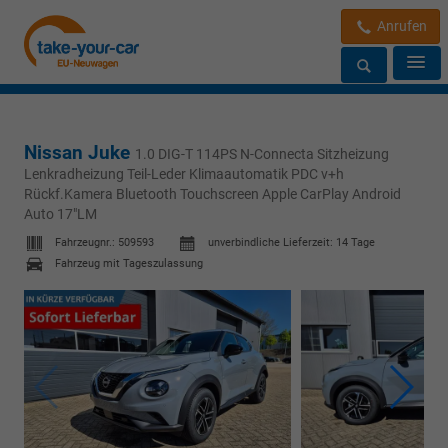
Anrufen
Nissan Juke
1.0 DIG-T 114PS N-Connecta Sitzheizung
Lenkradheizung Teil-Leder Klimaautomatik PDC v+h
Rückf.Kamera Bluetooth Touchscreen Apple CarPlay Android
Auto 17"LM
Fahrzeugnr.:
509593
unverbindliche Lieferzeit:
14 Tage
Fahrzeug mit Tageszulassung