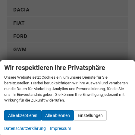
DACIA
FIAT
FORD
GWM
HYUNDAI
Wir respektieren Ihre Privatsphäre
KGM
Unsere Website setzt Cookies ein, um unsere Dienste für Sie
bereitzustellen. Hierbei berücksichtigen wir Ihre Auswahl und verarbeiten
KIA
nur die Daten für Marketing, Analytics und Personalisierung, für die Sie
uns Ihr Einverständnis geben. Sie können Ihre Einwilligung jederzeit mit
Wirkung für die Zukunft widerrufen.
MERCEDES-BENZ
MG
Alle akzeptieren
Alle ablehnen
Einstellungen
Datenschutzerklärung
Impressum
MITSUBISHI