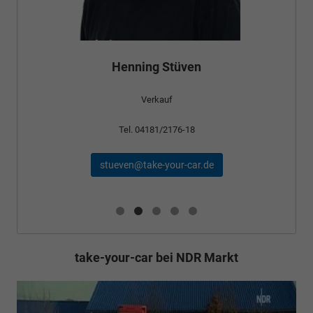
Henning Stüven
Verkauf
Tel. 04181/2176-18
stueven@take-your-car.de
take-your-car bei NDR Markt