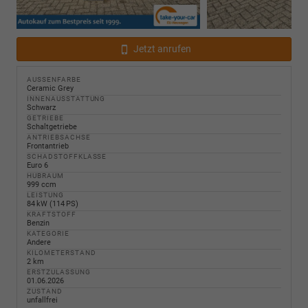
Jetzt anrufen
AUSSENFARBE
Ceramic Grey
INNENAUSSTATTUNG
Schwarz
GETRIEBE
Schaltgetriebe
ANTRIEBSACHSE
Frontantrieb
SCHADSTOFFKLASSE
Euro 6
HUBRAUM
999 ccm
LEISTUNG
84 kW (114 PS)
KRAFTSTOFF
Benzin
KATEGORIE
Andere
KILOMETERSTAND
2 km
ERSTZULASSUNG
01.06.2026
ZUSTAND
unfallfrei