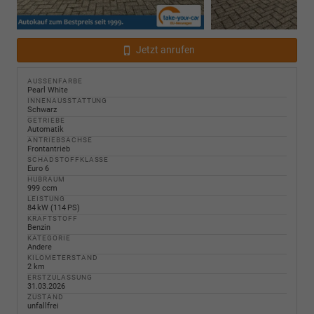
Jetzt anrufen
AUSSENFARBE
Pearl White
INNENAUSSTATTUNG
Schwarz
GETRIEBE
Automatik
ANTRIEBSACHSE
Frontantrieb
SCHADSTOFFKLASSE
Euro 6
HUBRAUM
999 ccm
LEISTUNG
84 kW (114 PS)
KRAFTSTOFF
Benzin
KATEGORIE
Andere
KILOMETERSTAND
2 km
ERSTZULASSUNG
31.03.2026
ZUSTAND
unfallfrei