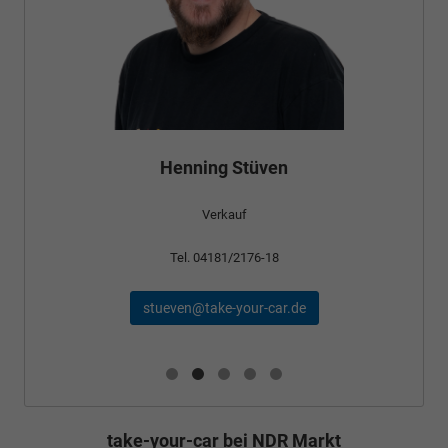
Henning Stüven
Verkauf
Tel. 04181/2176-18
stueven@take-your-car.de
take-your-car bei NDR Markt