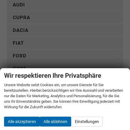
AUDI
CUPRA
DACIA
FIAT
FORD
GWM
Wir respektieren Ihre Privatsphäre
HYUNDAI
Unsere Website setzt Cookies ein, um unsere Dienste für Sie
bereitzustellen. Hierbei berücksichtigen wir Ihre Auswahl und verarbeiten
KGM
nur die Daten für Marketing, Analytics und Personalisierung, für die Sie
uns Ihr Einverständnis geben. Sie können Ihre Einwilligung jederzeit mit
KIA
Wirkung für die Zukunft widerrufen.
MERCEDES-BENZ
Alle akzeptieren
Alle ablehnen
Einstellungen