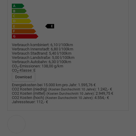
Verbrauch kombiniert:
6,10 l/100km
Verbrauch Innenstadt:
6,80 l/100km
Verbrauch Stadtrand:
5,40 l/100km
Verbrauch Landstraße:
5,00 l/100km
Verbrauch Autobahn:
6,30 l/100km
CO
-Emissionen:
138,00 g/km
2
CO
-Klasse:
E
2
Download
Energiekosten bei 15.000 km pro Jahr:
1.595,76 €
CO2 Kosten (niedrig)
:
1.242,- €
(Kosten Durchschnitt 10 Jahre)
CO2 Kosten (mittel)
:
2.949,75 €
(Kosten Durchschnitt 10 Jahre)
CO2 Kosten (hoch)
:
4.554,- €
(Kosten Durchschnitt 10 Jahre)
Jahressteuer:
112,- €