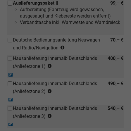
Auslieferungspaket II
99,– €
Aufbereitung (Fahrzeug wird gewaschen,
ausgesaugt und Klebereste werden entfernt)
Verbandtasche inkl. Warnweste und Warndreieck
Deutsche Bedienungsanleitung Neuwagen
70,– €
(Hinweis:
und Radio/Navigation
Kann
Hausanlieferung innerhalb Deutschlands
400,– €
auch
(Anlieferzonen
bei
(Anlieferzone 1)
siehe
einem
Detail-
Karte)
deutschen
Foto
Hausanlieferung innerhalb Deutschlands
490,– €
(ausgenommen
Händler
(Anlieferzonen
Inselanlieferungen)
(Anlieferzone 2)
kostengünstiger
siehe
nachbestellt
Detail-
Karte)
werden)
Foto
Hausanlieferung innerhalb Deutschlands
540,– €
(ausgenommen
(Anlieferzonen
Inselanlieferungen)
(Anlieferzone 3)
siehe
Detail-
Karte)
Foto