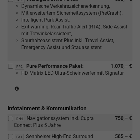
Dynamische Verkehrszeichenerkennung,
Mit erweitertem Sicherheitssystem (PreCrash),
Intelligent Park Assist,
Exit warning, Rear Traffic Alert (RTA), Side Assist
mit Totwinkelassistent,
Spurhalteassistent Plus inkl. Travel Assist,
Emergency Assist und Stauassistent
Pure Performance Paket:
1.070,– €
PP2
HD Matrix LED Ultra-Scheinwerfer mit Signatur
(Nur
in
Verbindung
Infotainment & Kommunikation
mit:
[PB1]
Navigationssystem inkl. Cupra
750,– €
RN4
Edge
Connect Plus 5 Jahre
Paket)
Sennheiser High-End Surround
585,– €
PA1