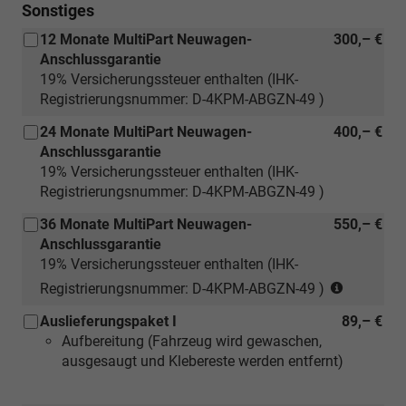
Sonstiges
12 Monate MultiPart Neuwagen-
300,– €
Anschlussgarantie
19% Versicherungssteuer enthalten (IHK-
Registrierungsnummer: D-4KPM-ABGZN-49 )
24 Monate MultiPart Neuwagen-
400,– €
Anschlussgarantie
19% Versicherungssteuer enthalten (IHK-
Registrierungsnummer: D-4KPM-ABGZN-49 )
36 Monate MultiPart Neuwagen-
550,– €
Anschlussgarantie
19% Versicherungssteuer enthalten (IHK-
(nur
Registrierungsnummer: D-4KPM-ABGZN-49 )
für
Auslieferungspaket I
89,– €
Neuwage
Aufbereitung (Fahrzeug wird gewaschen,
ausgesaugt und Klebereste werden entfernt)