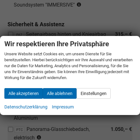
(Nur
Soundsystem "IMMERSIVE"
in
Verbindung
Sicherheit & Assistenz
mit:
[PG6]
Seitenairbags hinten und Knieairbag
315,– €
PA7
Reserverad
für Fahrer
Wir respektieren Ihre Privatsphäre
als
Notrad)
Unsere Website setzt Cookies ein, um unsere Dienste für Sie
Außen
bereitzustellen. Hierbei berücksichtigen wir Ihre Auswahl und verarbeiten
nur die Daten für Marketing, Analytics und Personalisierung, für die Sie
Anhängevorrichtung, schwenkbar mit
740,– €
PGR
uns Ihr Einverständnis geben. Sie können Ihre Einwilligung jederzeit mit
elektrischer Entriegelung
Wirkung für die Zukunft widerrufen.
Außenspiegel in Carbon/Black
590,– €
PFE
Alle akzeptieren
Alle ablehnen
Einstellungen
Außenspiegel in Carbon/Copper
640,– €
PFI
Datenschutzerklärung
Impressum
Cupra Seitenschweller in Dark
330,– €
PQ6
Aluminium
Panorama-Glasschiebedach,
1.050,– €
PTC
(Nur
elektrisch