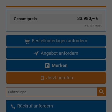
(ausgenommen
Inselanlieferungen)
33.980,– €
Gesamtpreis
incl. 19% MwSt.
Bestellunterlagen anfordern
Angebot anfordern
Merken
Jetzt anrufen
Fahrzeugnr.
Rückruf anfordern