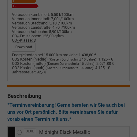
Verbrauch kombiniert:
5,50 l/100km
Verbrauch Innenstadt:
7,00 l/100km
Verbrauch Stadtrand:
5,10 l/100km
Verbrauch Landstraße:
4,70 l/100km
Verbrauch Autobahn:
5,90 l/100km
CO
-Emissionen:
125,00 g/km
2
CO
-Klasse:
D
2
Download
Energiekosten bei 15.000 km pro Jahr:
1.438,80 €
CO2 Kosten (niedrig)
:
1.125,- €
(Kosten Durchschnitt 10 Jahre)
CO2 Kosten (mittel)
:
2.671,88 €
(Kosten Durchschnitt 10 Jahre)
CO2 Kosten (hoch)
:
4.125,- €
(Kosten Durchschnitt 10 Jahre)
Jahressteuer:
92,- €
Beschreibung
*Terminvereinbarung! Gerne beraten wir Sie auch bei
uns vor Ort persönlich. Bitte vereinbaren Sie dafür
vorab einen Termin mit uns.*
0E0E
Midnight Black Metallic