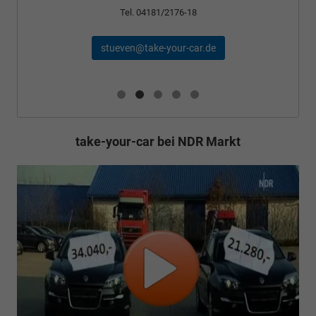
Tel. 04181/2176-18
s
stueven@take-your-car.de
take-your-car bei NDR Markt