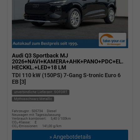
Audi Q3 Sportback
MJ
2026+NAVI+KAMERA+AHK+PANO+PDC+EL.
HECKKL.+LED+18 LM
TDI 110 kW (150PS) 7-Gang S-tronic Euro 6
EB [3]
unverbindliche Lieferzeit: SOFORT
Mythosschwarz Metallic
Fahrzeugnr.: 505734
Diesel
Neuwagen mit Tageszulassung
Verbrauch kombiniert:
5,40 l/100km
CO
-Klasse:
E
2
CO
-Emissionen:
141,00 g/km
2
» Angebotdetails