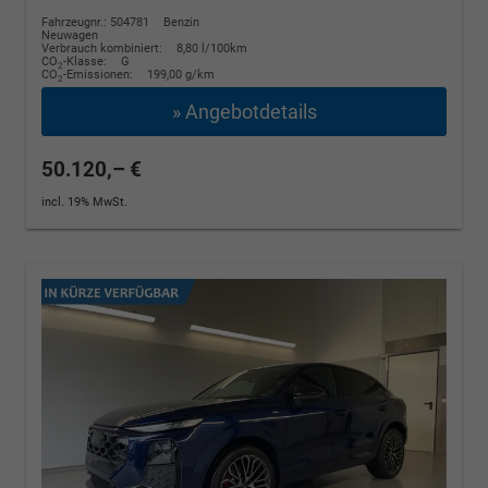
Fahrzeugnr.: 504781
Benzin
Neuwagen
Verbrauch kombiniert:
8,80 l/100km
CO
-Klasse:
G
2
CO
-Emissionen:
199,00 g/km
2
» Angebotdetails
50.120,– €
incl. 19% MwSt.