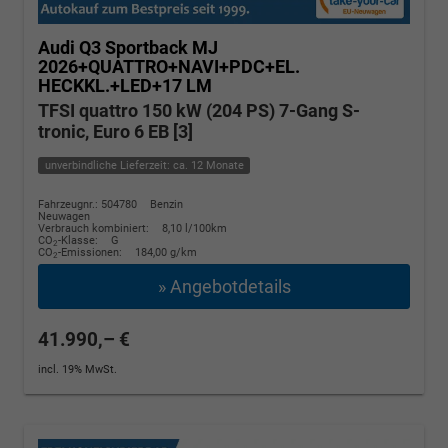
Audi Q3 Sportback
MJ
2026+QUATTRO+NAVI+PDC+EL.
HECKKL.+LED+17 LM
TFSI quattro 150 kW (204 PS) 7-Gang S-
tronic, Euro 6 EB [3]
unverbindliche Lieferzeit: ca. 12 Monate
Fahrzeugnr.: 504780
Benzin
Neuwagen
Verbrauch kombiniert:
8,10 l/100km
CO
-Klasse:
G
2
CO
-Emissionen:
184,00 g/km
2
» Angebotdetails
41.990,– €
incl. 19% MwSt.