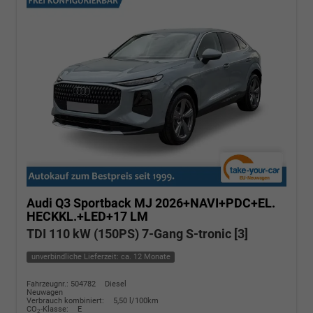
Audi Q3 Sportback
MJ 2026+NAVI+PDC+EL.
HECKKL.+LED+17 LM
TDI 110 kW (150PS) 7-Gang S-tronic [3]
unverbindliche Lieferzeit: ca. 12 Monate
Fahrzeugnr.: 504782
Diesel
Neuwagen
Verbrauch kombiniert:
5,50 l/100km
CO
-Klasse:
E
2