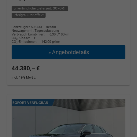
unverbindliche Lieferzeit: SOFORT
Pfeilgrau Perleffekt
Fahrzeugnr.: 505733
Benzin
Neuwagen mit Tageszulassung
Verbrauch kombiniert:
6,30 l/100km
CO
-Klasse:
E
2
CO
-Emissionen:
142,00 g/km
2
» Angebotdetails
44.380,– €
incl. 19% MwSt.