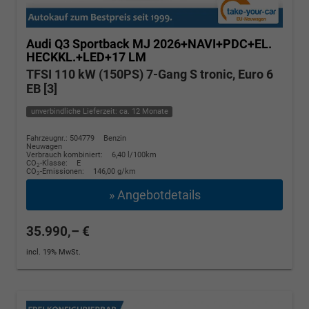
Audi Q3 Sportback
MJ 2026+NAVI+PDC+EL.
HECKKL.+LED+17 LM
TFSI 110 kW (150PS) 7-Gang S tronic, Euro 6
EB [3]
unverbindliche Lieferzeit: ca. 12 Monate
Fahrzeugnr.: 504779
Benzin
Neuwagen
Verbrauch kombiniert:
6,40 l/100km
CO
-Klasse:
E
2
CO
-Emissionen:
146,00 g/km
2
» Angebotdetails
35.990,– €
incl. 19% MwSt.