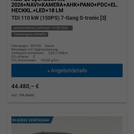
2026+NAVI+KAMERA+AHK+PANO+PDC+EL.
HECKKL.+LED+18 LM
TDI 110 kW (150PS) 7-Gang S-tronic [3]
unverbindliche Lieferzeit:
13.08.2026
Tamboragrau Metallic
Fahrzeugnr.: 505735
Diesel
Neuwagen mit Tageszulassung
Verbrauch kombiniert:
5,50 l/100km
CO
-Klasse:
E
2
CO
-Emissionen:
145,00 g/km
2
» Angebotdetails
44.480,– €
incl. 19% MwSt.