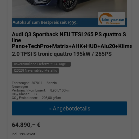
Audi Q3 Sportback
NEU TFSI 265 PS quattro S
line
Pano+TechPro+Matrix+AHK+HUD+Alu20+KlimaP
2.0 TFSI S tronic quattro 195kW / 265PS
unverbindliche Lieferzeit:
14 Tage
[2D2D] Navarrablau Metallic
Fahrzeugnr.: 507011
Benzin
Neuwagen
Verbrauch kombiniert:
8,90 l/100km
CO
-Klasse:
G
2
CO
-Emissionen:
203,00 g/km
2
» Angebotdetails
64.890,– €
incl. 19% MwSt.