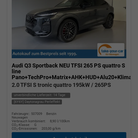
Audi Q3 Sportback
NEU TFSI 265 PS quattro S
line
Pano+TechPro+Matrix+AHK+HUD+Alu20+KlimaP
2.0 TFSI S tronic quattro 195kW / 265PS
unverbindliche Lieferzeit:
14 Tage
[6Y6Y] Daytonagrau Perleffekt
Fahrzeugnr.: 507009
Benzin
Neuwagen
Verbrauch kombiniert:
8,90 l/100km
CO
-Klasse:
G
2
CO
-Emissionen:
203,00 g/km
2