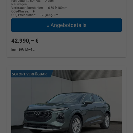
Fahrzeugnr.: 504783
Diesel
Neuwagen
Verbrauch kombiniert:
6,50 l/100km
CO
-Klasse:
F
2
CO
-Emissionen:
170,00 g/km
2
» Angebotdetails
42.990,– €
incl. 19% MwSt.