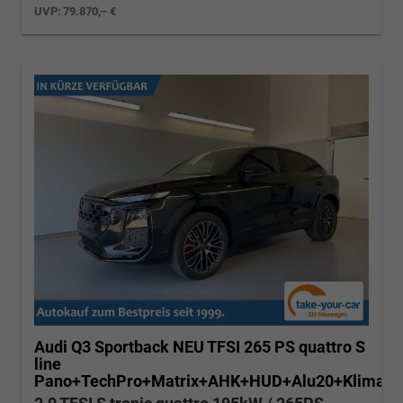
UVP:
79.870,– €
Audi Q3 Sportback
NEU TFSI 265 PS quattro S
line
Pano+TechPro+Matrix+AHK+HUD+Alu20+KlimaP