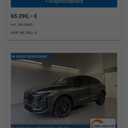
» Angebotdetails
65.390,– €
incl. 19% MwSt.
UVP:
80.790,– €