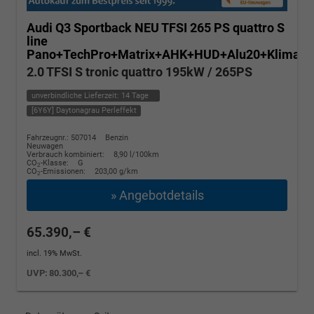
Audi Q3 Sportback
NEU TFSI 265 PS quattro S
line
Pano+TechPro+Matrix+AHK+HUD+Alu20+KlimaP
2.0 TFSI S tronic quattro 195kW / 265PS
unverbindliche Lieferzeit:
14 Tage
[6Y6Y] Daytonagrau Perleffekt
Fahrzeugnr.: 507014
Benzin
Neuwagen
Verbrauch kombiniert:
8,90 l/100km
CO
-Klasse:
G
2
CO
-Emissionen:
203,00 g/km
2
» Angebotdetails
65.390,– €
incl. 19% MwSt.
UVP:
80.300,– €