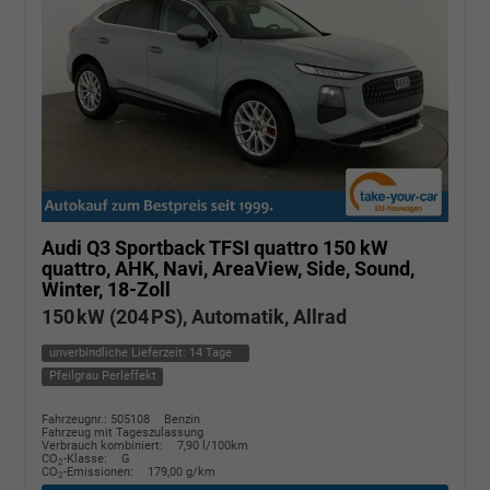
Audi Q3 Sportback
TFSI quattro 150 kW
quattro, AHK, Navi, AreaView, Side, Sound,
Winter, 18-Zoll
150 kW (204 PS), Automatik, Allrad
unverbindliche Lieferzeit:
14 Tage
Pfeilgrau Perleffekt
Fahrzeugnr.: 505108
Benzin
Fahrzeug mit Tageszulassung
Verbrauch kombiniert:
7,90 l/100km
CO
-Klasse:
G
2
CO
-Emissionen:
179,00 g/km
2