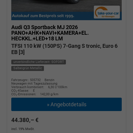
Audi Q3 Sportback
MJ 2026
PANO+AHK+NAVI+KAMERA+EL.
HECKKL.+LED+18 LM
TFSI 110 kW (150PS) 7-Gang S tronic, Euro 6
EB [3]
unverbindliche Lieferzeit: SOFORT
Salbeigrün Metallic
Fahrzeugnr.: 505732
Benzin
Neuwagen mit Tageszulassung
Verbrauch kombiniert:
6,30 l/100km
CO
-Klasse:
E
2
CO
-Emissionen:
142,00 g/km
2
» Angebotdetails
44.380,– €
incl. 19% MwSt.