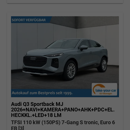
Audi Q3 Sportback
MJ
2026+NAVI+KAMERA+PANO+AHK+PDC+EL.
HECKKL.+LED+18 LM
TFSI 110 kW (150PS) 7-Gang S tronic, Euro 6
EB [3]