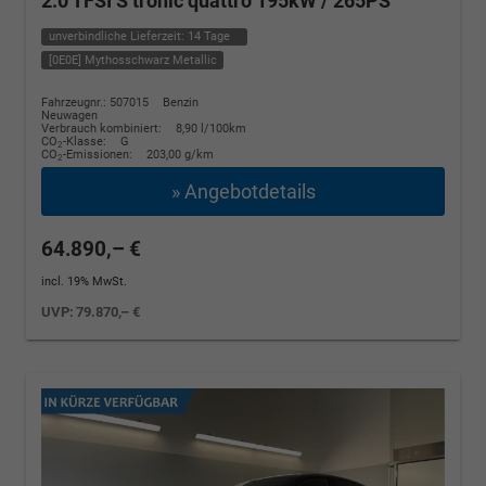
2.0 TFSI S tronic quattro 195kW / 265PS
unverbindliche Lieferzeit:
14 Tage
[0E0E] Mythosschwarz Metallic
Fahrzeugnr.: 507015
Benzin
Neuwagen
Verbrauch kombiniert:
8,90 l/100km
CO
-Klasse:
G
2
CO
-Emissionen:
203,00 g/km
2
» Angebotdetails
64.890,– €
incl. 19% MwSt.
UVP:
79.870,– €