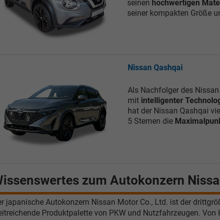
seinen
hochwertigen Mater
seiner kompakten Größe un
Nissan Qashqai
Als Nachfolger des Nissan
mit
intelligenter Technolo
hat der Nissan Qashqai vie
5 Sternen die
Maximalpunk
issenswertes zum Autokonzern Niss
r japanische Autokonzern Nissan Motor Co., Ltd. ist der drittgröß
itreichende Produktpalette von PKW und Nutzfahrzeugen. Von H