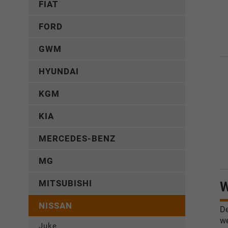
FIAT
FORD
GWM
HYUNDAI
KGM
KIA
MERCEDES-BENZ
MG
MITSUBISHI
W
NISSAN
De
we
Juke