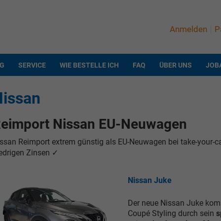
Anmelden
P
NG
SERVICE
WIE BESTELLE ICH
FAQ
ÜBER UNS
JOB
Nissan
eimport Nissan EU-Neuwagen
ssan Reimport extrem günstig als EU-Neuwagen bei take-your-car 
edrigen Zinsen ✓
Nissan Juke
Der neue Nissan Juke kom
Coupé Styling durch sein
s