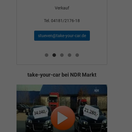
Verkauf
nden
Tel
Tel. 04181/2176-18
schae
stueven@take-your-car.de
de
take-your-car bei NDR Markt