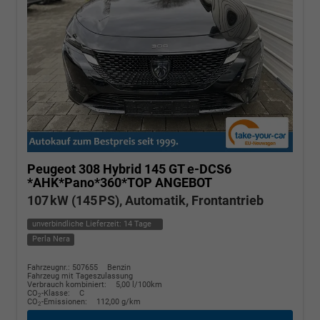
Peugeot 308
Hybrid 145 GT e-DCS6
*AHK*Pano*360*TOP ANGEBOT
107 kW (145 PS), Automatik, Frontantrieb
unverbindliche Lieferzeit:
14 Tage
Perla Nera
Fahrzeugnr.: 507655
Benzin
Fahrzeug mit Tageszulassung
Verbrauch kombiniert:
5,00 l/100km
CO
-Klasse:
C
2
CO
-Emissionen:
112,00 g/km
2