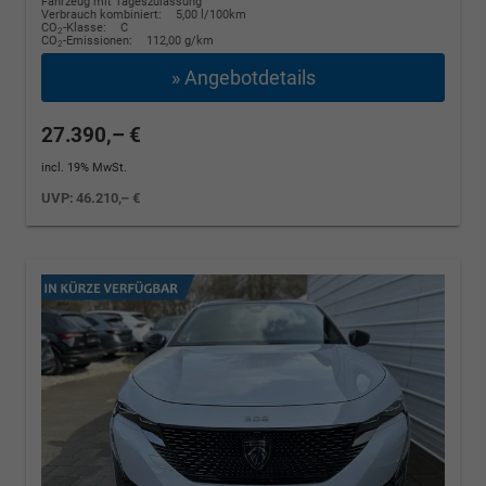
Fahrzeug mit Tageszulassung
Verbrauch kombiniert:
5,00 l/100km
CO
-Klasse:
C
2
CO
-Emissionen:
112,00 g/km
2
» Angebotdetails
27.390,– €
incl. 19% MwSt.
UVP:
46.210,– €