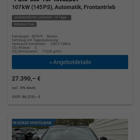
107 kW (145 PS), Automatik, Frontantrieb
unverbindliche Lieferzeit:
14 Tage
Artense Grau
Fahrzeugnr.: 507675
Benzin
Fahrzeug mit Tageszulassung
Verbrauch kombiniert:
5,00 l/100km
CO
-Klasse:
C
2
CO
-Emissionen:
112,00 g/km
2
» Angebotdetails
27.390,– €
incl. 19% MwSt.
UVP:
46.210,– €