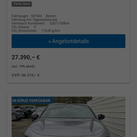
Perla Nera
Fahrzeugnr.: 507654
Benzin
Fahrzeug mit Tageszulassung
Verbrauch kombiniert:
5,00 l/100km
CO
-Klasse:
C
2
CO
-Emissionen:
112,00 g/km
2
» Angebotdetails
27.390,– €
incl. 19% MwSt.
UVP:
46.210,– €