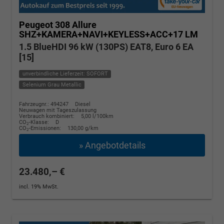
Peugeot 308
Allure
SHZ+KAMERA+NAVI+KEYLESS+ACC+17 LM
1.5 BlueHDI 96 kW (130PS) EAT8, Euro 6 EA
[15]
unverbindliche Lieferzeit: SOFORT
Selenium Grau Metallic
Fahrzeugnr.: 494247
Diesel
Neuwagen mit Tageszulassung
Verbrauch kombiniert:
5,00 l/100km
CO
-Klasse:
D
2
CO
-Emissionen:
130,00 g/km
2
» Angebotdetails
23.480,– €
incl. 19% MwSt.