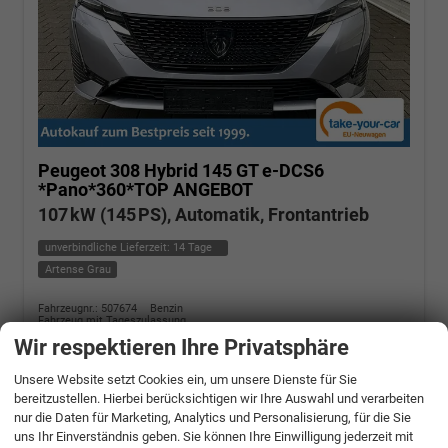
Peugeot 308
Hybrid 145 GT e-DCS6
*Pano*360*TOP ANGEBOT
107 kW (145 PS), Automatik, Frontantrieb
unverbindliche Lieferzeit:
14 Tage
Artense Grau
Fahrzeugnr.: 507674
Benzin
Fahrzeug mit Tageszulassung
Verbrauch kombiniert:
5,00 l/100km
Wir respektieren Ihre Privatsphäre
CO
-Klasse:
C
2
CO
-Emissionen:
112,00 g/km
2
Unsere Website setzt Cookies ein, um unsere Dienste für Sie
» Angebotdetails
bereitzustellen. Hierbei berücksichtigen wir Ihre Auswahl und verarbeiten
nur die Daten für Marketing, Analytics und Personalisierung, für die Sie
uns Ihr Einverständnis geben. Sie können Ihre Einwilligung jederzeit mit
27.390,– €