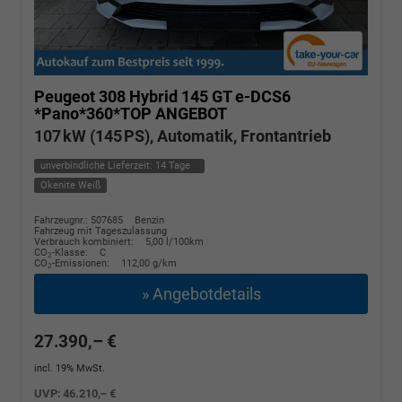
Peugeot 308
Hybrid 145 GT e-DCS6
*Pano*360*TOP ANGEBOT
107 kW (145 PS), Automatik, Frontantrieb
unverbindliche Lieferzeit:
14 Tage
Okenite Weiß
Fahrzeugnr.: 507685
Benzin
Fahrzeug mit Tageszulassung
Verbrauch kombiniert:
5,00 l/100km
CO
-Klasse:
C
2
CO
-Emissionen:
112,00 g/km
2
» Angebotdetails
27.390,– €
incl. 19% MwSt.
UVP:
46.210,– €