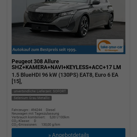
Peugeot 308
Allure
SHZ+KAMERA+NAVI+KEYLESS+ACC+17 LM
1.5 BlueHDI 96 kW (130PS) EAT8, Euro 6 EA
[15],
unverbindliche Lieferzeit: SOFORT
Selenium Grau Metallic
Fahrzeugnr.: 494244
Diesel
Neuwagen mit Tageszulassung
Verbrauch kombiniert:
5,00 l/100km
CO
-Klasse:
D
2
CO
-Emissionen:
130,00 g/km
2
» Angebotdetails