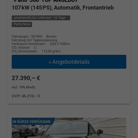
107 kW (145 PS), Automatik, Frontantrieb
unverbindliche Lieferzeit:
14 Tage
Perla Nera
Fahrzeugnr.: 507690
Benzin
Fahrzeug mit Tageszulassung
Verbrauch kombiniert:
5,00 l/100km
CO
-Klasse:
C
2
CO
-Emissionen:
112,00 g/km
2
» Angebotdetails
27.390,– €
incl. 19% MwSt.
UVP:
46.210,– €