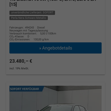
[15]
unverbindliche Lieferzeit: SOFORT
Perla Nera Schwarz Metallic
Fahrzeugnr.: 494243
Diesel
Neuwagen mit Tageszulassung
Verbrauch kombiniert:
5,00 l/100km
CO
-Klasse:
D
2
CO
-Emissionen:
130,00 g/km
2
» Angebotdetails
23.480,– €
incl. 19% MwSt.