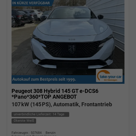
Peugeot 308
Hybrid 145 GT e-DCS6
*Pano*360*TOP ANGEBOT
107 kW (145 PS), Automatik, Frontantrieb
unverbindliche Lieferzeit:
14 Tage
Okenite Weiß
Fahrzeugnr.: 507684
Benzin