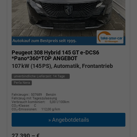
Peugeot 308
Hybrid 145 GT e-DCS6
*Pano*360*TOP ANGEBOT
107 kW (145 PS), Automatik, Frontantrieb
unverbindliche Lieferzeit:
14 Tage
Perla Nera
Fahrzeugnr.: 507689
Benzin
Fahrzeug mit Tageszulassung
Verbrauch kombiniert:
5,00 l/100km
CO
-Klasse:
C
2
CO
-Emissionen:
112,00 g/km
2
» Angebotdetails
27.390,– €