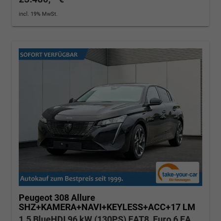
incl. 19% MwSt.
Peugeot 308
Allure
SHZ+KAMERA+NAVI+KEYLESS+ACC+17 LM
1.5 BlueHDI 96 kW (130PS) EAT8, Euro 6 EA