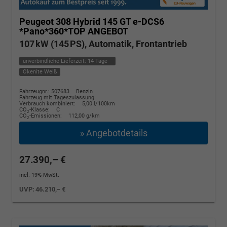
Peugeot 308
Hybrid 145 GT e-DCS6
*Pano*360*TOP ANGEBOT
107 kW (145 PS), Automatik, Frontantrieb
unverbindliche Lieferzeit:
14 Tage
Okenite Weiß
Fahrzeugnr.: 507683
Benzin
Fahrzeug mit Tageszulassung
Verbrauch kombiniert:
5,00 l/100km
CO
-Klasse:
C
2
CO
-Emissionen:
112,00 g/km
2
» Angebotdetails
27.390,– €
incl. 19% MwSt.
UVP:
46.210,– €