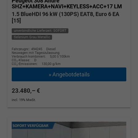
Peugeot 308
Allure
SHZ+KAMERA+NAVI+KEYLESS+ACC+17 LM
1.5 BlueHDI 96 kW (130PS) EAT8, Euro 6 EA
[15]
unverbindliche Lieferzeit: SOFORT
Selenium Grau Metallic
Fahrzeugnr.: 494245
Diesel
Neuwagen mit Tageszulassung
Verbrauch kombiniert:
5,00 l/100km
CO
-Klasse:
D
2
CO
-Emissionen:
130,00 g/km
2
» Angebotdetails
23.480,– €
incl. 19% MwSt.