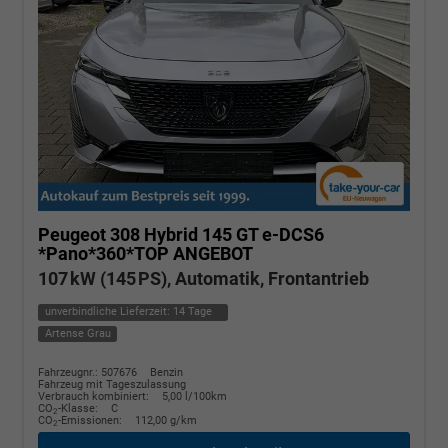
Peugeot 308
Hybrid 145 GT e-DCS6
*Pano*360*TOP ANGEBOT
107 kW (145 PS), Automatik, Frontantrieb
unverbindliche Lieferzeit:
14 Tage
Artense Grau
Fahrzeugnr.: 507676
Benzin
Fahrzeug mit Tageszulassung
Verbrauch kombiniert:
5,00 l/100km
CO
-Klasse:
C
2
CO
-Emissionen:
112,00 g/km
2