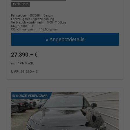
Perla Nera
Fahrzeugnr.: 507688
Benzin
Fahrzeug mit Tageszulassung
Verbrauch kombiniert:
5,00 l/100km
CO
-Klasse:
C
2
CO
-Emissionen:
112,00 g/km
2
» Angebotdetails
27.390,– €
incl. 19% MwSt.
UVP:
46.210,– €