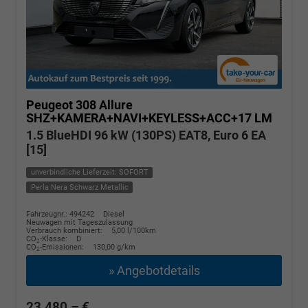
Peugeot 308
Allure
SHZ+KAMERA+NAVI+KEYLESS+ACC+17 LM
1.5 BlueHDI 96 kW (130PS) EAT8, Euro 6 EA
[15]
unverbindliche Lieferzeit: SOFORT
Perla Nera Schwarz Metallic
Fahrzeugnr.: 494242
Diesel
Neuwagen mit Tageszulassung
Verbrauch kombiniert:
5,00 l/100km
CO
-Klasse:
D
2
CO
-Emissionen:
130,00 g/km
2
» Angebotdetails
23.480,– €