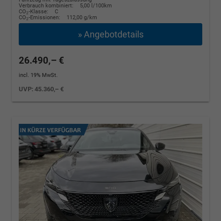
Verbrauch kombiniert:
5,00 l/100km
CO
-Klasse:
C
2
CO
-Emissionen:
112,00 g/km
2
» Angebotdetails
26.490,– €
incl. 19% MwSt.
UVP:
45.360,– €