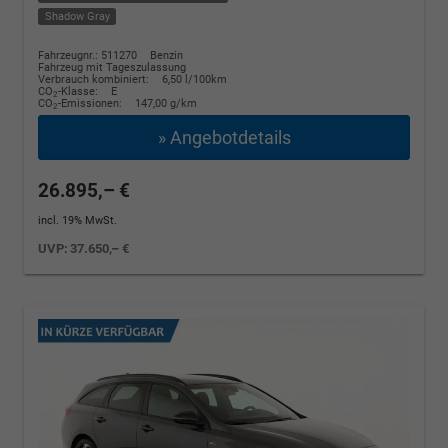
Shadow Gray
Fahrzeugnr.: 511270
Benzin
Fahrzeug mit Tageszulassung
Verbrauch kombiniert:
6,50 l/100km
CO
-Klasse:
E
2
CO
-Emissionen:
147,00 g/km
2
» Angebotdetails
26.895,– €
incl. 19% MwSt.
UVP:
37.650,– €