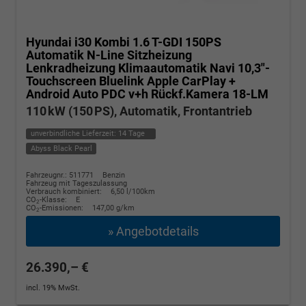
Hyundai i30 Kombi
1.6 T-GDI 150PS
Automatik N-Line Sitzheizung
Lenkradheizung Klimaautomatik Navi 10,3"-
Touchscreen Bluelink Apple CarPlay +
Android Auto PDC v+h Rückf.Kamera 18-LM
110 kW (150 PS), Automatik, Frontantrieb
unverbindliche Lieferzeit:
14 Tage
Abyss Black Pearl
Fahrzeugnr.: 511771
Benzin
Fahrzeug mit Tageszulassung
Verbrauch kombiniert:
6,50 l/100km
CO
-Klasse:
E
2
CO
-Emissionen:
147,00 g/km
2
» Angebotdetails
26.390,– €
incl. 19% MwSt.