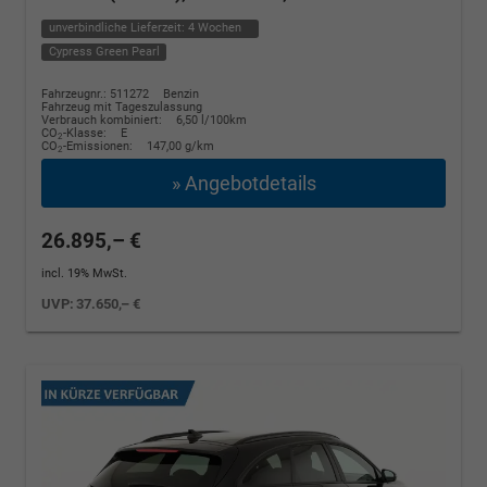
unverbindliche Lieferzeit:
4 Wochen
Cypress Green Pearl
Fahrzeugnr.: 511272
Benzin
Fahrzeug mit Tageszulassung
Verbrauch kombiniert:
6,50 l/100km
CO
-Klasse:
E
2
CO
-Emissionen:
147,00 g/km
2
» Angebotdetails
26.895,– €
incl. 19% MwSt.
UVP:
37.650,– €