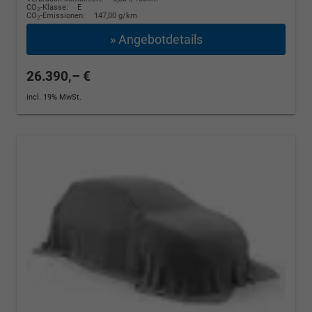
CO
-Klasse:
E
2
CO
-Emissionen:
147,00 g/km
2
» Angebotdetails
26.390,– €
incl. 19% MwSt.