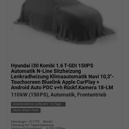
Hyundai i30 Kombi
1.6 T-GDI 150PS
Automatik N-Line Sitzheizung
Lenkradheizung Klimaautomatik Navi 10,3"-
Touchscreen Bluelink Apple CarPlay +
Android Auto PDC v+h Rückf.Kamera 18-LM
110 kW (150 PS), Automatik, Frontantrieb
unverbindliche Lieferzeit:
14 Tage
Abyss Black Pearl
Fahrzeugnr.: 511770
Benzin
Fahrzeug mit Tageszulassung
Verbrauch kombiniert:
6,50 l/100km