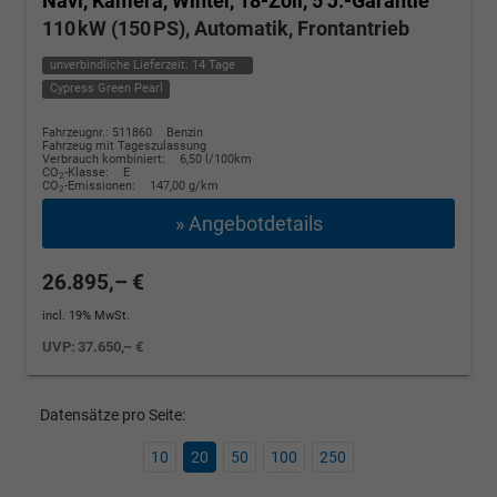
Navi, Kamera, Winter, 18-Zoll, 5 J.-Garantie
110 kW (150 PS), Automatik, Frontantrieb
unverbindliche Lieferzeit:
14 Tage
Cypress Green Pearl
Fahrzeugnr.: 511860
Benzin
Fahrzeug mit Tageszulassung
Verbrauch kombiniert:
6,50 l/100km
CO
-Klasse:
E
2
CO
-Emissionen:
147,00 g/km
2
» Angebotdetails
26.895,– €
incl. 19% MwSt.
UVP:
37.650,– €
Datensätze pro Seite:
10
20
50
100
250