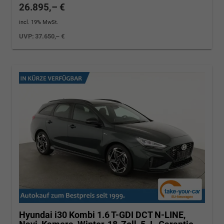
26.895,– €
incl. 19% MwSt.
UVP:
37.650,– €
Hyundai i30 Kombi
1.6 T-GDI DCT N-LINE,