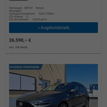
Fahrzeugnr.: 509147
Benzin
Neuwagen
Verbrauch kombiniert:
5,80 l/100km
CO
-Klasse:
D
2
CO
-Emissionen:
129,00 g/km
2
» Angebotdetails
26.590,– €
incl. 19% MwSt.