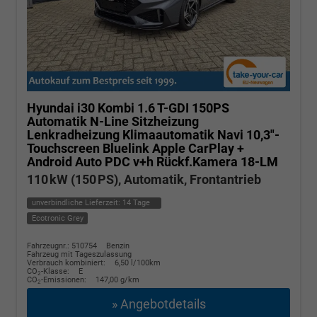
Hyundai i30 Kombi
1.6 T-GDI 150PS
Automatik N-Line Sitzheizung
Lenkradheizung Klimaautomatik Navi 10,3"-
Touchscreen Bluelink Apple CarPlay +
Android Auto PDC v+h Rückf.Kamera 18-LM
110 kW (150 PS), Automatik, Frontantrieb
unverbindliche Lieferzeit:
14 Tage
Ecotronic Grey
Fahrzeugnr.: 510754
Benzin
Fahrzeug mit Tageszulassung
Verbrauch kombiniert:
6,50 l/100km
CO
-Klasse:
E
2
CO
-Emissionen:
147,00 g/km
2
» Angebotdetails