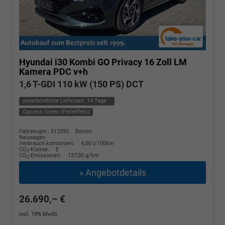
Hyundai i30 Kombi
GO Privacy 16 Zoll LM
Kamera PDC v+h
1,6 T-GDI 110 kW (150 PS) DCT
unverbindliche Lieferzeit:
14 Tage
Cypress Green (Perleffekt)
Fahrzeugnr.: 512092
Benzin
Neuwagen
Verbrauch kombiniert:
6,00 l/100km
CO
-Klasse:
E
2
CO
-Emissionen:
137,00 g/km
2
» Angebotdetails
26.690,– €
incl. 19% MwSt.