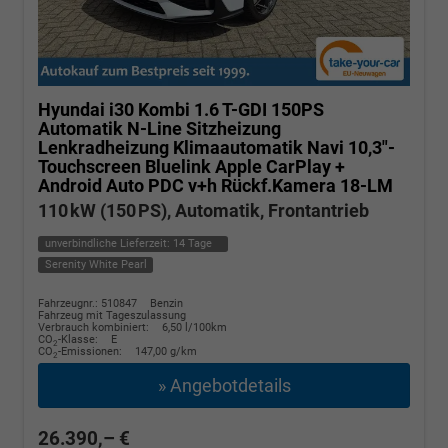
Hyundai i30 Kombi
1.6 T-GDI 150PS
Automatik N-Line Sitzheizung
Lenkradheizung Klimaautomatik Navi 10,3"-
Touchscreen Bluelink Apple CarPlay +
Android Auto PDC v+h Rückf.Kamera 18-LM
110 kW (150 PS), Automatik, Frontantrieb
unverbindliche Lieferzeit:
14 Tage
Serenity White Pearl
Fahrzeugnr.: 510847
Benzin
Fahrzeug mit Tageszulassung
Verbrauch kombiniert:
6,50 l/100km
CO
-Klasse:
E
2
CO
-Emissionen:
147,00 g/km
2
» Angebotdetails
26.390,– €