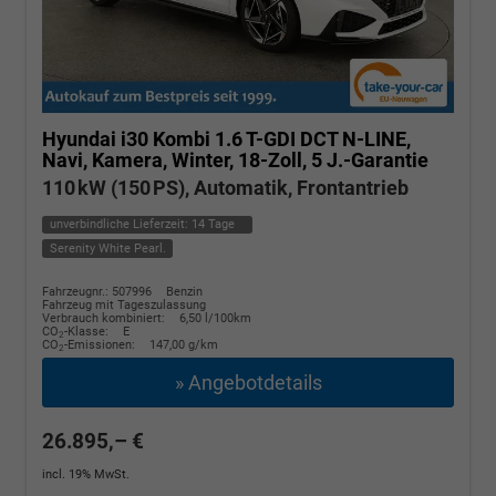
Hyundai i30 Kombi
1.6 T-GDI DCT N-LINE,
Navi, Kamera, Winter, 18-Zoll, 5 J.-Garantie
110 kW (150 PS), Automatik, Frontantrieb
unverbindliche Lieferzeit:
14 Tage
Serenity White Pearl.
Fahrzeugnr.: 507996
Benzin
Fahrzeug mit Tageszulassung
Verbrauch kombiniert:
6,50 l/100km
CO
-Klasse:
E
2
CO
-Emissionen:
147,00 g/km
2
» Angebotdetails
26.895,– €
incl. 19% MwSt.