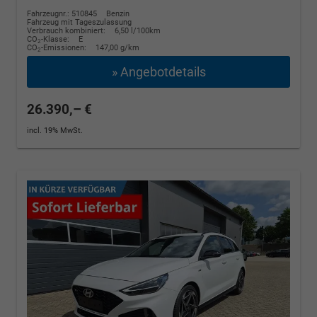
Fahrzeugnr.: 510845
Benzin
Fahrzeug mit Tageszulassung
Verbrauch kombiniert:
6,50 l/100km
CO
-Klasse:
E
2
CO
-Emissionen:
147,00 g/km
2
» Angebotdetails
26.390,– €
incl. 19% MwSt.