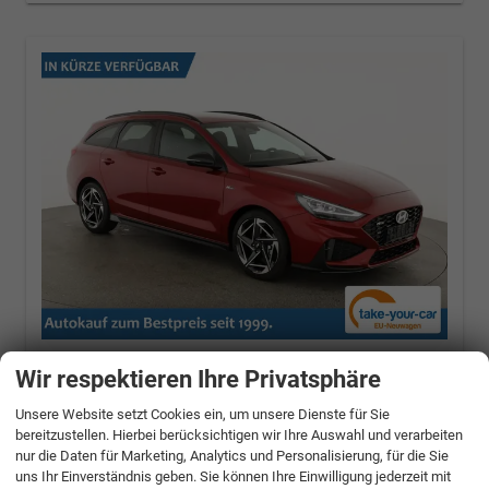
Hyundai i30 Kombi
1.6 T-GDI DCT N-LINE,
Wir respektieren Ihre Privatsphäre
Navi, Kamera, Winter, 18-Zoll, 5 J.-Garantie
110 kW (150 PS), Automatik, Frontantrieb
Unsere Website setzt Cookies ein, um unsere Dienste für Sie
bereitzustellen. Hierbei berücksichtigen wir Ihre Auswahl und verarbeiten
unverbindliche Lieferzeit:
14 Tage
nur die Daten für Marketing, Analytics und Personalisierung, für die Sie
Ultimate Red Metallic
uns Ihr Einverständnis geben. Sie können Ihre Einwilligung jederzeit mit