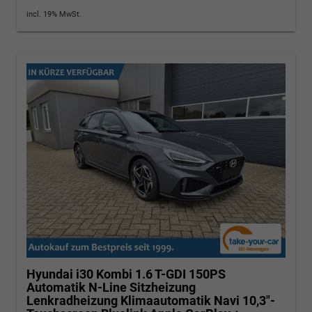
incl. 19% MwSt.
Hyundai i30 Kombi
1.6 T-GDI 150PS
Automatik N-Line Sitzheizung
Lenkradheizung Klimaautomatik Navi 10,3"-