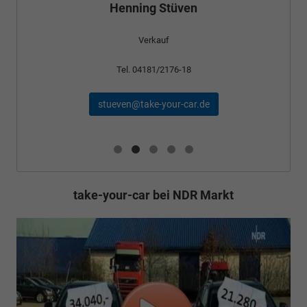
Verkauf
Tel. 04181/2176-24
schael@take-your-car.de
take-your-car bei NDR Markt