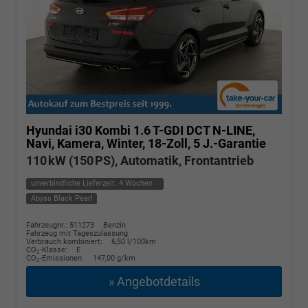
Hyundai i30 Kombi
1.6 T-GDI DCT N-LINE,
Navi, Kamera, Winter, 18-Zoll, 5 J.-Garantie
110 kW (150 PS), Automatik, Frontantrieb
unverbindliche Lieferzeit:
4 Wochen
Abyss Black Pearl
Fahrzeugnr.: 511273
Benzin
Fahrzeug mit Tageszulassung
Verbrauch kombiniert:
6,50 l/100km
CO
-Klasse:
E
2
CO
-Emissionen:
147,00 g/km
2
» Angebotdetails