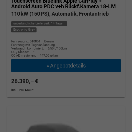
Touchscreen Bluelink Apple CarPlay +
Android Auto PDC v+h Rückf.Kamera 18-LM
110 kW (150 PS), Automatik, Frontantrieb
unverbindliche Lieferzeit:
14 Tage
Ecotronic Grey
Fahrzeugnr.: 510851
Benzin
Fahrzeug mit Tageszulassung
Verbrauch kombiniert:
6,50 l/100km
CO
-Klasse:
E
2
CO
-Emissionen:
147,00 g/km
2
» Angebotdetails
26.390,– €
incl. 19% MwSt.