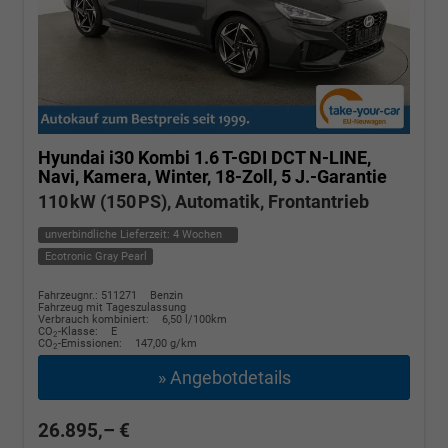
Hyundai i30 Kombi
1.6 T-GDI DCT N-LINE,
Navi, Kamera, Winter, 18-Zoll, 5 J.-Garantie
110 kW (150 PS), Automatik, Frontantrieb
unverbindliche Lieferzeit:
4 Wochen
Ecotronic Gray Pearl
Fahrzeugnr.: 511271
Benzin
Fahrzeug mit Tageszulassung
Verbrauch kombiniert:
6,50 l/100km
CO
-Klasse:
E
2
CO
-Emissionen:
147,00 g/km
2
» Angebotdetails
26.895,– €