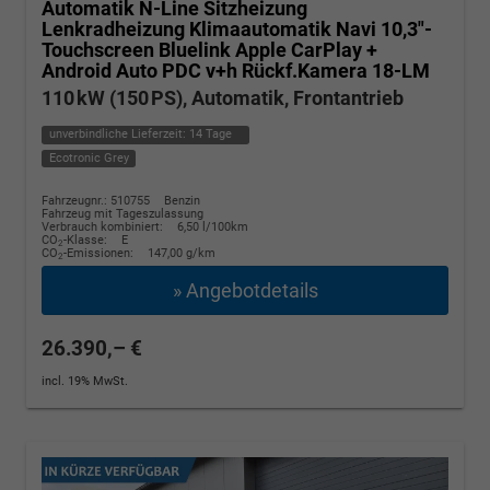
Automatik N-Line Sitzheizung
Lenkradheizung Klimaautomatik Navi 10,3"-
Touchscreen Bluelink Apple CarPlay +
Android Auto PDC v+h Rückf.Kamera 18-LM
110 kW (150 PS), Automatik, Frontantrieb
unverbindliche Lieferzeit:
14 Tage
Ecotronic Grey
Fahrzeugnr.: 510755
Benzin
Fahrzeug mit Tageszulassung
Verbrauch kombiniert:
6,50 l/100km
CO
-Klasse:
E
2
CO
-Emissionen:
147,00 g/km
2
» Angebotdetails
26.390,– €
incl. 19% MwSt.