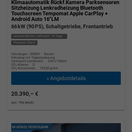
Klimaautomatik Rückf.Kamera Parksensoren
Sitzheizung Lenkradheizung Bluetooth
Touchscreen Tempomat Apple CarPlay +
Android Auto 16"LM
66 kW (90 PS), Schaltgetriebe, Frontantrieb
unverbindliche Lieferzeit:
14 Tage
Phantom Black
Fahrzeugnr.: 508081
Benzin
Fahrzeug mit Tageszulassung
Verbrauch kombiniert:
5,90 l/100km
CO
-Klasse:
D
2
CO
-Emissionen:
133,00 g/km
2
» Angebotdetails
20.390,– €
incl. 19% MwSt.