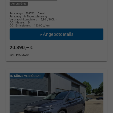
Aurora Grey
Fahrzeugnr.: 509742
Benzin
Fahrzeug mit Tageszulassung
Verbrauch kombiniert:
5,90 l/100km
CO
-Klasse:
D
2
CO
-Emissionen:
133,00 g/km
2
» Angebotdetails
20.390,– €
incl. 19% MwSt.