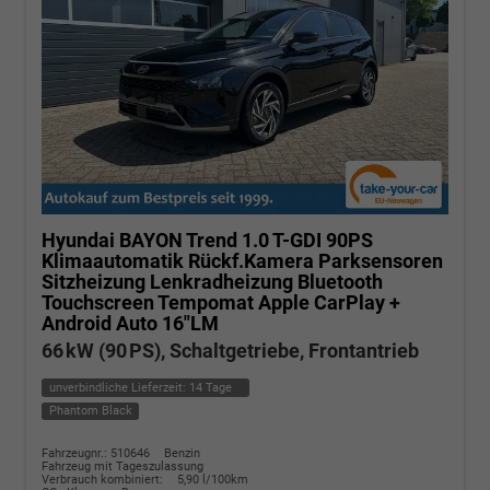
Hyundai BAYON
Trend 1.0 T-GDI 90PS
Klimaautomatik Rückf.Kamera Parksensoren
Sitzheizung Lenkradheizung Bluetooth
Touchscreen Tempomat Apple CarPlay +
Android Auto 16"LM
66 kW (90 PS), Schaltgetriebe, Frontantrieb
unverbindliche Lieferzeit:
14 Tage
Phantom Black
Fahrzeugnr.: 510646
Benzin
Fahrzeug mit Tageszulassung
Verbrauch kombiniert:
5,90 l/100km