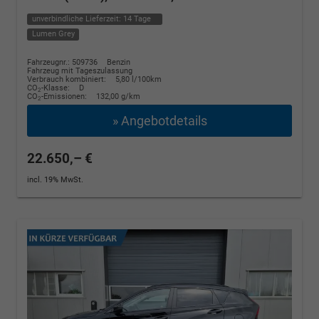
unverbindliche Lieferzeit:
14 Tage
Lumen Grey
Fahrzeugnr.: 509736
Benzin
Fahrzeug mit Tageszulassung
Verbrauch kombiniert:
5,80 l/100km
CO
-Klasse:
D
2
CO
-Emissionen:
132,00 g/km
2
» Angebotdetails
22.650,– €
incl. 19% MwSt.