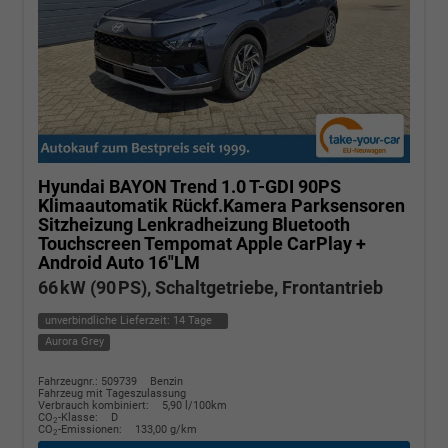
Hyundai BAYON
Trend 1.0 T-GDI 90PS
Klimaautomatik Rückf.Kamera Parksensoren
Sitzheizung Lenkradheizung Bluetooth
Touchscreen Tempomat Apple CarPlay +
Android Auto 16"LM
66 kW (90 PS), Schaltgetriebe, Frontantrieb
unverbindliche Lieferzeit:
14 Tage
Aurora Grey
Fahrzeugnr.: 509739
Benzin
Fahrzeug mit Tageszulassung
Verbrauch kombiniert:
5,90 l/100km
CO
-Klasse:
D
2
CO
-Emissionen:
133,00 g/km
2