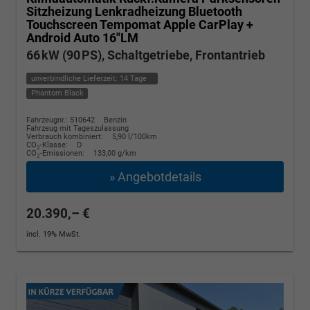
Sitzheizung Lenkradheizung Bluetooth
Touchscreen Tempomat Apple CarPlay +
Android Auto 16"LM
66 kW (90 PS), Schaltgetriebe, Frontantrieb
unverbindliche Lieferzeit:
14 Tage
Phantom Black
Fahrzeugnr.: 510642
Benzin
Fahrzeug mit Tageszulassung
Verbrauch kombiniert:
5,90 l/100km
CO
-Klasse:
D
2
CO
-Emissionen:
133,00 g/km
2
» Angebotdetails
20.390,– €
incl. 19% MwSt.