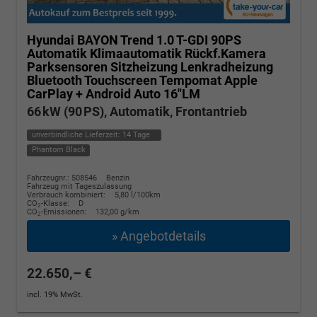
Hyundai BAYON
Trend 1.0 T-GDI 90PS
Automatik Klimaautomatik Rückf.Kamera
Parksensoren Sitzheizung Lenkradheizung
Bluetooth Touchscreen Tempomat Apple
CarPlay + Android Auto 16"LM
66 kW (90 PS), Automatik, Frontantrieb
unverbindliche Lieferzeit:
14 Tage
Phantom Black
Fahrzeugnr.: 508546
Benzin
Fahrzeug mit Tageszulassung
Verbrauch kombiniert:
5,80 l/100km
CO
-Klasse:
D
2
CO
-Emissionen:
132,00 g/km
2
» Angebotdetails
22.650,– €
incl. 19% MwSt.