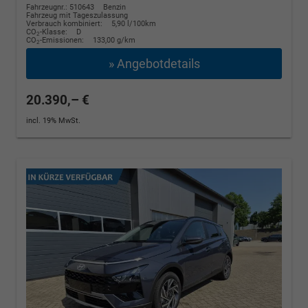
Fahrzeugnr.: 510643
Benzin
Fahrzeug mit Tageszulassung
Verbrauch kombiniert:
5,90 l/100km
CO
-Klasse:
D
2
CO
-Emissionen:
133,00 g/km
2
» Angebotdetails
20.390,– €
incl. 19% MwSt.