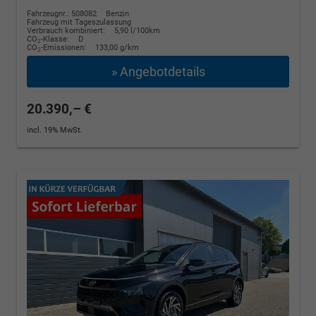
Fahrzeugnr.: 508082
Benzin
Fahrzeug mit Tageszulassung
Verbrauch kombiniert:
5,90 l/100km
CO
-Klasse:
D
2
CO
-Emissionen:
133,00 g/km
2
» Angebotdetails
20.390,– €
incl. 19% MwSt.