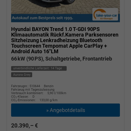
Hyundai BAYON
Trend 1.0 T-GDI 90PS
Klimaautomatik Rückf.Kamera Parksensoren
Sitzheizung Lenkradheizung Bluetooth
Touchscreen Tempomat Apple CarPlay +
Android Auto 16"LM
66 kW (90 PS), Schaltgetriebe, Frontantrieb
unverbindliche Lieferzeit:
14 Tage
Aurora Grey
Fahrzeugnr.: 510644
Benzin
Fahrzeug mit Tageszulassung
Verbrauch kombiniert:
5,90 l/100km
CO
-Klasse:
D
2
CO
-Emissionen:
133,00 g/km
2
» Angebotdetails
20.390,– €