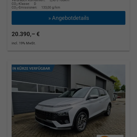
Verbrauch kombiniert:
5,90 l/100km
CO
-Klasse:
D
2
CO
-Emissionen:
133,00 g/km
2
» Angebotdetails
20.390,– €
incl. 19% MwSt.