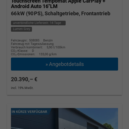
Touchscreen Tempomat Apple CarPlay +
Android Auto 16"LM
66 kW (90 PS), Schaltgetriebe, Frontantrieb
unverbindliche Lieferzeit:
14 Tage
Lumen Grey
Fahrzeugnr.: 508085
Benzin
Fahrzeug mit Tageszulassung
Verbrauch kombiniert:
5,90 l/100km
CO
-Klasse:
D
2
CO
-Emissionen:
133,00 g/km
2
» Angebotdetails
20.390,– €
incl. 19% MwSt.