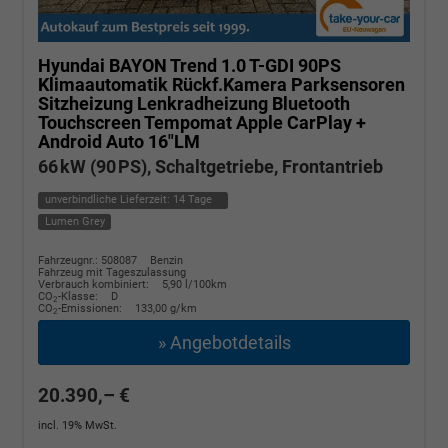
Hyundai BAYON
Trend 1.0 T-GDI 90PS
Klimaautomatik Rückf.Kamera Parksensoren
Sitzheizung Lenkradheizung Bluetooth
Touchscreen Tempomat Apple CarPlay +
Android Auto 16"LM
66 kW (90 PS), Schaltgetriebe, Frontantrieb
unverbindliche Lieferzeit:
14 Tage
Lumen Grey
Fahrzeugnr.: 508087
Benzin
Fahrzeug mit Tageszulassung
Verbrauch kombiniert:
5,90 l/100km
CO
-Klasse:
D
2
CO
-Emissionen:
133,00 g/km
2
» Angebotdetails
20.390,– €
incl. 19% MwSt.