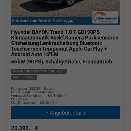
Hyundai BAYON
Trend 1.0 T-GDI 90PS
Klimaautomatik Rückf.Kamera Parksensoren
Sitzheizung Lenkradheizung Bluetooth
Touchscreen Tempomat Apple CarPlay +
Android Auto 16"LM
66 kW (90 PS), Schaltgetriebe, Frontantrieb
unverbindliche Lieferzeit:
14 Tage
Phantom Black
Fahrzeugnr.: 508083
Benzin
Fahrzeug mit Tageszulassung
Verbrauch kombiniert:
5,90 l/100km
CO
-Klasse:
D
2
CO
-Emissionen:
133,00 g/km
2
» Angebotdetails
20.390,– €