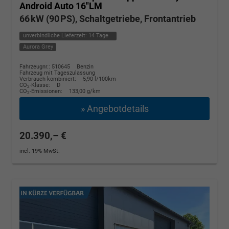
Android Auto 16"LM
66 kW (90 PS), Schaltgetriebe, Frontantrieb
unverbindliche Lieferzeit:
14 Tage
Aurora Grey
Fahrzeugnr.: 510645
Benzin
Fahrzeug mit Tageszulassung
Verbrauch kombiniert:
5,90 l/100km
CO
-Klasse:
D
2
CO
-Emissionen:
133,00 g/km
2
» Angebotdetails
20.390,– €
incl. 19% MwSt.