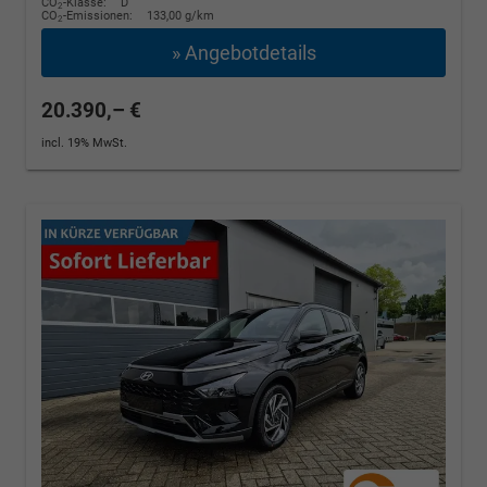
CO
-Klasse:
D
2
CO
-Emissionen:
133,00 g/km
2
» Angebotdetails
20.390,– €
incl. 19% MwSt.