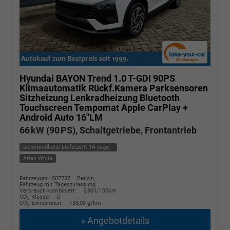
Hyundai BAYON
Trend 1.0 T-GDI 90PS
Klimaautomatik Rückf.Kamera Parksensoren
Sitzheizung Lenkradheizung Bluetooth
Touchscreen Tempomat Apple CarPlay +
Android Auto 16"LM
66 kW (90 PS), Schaltgetriebe, Frontantrieb
unverbindliche Lieferzeit:
14 Tage
Atlas White
Fahrzeugnr.: 507737
Benzin
Fahrzeug mit Tageszulassung
Verbrauch kombiniert:
5,90 l/100km
CO
-Klasse:
D
2
CO
-Emissionen:
133,00 g/km
2
» Angebotdetails