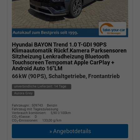
Hyundai BAYON
Trend 1.0 T-GDI 90PS
Klimaautomatik Rückf.Kamera Parksensoren
Sitzheizung Lenkradheizung Bluetooth
Touchscreen Tempomat Apple CarPlay +
Android Auto 16"LM
66 kW (90 PS), Schaltgetriebe, Frontantrieb
unverbindliche Lieferzeit:
14 Tage
Aurora Grey
Fahrzeugnr.: 509743
Benzin
Fahrzeug mit Tageszulassung
Verbrauch kombiniert:
5,90 l/100km
CO
-Klasse:
D
2
CO
-Emissionen:
133,00 g/km
2
» Angebotdetails