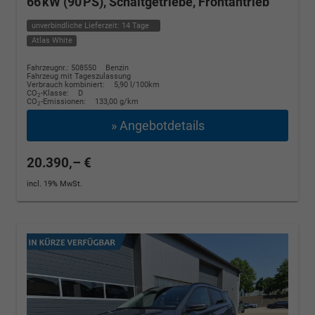
66 kW (90 PS), Schaltgetriebe, Frontantrieb
unverbindliche Lieferzeit:
14 Tage
Atlas White
Fahrzeugnr.: 508550
Benzin
Fahrzeug mit Tageszulassung
Verbrauch kombiniert:
5,90 l/100km
CO
-Klasse:
D
2
CO
-Emissionen:
133,00 g/km
2
» Angebotdetails
20.390,– €
incl. 19% MwSt.