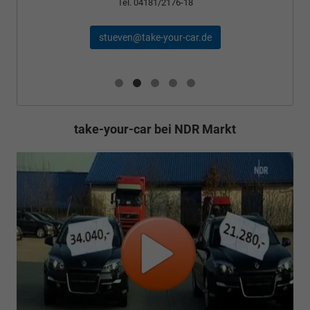
Tel. 04181/2176-18
stueven@take-your-car.de
take-your-car bei NDR Markt