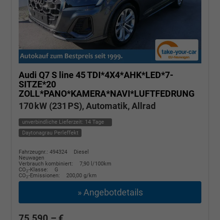
Audi Q7
S line 45 TDI*4X4*AHK*LED*7-
SITZE*20
ZOLL*PANO*KAMERA*NAVI*LUFTFEDRUNG
170 kW (231 PS), Automatik, Allrad
unverbindliche Lieferzeit:
14 Tage
Daytonagrau Perleffekt
Fahrzeugnr.: 494324
Diesel
Neuwagen
Verbrauch kombiniert:
7,90 l/100km
CO
-Klasse:
G
2
CO
-Emissionen:
200,00 g/km
2
» Angebotdetails
75.590,– €