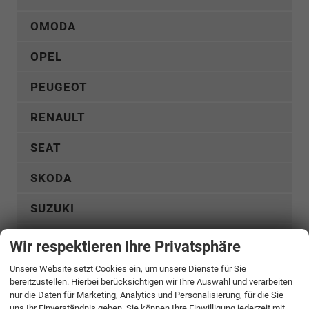
OMODA
OPEL
PEUGEOT
RENAULT
SEAT
SKODA
SUZUKI
TOYOTA
Wir respektieren Ihre Privatsphäre
VOLKSWAGEN
Unsere Website setzt Cookies ein, um unsere Dienste für Sie
bereitzustellen. Hierbei berücksichtigen wir Ihre Auswahl und verarbeiten
nur die Daten für Marketing, Analytics und Personalisierung, für die Sie
VOLVO
uns Ihr Einverständnis geben. Sie können Ihre Einwilligung jederzeit mit