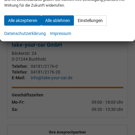
Wirkung für die Zukunft widerrufen.
WEITERE
Alle akzeptieren
Alle ablehnen
Einstellungen
Konfigurator 2
Datenschutzerklärung
Impressum
take-your-car GmbH
Bäckerstr. 24
D-21244
Buchholz
Telefon:
04181/2176-0
Telefax:
04181/2176-20
E-Mail:
info@take-your-car.de
Geschäftszeiten
Mo-Fr:
09:00 - 18:00 Uhr
Sa:
09:30 - 13:30 Uhr
Ihre Ansprechpartner