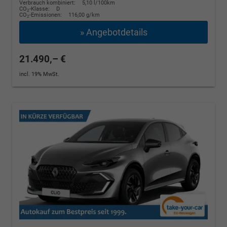
Verbrauch kombiniert:
5,10 l/100km
CO
-Klasse:
D
2
CO
-Emissionen:
116,00 g/km
2
» Angebotdetails
21.490,– €
incl. 19% MwSt.