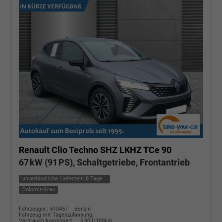
Renault Clio
Techno SHZ LKHZ TCe 90
67 kW (91 PS), Schaltgetriebe, Frontantrieb
unverbindliche Lieferzeit:
8 Tage
Dolomit-Grau
Fahrzeugnr.: 510457
Benzin
Fahrzeug mit Tageszulassung
Verbrauch kombiniert:
5,30 l/100km