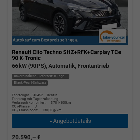
Renault Clio
Techno SHZ+RFK+Carplay TCe
90 X-Tronic
66 kW (90 PS), Automatik, Frontantrieb
unverbindliche Lieferzeit:
8 Tage
Black-Pearl-Schwarz
Fahrzeugnr.: 510452
Benzin
Fahrzeug mit Tageszulassung
Verbrauch kombiniert:
5,70 l/100km
CO
-Klasse:
D
2
CO
-Emissionen:
130,00 g/km
2
» Angebotdetails
20.590,– €