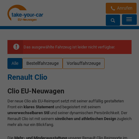
Anrufen
Das ausgewählte Fahrzeug ist leider nicht verfügbar.
Alle
Bestellfahrzeuge
Vorlauffahrzeuge
Renault Clio
Clio EU-Neuwagen
Der neue Clio als EU-Reimport setzt mit seiner auffällig gestalteten
Front ein
klares Statement
und begeistert mit seinem
unverwechselbaren Stil
und seiner dynamischen Persönlichkeit. Der
Renault Clio ist mit seinem
sinnlichen und athletischen Design
zugleich
mehr als nur ein Blickfang.
Die
Mehr- und Minderausstattung
unserer Renault Clio Reimporte im