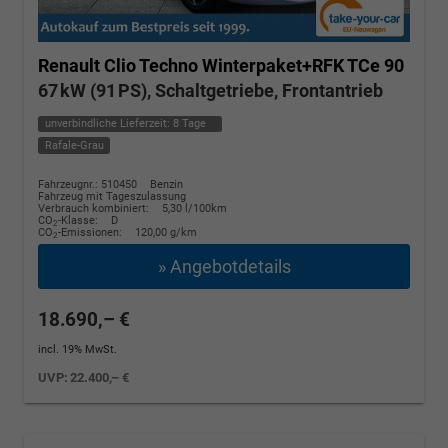
Renault Clio
Techno Winterpaket+RFK TCe 90
67 kW (91 PS), Schaltgetriebe, Frontantrieb
unverbindliche Lieferzeit:
8 Tage
Rafale-Grau
Fahrzeugnr.: 510450
Benzin
Fahrzeug mit Tageszulassung
Verbrauch kombiniert:
5,30 l/100km
CO
-Klasse:
D
2
CO
-Emissionen:
120,00 g/km
2
» Angebotdetails
18.690,– €
incl. 19% MwSt.
UVP:
22.400,– €