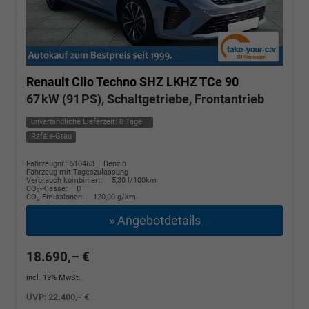
Renault Clio
Techno SHZ LKHZ TCe 90
67 kW (91 PS), Schaltgetriebe, Frontantrieb
unverbindliche Lieferzeit:
8 Tage
Rafale-Grau
Fahrzeugnr.: 510463
Benzin
Fahrzeug mit Tageszulassung
Verbrauch kombiniert:
5,30 l/100km
CO
-Klasse:
D
2
CO
-Emissionen:
120,00 g/km
2
» Angebotdetails
18.690,– €
incl. 19% MwSt.
UVP:
22.400,– €