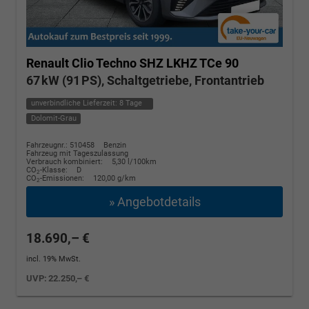
Renault Clio
Techno SHZ LKHZ TCe 90
67 kW (91 PS), Schaltgetriebe, Frontantrieb
unverbindliche Lieferzeit:
8 Tage
Dolomit-Grau
Fahrzeugnr.: 510458
Benzin
Fahrzeug mit Tageszulassung
Verbrauch kombiniert:
5,30 l/100km
CO
-Klasse:
D
2
CO
-Emissionen:
120,00 g/km
2
» Angebotdetails
18.690,– €
incl. 19% MwSt.
UVP:
22.250,– €