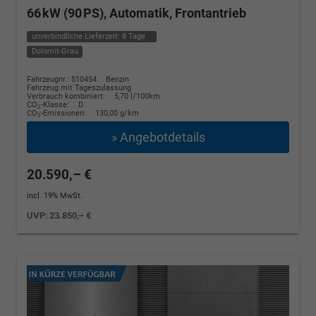
66 kW (90 PS), Automatik, Frontantrieb
unverbindliche Lieferzeit:
8 Tage
Dolomit-Grau
Fahrzeugnr.: 510454
Benzin
Fahrzeug mit Tageszulassung
Verbrauch kombiniert:
5,70 l/100km
CO
-Klasse:
D
2
CO
-Emissionen:
130,00 g/km
2
» Angebotdetails
20.590,– €
incl. 19% MwSt.
UVP:
23.850,– €