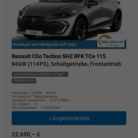
Renault Clio
Techno SHZ RFK TCe 115
84 kW (114 PS), Schaltgetriebe, Frontantrieb
unverbindliche Lieferzeit:
8 Tage
Dolomit-Grau
Fahrzeugnr.: 512096
Benzin
Fahrzeug mit Tageszulassung
Verbrauch kombiniert:
5,10 l/100km
CO
-Klasse:
C
2
CO
-Emissionen:
115,00 g/km
2
» Angebotdetails
22.690,– €