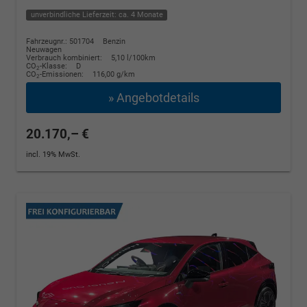
unverbindliche Lieferzeit: ca. 4 Monate
Fahrzeugnr.: 501704
Benzin
Neuwagen
Verbrauch kombiniert:
5,10 l/100km
CO
-Klasse:
D
2
CO
-Emissionen:
116,00 g/km
2
» Angebotdetails
20.170,– €
incl. 19% MwSt.