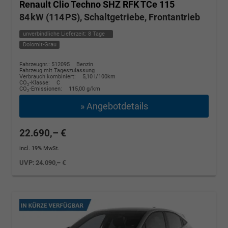
Renault Clio
Techno SHZ RFK TCe 115
84 kW (114 PS), Schaltgetriebe, Frontantrieb
unverbindliche Lieferzeit:
8 Tage
Dolomit-Grau
Fahrzeugnr.: 512095
Benzin
Fahrzeug mit Tageszulassung
Verbrauch kombiniert:
5,10 l/100km
CO
-Klasse:
C
2
CO
-Emissionen:
115,00 g/km
2
» Angebotdetails
22.690,– €
incl. 19% MwSt.
UVP:
24.090,– €