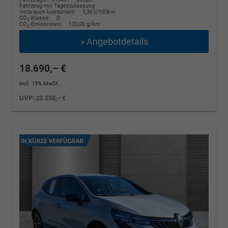
Fahrzeug mit Tageszulassung
Verbrauch kombiniert:
5,30 l/100km
CO
-Klasse:
D
2
CO
-Emissionen:
120,00 g/km
2
» Angebotdetails
18.690,– €
incl. 19% MwSt.
UVP:
22.250,– €