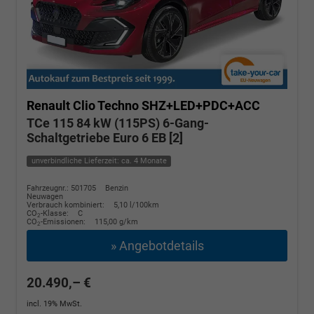
Renault Clio
Techno SHZ+LED+PDC+ACC
TCe 115 84 kW (115PS) 6-Gang-
Schaltgetriebe Euro 6 EB [2]
unverbindliche Lieferzeit: ca. 4 Monate
Fahrzeugnr.: 501705
Benzin
Neuwagen
Verbrauch kombiniert:
5,10 l/100km
CO
-Klasse:
C
2
CO
-Emissionen:
115,00 g/km
2
» Angebotdetails
20.490,– €
incl. 19% MwSt.