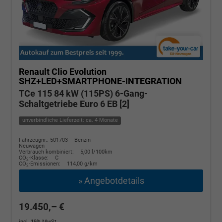
Renault Clio
Evolution
SHZ+LED+SMARTPHONE-INTEGRATION
TCe 115 84 kW (115PS) 6-Gang-
Schaltgetriebe Euro 6 EB [2]
unverbindliche Lieferzeit: ca. 4 Monate
Fahrzeugnr.: 501703
Benzin
Neuwagen
Verbrauch kombiniert:
5,00 l/100km
CO
-Klasse:
C
2
CO
-Emissionen:
114,00 g/km
2
» Angebotdetails
19.450,– €
incl. 19% MwSt.