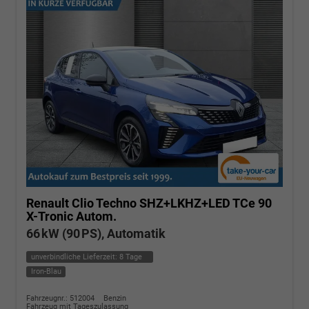
Renault Clio
Techno SHZ+LKHZ+LED TCe 90
X-Tronic Autom.
66 kW (90 PS), Automatik
unverbindliche Lieferzeit:
8 Tage
Iron-Blau
Fahrzeugnr.: 512004
Benzin
Fahrzeug mit Tageszulassung