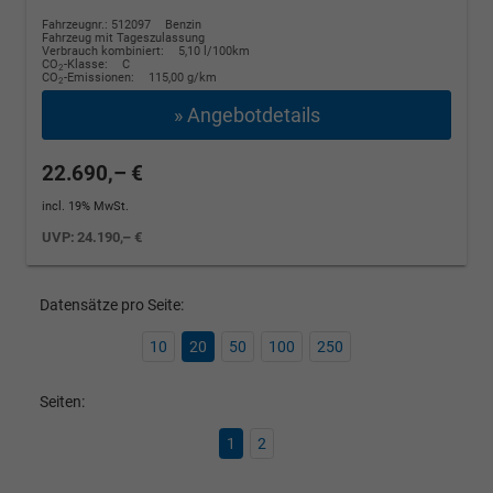
Fahrzeugnr.: 512097
Benzin
Fahrzeug mit Tageszulassung
Verbrauch kombiniert:
5,10 l/100km
CO
-Klasse:
C
2
CO
-Emissionen:
115,00 g/km
2
» Angebotdetails
22.690,– €
incl. 19% MwSt.
UVP:
24.190,– €
Datensätze pro Seite:
10
20
50
100
250
Seiten:
1
2