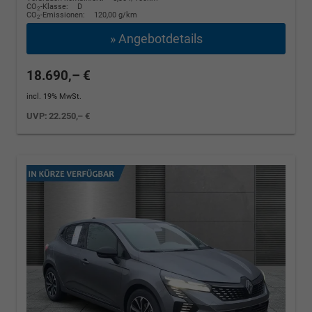
CO
-Klasse:
D
2
CO
-Emissionen:
120,00 g/km
2
» Angebotdetails
18.690,– €
incl. 19% MwSt.
UVP:
22.250,– €