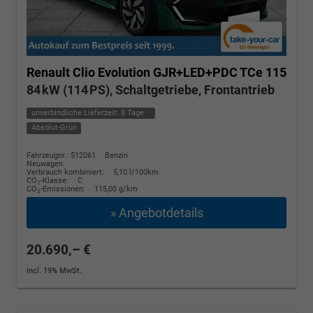
Renault Clio
Evolution GJR+LED+PDC TCe 115
84 kW (114 PS), Schaltgetriebe, Frontantrieb
unverbindliche Lieferzeit:
8 Tage
Absolut-Grün
Fahrzeugnr.: 512061
Benzin
Neuwagen
Verbrauch kombiniert:
5,10 l/100km
CO
-Klasse:
C
2
CO
-Emissionen:
115,00 g/km
2
» Angebotdetails
20.690,– €
incl. 19% MwSt.