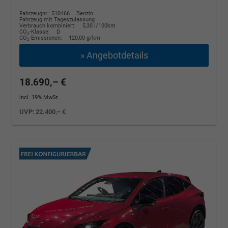
Fahrzeugnr.: 510466
Benzin
Fahrzeug mit Tageszulassung
Verbrauch kombiniert:
5,30 l/100km
CO
-Klasse:
D
2
CO
-Emissionen:
120,00 g/km
2
» Angebotdetails
18.690,– €
incl. 19% MwSt.
UVP:
22.400,– €