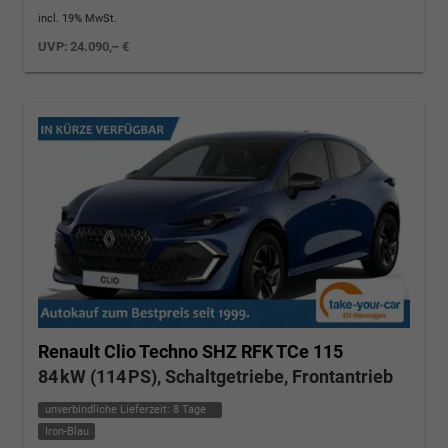
incl. 19% MwSt.
UVP:
24.090,– €
Renault Clio
Techno SHZ RFK TCe 115
84 kW (114 PS), Schaltgetriebe, Frontantrieb
unverbindliche Lieferzeit:
8 Tage
Iron-Blau