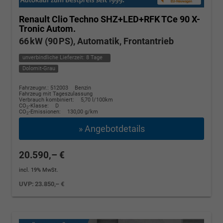
Renault Clio
Techno SHZ+LED+RFK TCe 90 X-
Tronic Autom.
66 kW (90 PS), Automatik, Frontantrieb
unverbindliche Lieferzeit:
8 Tage
Dolomit-Grau
Fahrzeugnr.: 512003
Benzin
Fahrzeug mit Tageszulassung
Verbrauch kombiniert:
5,70 l/100km
CO
-Klasse:
D
2
CO
-Emissionen:
130,00 g/km
2
» Angebotdetails
20.590,– €
incl. 19% MwSt.
UVP:
23.850,– €