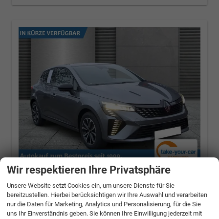
Wir respektieren Ihre Privatsphäre
Renault Clio
Techno Winterpaket+LED+NAVI
TCe 90 X-Tronic
Unsere Website setzt Cookies ein, um unsere Dienste für Sie
bereitzustellen. Hierbei berücksichtigen wir Ihre Auswahl und verarbeiten
66 kW (90 PS), Automatik, Frontantrieb
nur die Daten für Marketing, Analytics und Personalisierung, für die Sie
uns Ihr Einverständnis geben. Sie können Ihre Einwilligung jederzeit mit
unverbindliche Lieferzeit:
8 Tage