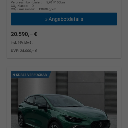
Verbrauch kombiniert:
5,70 l/100km
CO
-Klasse:
D
2
CO
-Emissionen:
130,00 g/km
2
» Angebotdetails
20.590,– €
incl. 19% MwSt.
UVP:
24.000,– €