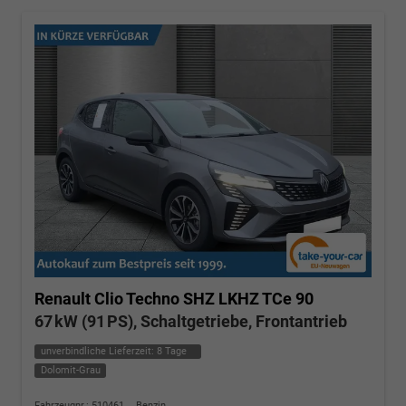
Renault Clio
Techno SHZ LKHZ TCe 90
67 kW (91 PS), Schaltgetriebe, Frontantrieb
unverbindliche Lieferzeit:
8 Tage
Dolomit-Grau
Fahrzeugnr.: 510461
Benzin