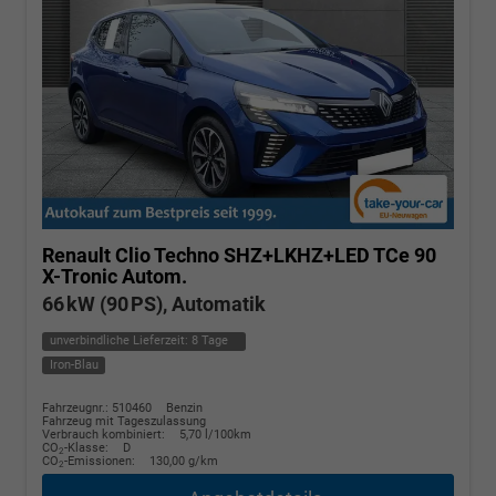
Renault Clio
Techno SHZ+LKHZ+LED TCe 90
X-Tronic Autom.
66 kW (90 PS), Automatik
unverbindliche Lieferzeit:
8 Tage
Iron-Blau
Fahrzeugnr.: 510460
Benzin
Fahrzeug mit Tageszulassung
Verbrauch kombiniert:
5,70 l/100km
CO
-Klasse:
D
2
CO
-Emissionen:
130,00 g/km
2